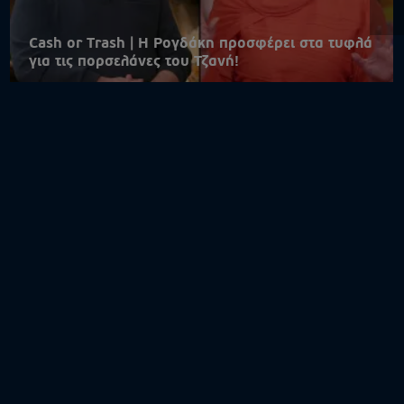
Cash or Trash | Η Ρογδάκη προσφέρει στα τυφλά
για τις πορσελάνες του Τζανή!