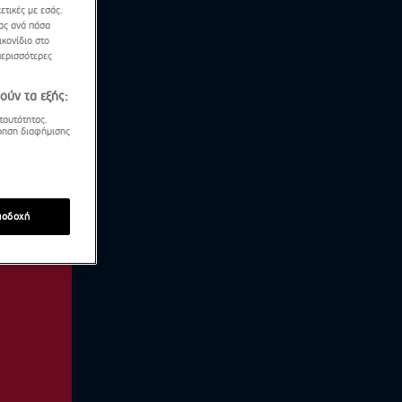
ετικές με εσάς.
σας ανά πάσα
κονίδιο στο
περισσότερες
ούν τα εξής:
ταυτότητας.
τρηση διαφήμισης
ποδοχή