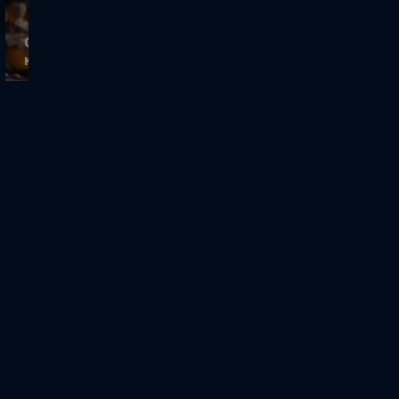
Cash or Trash | Ο Στρουγγάρης θεωρεί τις
καρέκλες της Μίτσης παρωχημένες!