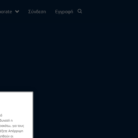
porate
Σύνδεση
Εγγραφή
υ
σίας
Channel
κά
 δυνατή η
ρακάτω, για τους
λέξετε Απόρριψη
ιηθούν οι