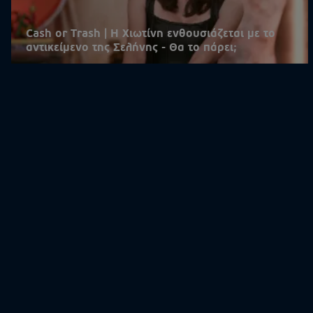
Cash or Trash | Η Χιωτίνη ενθουσιάζεται με το
αντικείμενο της Σελήνης - Θα το πάρει;