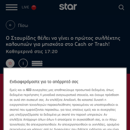
LIVE
Πίσω
Ο Σταυρίδης θέλει να γίνει ο πρώτος συλλέκτης
καλουπιών για μπισκότα στο Cash or Trash!
Καθημερινά στις 17:20
Ενδιαφερόμαστε για το απόρρητό σας
Εμείς και οι
603
συνεργάτες μας αποθηκεύουμε προσωπικά δεδομένα, όπως
δεδομένα περιήγησης ή μοναδικά αναγνωριστικά στοιχεία, και έχουμε πρόσβαση
σε αυτά στη συσκευή σας. Αν επιλέξετε Αποδοχή, θα καταστεί δυνατή η
ενεργοποίηση τεχνολογιών παρακολούθησης προκειμένου να υποστηριχθούν οι
σκοποί που εμφανίζονται παρακάτω, για τους οποίους εμείς και οι συνεργάτες
μας επεξεργαζόμαστε τα δεδομένα με σκοπό την παροχή υπηρεσιών. Αν
επιλέξετε Απόρριψη όλων όλων ή αποσύρετε τη συγκατάθεσή σας, οι εν λόγω
τεχνολογίες θα απενεργοποιηθούν. Αν απενεργοποιηθούν οι ιχνηλάτες, ορισμένο
περιεχόμενο και κάποιες από τις διαφημίσεις που βλέπετε ενδέχεται να μην είναι