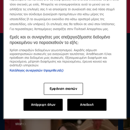
τόσο σχετικές με εσάς. Μπορείτε να επανεμφανίσετε αυτό το μενού για να
αλλάξετε τις επιλογές σας ή να αποσύρετε τη συναίνεσή σας ανά πάσα στιγμή
πατώντας τον σύνδεσμο Διαχείριση προτιμήσεων στο κάτω μέρος της
ιστοσελίδας [ή το αιωρούμενο εικονίδιο στο κάτω αριστερό μέρος της
ιστοσελίδας, εάν υπάρχει]. Οι επιλογές σας θα τεθούν σε ισχύ στον Ιστότοπος.
Για περισσότερες λεπτομέρειες ανατρέξτε στην Πολιτική Απορρήτου μας.
Εμείς και οι συνεργάτες μας επεξεργαζόμαστε δεδομένα
προκειμένου να παρασχεθούν τα εξής:
Χρήση επακριβών δεδομένων γεωεντοπισμού. Ακριβής σάρωση
χαρακτηριστικών συσκευής για αναγνώριση ταυτότητας. Αποθήκευση ή/και
πρόσβαση στα δεδομένα μιας συσκευής. Εξατομικευμένη διαφήμιση και
περιεχόμενο, μέτρηση διαφήμισης και περιεχομένου, έρευνα κοινού και
ανάπτυξη υπηρεσιών.
Κατάλογος συνεργατών (προμηθευτές)
Εμφάνιση σκοπών
Απόρριψη όλων
Αποδοχή
Highlights
Δες τα όλα