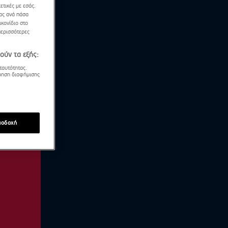
ετικές με εσάς.
σας ανά πάσα
κονίδιο στο
περισσότερες
ούν τα εξής:
ταυτότητας.
τρηση διαφήμισης
ποδοχή