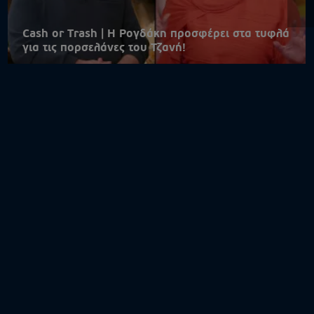
Cash or Trash | Η Ρογδάκη προσφέρει στα τυφλά
για τις πορσελάνες του Τζανή!