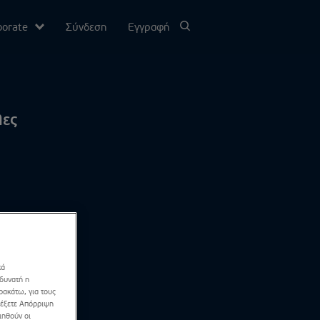
porate
Σύνδεση
Εγγραφή
υ
λες
σίας
Channel
κά
 δυνατή η
ρακάτω, για τους
λέξετε Απόρριψη
ιηθούν οι