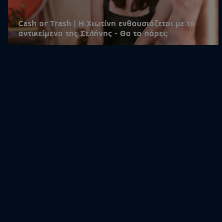
Cash or Trash | Η Χιωτίνη ενθουσιάζεται με το
αντικείμενο της Σελήνης - Θα το πάρει;