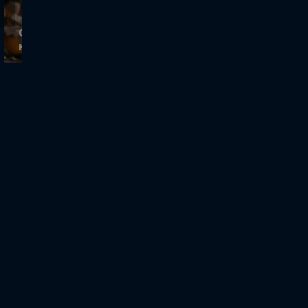
Cash or Trash | Ο Στρουγγάρης θεωρεί τις
καρέκλες της Μίτσης παρωχημένες!