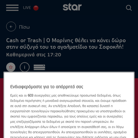
LIVE
Πίσω
Cash or Trash | Ο Μαρίνης θέλει να κάνει δώρο
στην σύζυγό του το αγαλματίδιο του Σοφοκλή!
Καθημερινά στις 17:20
Ενδιαφερόμαστε για το απόρρητό σας
Εμείς και οι
603
συνεργάτες μας αποθηκεύουμε προσωπικά δεδομένα, όπως
δεδομένα περιήγησης ή μοναδικά αναγνωριστικά στοιχεία, και έχουμε πρόσβαση
σε αυτά στη συσκευή σας. Αν επιλέξετε Αποδοχή, θα καταστεί δυνατή η
ενεργοποίηση τεχνολογιών παρακολούθησης προκειμένου να υποστηριχθούν οι
σκοποί που εμφανίζονται παρακάτω, για τους οποίους εμείς και οι συνεργάτες
μας επεξεργαζόμαστε τα δεδομένα με σκοπό την παροχή υπηρεσιών. Αν
επιλέξετε Απόρριψη όλων όλων ή αποσύρετε τη συγκατάθεσή σας, οι εν λόγω
τεχνολογίες θα απενεργοποιηθούν. Αν απενεργοποιηθούν οι ιχνηλάτες, ορισμένο
περιεχόμενο και κάποιες από τις διαφημίσεις που βλέπετε ενδέχεται να μην είναι