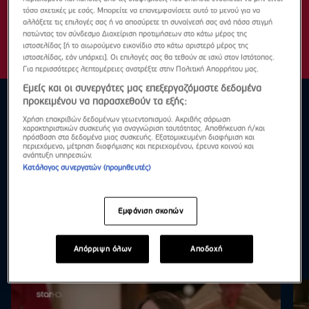
τόσο σχετικές με εσάς. Μπορείτε να επανεμφανίσετε αυτό το μενού για να
αλλάξετε τις επιλογές σας ή να αποσύρετε τη συναίνεσή σας ανά πάσα στιγμή
πατώντας τον σύνδεσμο Διαχείριση προτιμήσεων στο κάτω μέρος της
ιστοσελίδας [ή το αιωρούμενο εικονίδιο στο κάτω αριστερό μέρος της
ιστοσελίδας, εάν υπάρχει]. Οι επιλογές σας θα τεθούν σε ισχύ στον Ιστότοπος.
Για περισσότερες λεπτομέρειες ανατρέξτε στην Πολιτική Απορρήτου μας.
Εμείς και οι συνεργάτες μας επεξεργαζόμαστε δεδομένα
προκειμένου να παρασχεθούν τα εξής:
Χρήση επακριβών δεδομένων γεωεντοπισμού. Ακριβής σάρωση
χαρακτηριστικών συσκευής για αναγνώριση ταυτότητας. Αποθήκευση ή/και
πρόσβαση στα δεδομένα μιας συσκευής. Εξατομικευμένη διαφήμιση και
περιεχόμενο, μέτρηση διαφήμισης και περιεχομένου, έρευνα κοινού και
ανάπτυξη υπηρεσιών.
Κατάλογος συνεργατών (προμηθευτές)
Εμφάνιση σκοπών
Απόρριψη όλων
Αποδοχή
Highlights
Δες τα όλα