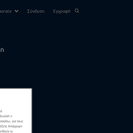
porate
Σύνδεση
Εγγραφή
υ
 η
σίας
Channel
κά
 δυνατή η
ρακάτω, για τους
λέξετε Απόρριψη
ιηθούν οι