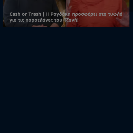
Cash or Trash | Η Ρογδάκη προσφέρει στα τυφλά
για τις πορσελάνες του Τζανή!