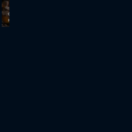
Cash or Trash | Ο Στρουγγάρης θεωρεί τις
καρέκλες της Μίτσης παρωχημένες!