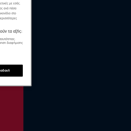
ετικές με εσάς.
σας ανά πάσα
κονίδιο στο
περισσότερες
ούν τα εξής:
ταυτότητας.
τρηση διαφήμισης
ποδοχή