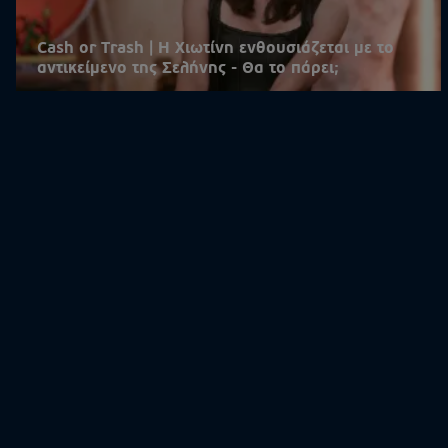
Cash or Trash | Η Χιωτίνη ενθουσιάζεται με το
αντικείμενο της Σελήνης - Θα το πάρει;