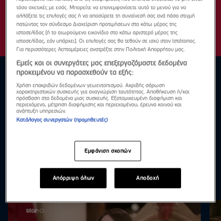
τόσο σχετικές με εσάς. Μπορείτε να επανεμφανίσετε αυτό το μενού για να
αλλάξετε τις επιλογές σας ή να αποσύρετε τη συναίνεσή σας ανά πάσα στιγμή
πατώντας τον σύνδεσμο Διαχείριση προτιμήσεων στο κάτω μέρος της
ιστοσελίδας [ή το αιωρούμενο εικονίδιο στο κάτω αριστερό μέρος της
ιστοσελίδας, εάν υπάρχει]. Οι επιλογές σας θα τεθούν σε ισχύ στον Ιστότοπος.
Για περισσότερες λεπτομέρειες ανατρέξτε στην Πολιτική Απορρήτου μας.
Εμείς και οι συνεργάτες μας επεξεργαζόμαστε δεδομένα
προκειμένου να παρασχεθούν τα εξής:
Χρήση επακριβών δεδομένων γεωεντοπισμού. Ακριβής σάρωση
χαρακτηριστικών συσκευής για αναγνώριση ταυτότητας. Αποθήκευση ή/και
πρόσβαση στα δεδομένα μιας συσκευής. Εξατομικευμένη διαφήμιση και
περιεχόμενο, μέτρηση διαφήμισης και περιεχομένου, έρευνα κοινού και
ανάπτυξη υπηρεσιών.
Κατάλογος συνεργατών (προμηθευτές)
Εμφάνιση σκοπών
Απόρριψη όλων
Αποδοχή
Highlights
Δες τα όλα