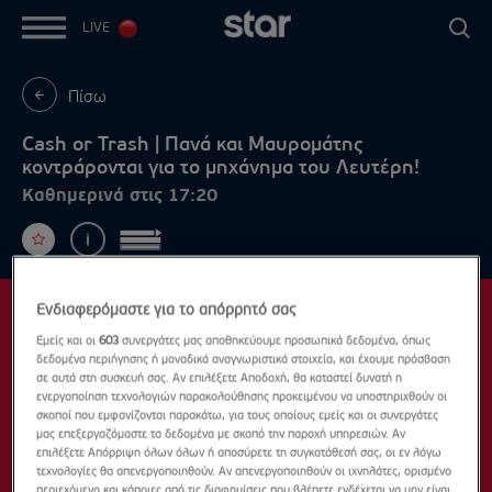
LIVE
Πίσω
Cash or Trash | Πανά και Μαυρομάτης
κοντράρονται για το μηχάνημα του Λευτέρη!
Καθημερινά στις 17:20
Ενδιαφερόμαστε για το απόρρητό σας
Εμείς και οι
603
συνεργάτες μας αποθηκεύουμε προσωπικά δεδομένα, όπως
δεδομένα περιήγησης ή μοναδικά αναγνωριστικά στοιχεία, και έχουμε πρόσβαση
σε αυτά στη συσκευή σας. Αν επιλέξετε Αποδοχή, θα καταστεί δυνατή η
ενεργοποίηση τεχνολογιών παρακολούθησης προκειμένου να υποστηριχθούν οι
σκοποί που εμφανίζονται παρακάτω, για τους οποίους εμείς και οι συνεργάτες
μας επεξεργαζόμαστε τα δεδομένα με σκοπό την παροχή υπηρεσιών. Αν
επιλέξετε Απόρριψη όλων όλων ή αποσύρετε τη συγκατάθεσή σας, οι εν λόγω
τεχνολογίες θα απενεργοποιηθούν. Αν απενεργοποιηθούν οι ιχνηλάτες, ορισμένο
περιεχόμενο και κάποιες από τις διαφημίσεις που βλέπετε ενδέχεται να μην είναι