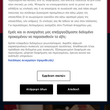
περιεχόμενο και κάποιες από τις διαφημίσεις που βλέπετε ενδέχεται να μην είναι
τόσο σχετικές με εσάς. Μπορείτε να επανεμφανίσετε αυτό το μενού για να
αλλάξετε τις επιλογές σας ή να αποσύρετε τη συναίνεσή σας ανά πάσα στιγμή
πατώντας τον σύνδεσμο Διαχείριση προτιμήσεων στο κάτω μέρος της
ιστοσελίδας [ή το αιωρούμενο εικονίδιο στο κάτω αριστερό μέρος της
ιστοσελίδας, εάν υπάρχει]. Οι επιλογές σας θα τεθούν σε ισχύ στον Ιστότοπος.
Για περισσότερες λεπτομέρειες ανατρέξτε στην Πολιτική Απορρήτου μας.
Εμείς και οι συνεργάτες μας επεξεργαζόμαστε δεδομένα
προκειμένου να παρασχεθούν τα εξής:
Χρήση επακριβών δεδομένων γεωεντοπισμού. Ακριβής σάρωση
χαρακτηριστικών συσκευής για αναγνώριση ταυτότητας. Αποθήκευση ή/και
πρόσβαση στα δεδομένα μιας συσκευής. Εξατομικευμένη διαφήμιση και
περιεχόμενο, μέτρηση διαφήμισης και περιεχομένου, έρευνα κοινού και
ανάπτυξη υπηρεσιών.
Κατάλογος συνεργατών (προμηθευτές)
Εμφάνιση σκοπών
Απόρριψη όλων
Αποδοχή
Highlights
Δες τα όλα