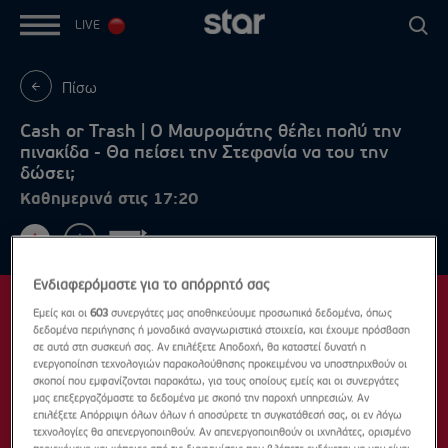
LIVE
Πίσω
Cash or Trash | Ο Μαυρομάτης θέλει πολύ την
πινακίδα - Θα πείσει την Στεφανία να του την
δώσει;
Καθημερινά στις 17:20
Ενδιαφερόμαστε για το απόρρητό σας
Εμείς και οι
603
συνεργάτες μας αποθηκεύουμε προσωπικά δεδομένα, όπως
δεδομένα περιήγησης ή μοναδικά αναγνωριστικά στοιχεία, και έχουμε πρόσβαση
σε αυτά στη συσκευή σας. Αν επιλέξετε Αποδοχή, θα καταστεί δυνατή η
ενεργοποίηση τεχνολογιών παρακολούθησης προκειμένου να υποστηριχθούν οι
σκοποί που εμφανίζονται παρακάτω, για τους οποίους εμείς και οι συνεργάτες
μας επεξεργαζόμαστε τα δεδομένα με σκοπό την παροχή υπηρεσιών. Αν
επιλέξετε Απόρριψη όλων όλων ή αποσύρετε τη συγκατάθεσή σας, οι εν λόγω
τεχνολογίες θα απενεργοποιηθούν. Αν απενεργοποιηθούν οι ιχνηλάτες, ορισμένο