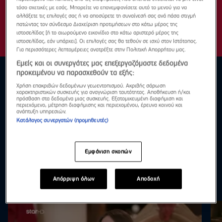
τόσο σχετικές με εσάς. Μπορείτε να επανεμφανίσετε αυτό το μενού για να
αλλάξετε τις επιλογές σας ή να αποσύρετε τη συναίνεσή σας ανά πάσα στιγμή
πατώντας τον σύνδεσμο Διαχείριση προτιμήσεων στο κάτω μέρος της
ιστοσελίδας [ή το αιωρούμενο εικονίδιο στο κάτω αριστερό μέρος της
ιστοσελίδας, εάν υπάρχει]. Οι επιλογές σας θα τεθούν σε ισχύ στον Ιστότοπος.
Για περισσότερες λεπτομέρειες ανατρέξτε στην Πολιτική Απορρήτου μας.
Εμείς και οι συνεργάτες μας επεξεργαζόμαστε δεδομένα
προκειμένου να παρασχεθούν τα εξής:
Χρήση επακριβών δεδομένων γεωεντοπισμού. Ακριβής σάρωση
χαρακτηριστικών συσκευής για αναγνώριση ταυτότητας. Αποθήκευση ή/και
πρόσβαση στα δεδομένα μιας συσκευής. Εξατομικευμένη διαφήμιση και
περιεχόμενο, μέτρηση διαφήμισης και περιεχομένου, έρευνα κοινού και
ανάπτυξη υπηρεσιών.
Κατάλογος συνεργατών (προμηθευτές)
Εμφάνιση σκοπών
Απόρριψη όλων
Αποδοχή
Highlights
Δες τα όλα