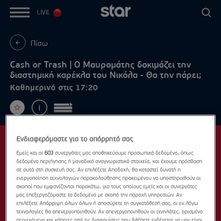
LIVE
Πίσω
Cash or Trash | Ο Μαυρομάτης δοκιμάζει την
διαστημική καρέκλα του Νικόλα - Θα την πάρει;
Καθημερινά στις 17:20
Ενδιαφερόμαστε για το απόρρητό σας
Εμείς και οι
603
συνεργάτες μας αποθηκεύουμε προσωπικά δεδομένα, όπως
δεδομένα περιήγησης ή μοναδικά αναγνωριστικά στοιχεία, και έχουμε πρόσβαση
σε αυτά στη συσκευή σας. Αν επιλέξετε Αποδοχή, θα καταστεί δυνατή η
ενεργοποίηση τεχνολογιών παρακολούθησης προκειμένου να υποστηριχθούν οι
σκοποί που εμφανίζονται παρακάτω, για τους οποίους εμείς και οι συνεργάτες
μας επεξεργαζόμαστε τα δεδομένα με σκοπό την παροχή υπηρεσιών. Αν
επιλέξετε Απόρριψη όλων όλων ή αποσύρετε τη συγκατάθεσή σας, οι εν λόγω
τεχνολογίες θα απενεργοποιηθούν. Αν απενεργοποιηθούν οι ιχνηλάτες, ορισμένο
περιεχόμενο και κάποιες από τις διαφημίσεις που βλέπετε ενδέχεται να μην είναι