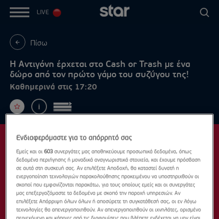
LIVE
Πίσω
Η Αντιγόνη έρχεται στο Cash or Trash με ένα
δώρο από τον πρώτο γάμο του συζύγου της!
Καθημερινά στις 17:20
Ενδιαφερόμαστε για το απόρρητό σας
Εμείς και οι
603
συνεργάτες μας αποθηκεύουμε προσωπικά δεδομένα, όπως
δεδομένα περιήγησης ή μοναδικά αναγνωριστικά στοιχεία, και έχουμε πρόσβαση
σε αυτά στη συσκευή σας. Αν επιλέξετε Αποδοχή, θα καταστεί δυνατή η
ενεργοποίηση τεχνολογιών παρακολούθησης προκειμένου να υποστηριχθούν οι
σκοποί που εμφανίζονται παρακάτω, για τους οποίους εμείς και οι συνεργάτες
μας επεξεργαζόμαστε τα δεδομένα με σκοπό την παροχή υπηρεσιών. Αν
επιλέξετε Απόρριψη όλων όλων ή αποσύρετε τη συγκατάθεσή σας, οι εν λόγω
τεχνολογίες θα απενεργοποιηθούν. Αν απενεργοποιηθούν οι ιχνηλάτες, ορισμένο
περιεχόμενο και κάποιες από τις διαφημίσεις που βλέπετε ενδέχεται να μην είναι