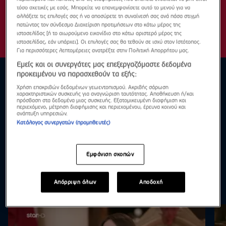
τόσο σχετικές με εσάς. Μπορείτε να επανεμφανίσετε αυτό το μενού για να
αλλάξετε τις επιλογές σας ή να αποσύρετε τη συναίνεσή σας ανά πάσα στιγμή
πατώντας τον σύνδεσμο Διαχείριση προτιμήσεων στο κάτω μέρος της
ιστοσελίδας [ή το αιωρούμενο εικονίδιο στο κάτω αριστερό μέρος της
ιστοσελίδας, εάν υπάρχει]. Οι επιλογές σας θα τεθούν σε ισχύ στον Ιστότοπος.
Για περισσότερες λεπτομέρειες ανατρέξτε στην Πολιτική Απορρήτου μας.
Εμείς και οι συνεργάτες μας επεξεργαζόμαστε δεδομένα
προκειμένου να παρασχεθούν τα εξής:
Χρήση επακριβών δεδομένων γεωεντοπισμού. Ακριβής σάρωση
χαρακτηριστικών συσκευής για αναγνώριση ταυτότητας. Αποθήκευση ή/και
πρόσβαση στα δεδομένα μιας συσκευής. Εξατομικευμένη διαφήμιση και
περιεχόμενο, μέτρηση διαφήμισης και περιεχομένου, έρευνα κοινού και
ανάπτυξη υπηρεσιών.
Κατάλογος συνεργατών (προμηθευτές)
Εμφάνιση σκοπών
Απόρριψη όλων
Αποδοχή
Highlights
Δες τα όλα