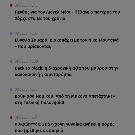
08.08.26 , 16:45
Πένθος για τον Λιονέλ Μέσι - Πέθανε ο πατέρας του
Χόρχε στα 68 του χρόνια
08.08.26 , 16:07
Ευγενία Σαμαρά: Διακοπάρει με τον Νίκο Μουτσινά
- Πού βρίσκονται;
08.08.26 , 16:00
Back to black: η διαχρονική αξία του μαύρου στην
καλοκαιρινή γκαρνταρόμπα
08.08.26 , 15:20
Δούκισσα Νομικού: Από τη Μύκονο «πετάχτηκε»
στη Γαλλική Πολυνησία!
08.08.26 , 15:01
Λυκαβηττός: Σε 57χρονη γυναίκα ανήκει η σορός
που βρέθηκε σε σπηλιά