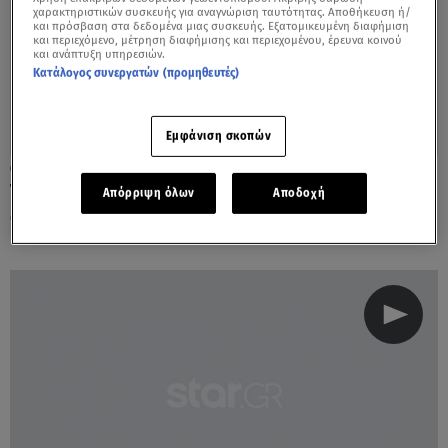
χαρακτηριστικών συσκευής για αναγνώριση ταυτότητας. Αποθήκευση ή/
και πρόσβαση στα δεδομένα μιας συσκευής. Εξατομικευμένη διαφήμιση
και περιεχόμενο, μέτρηση διαφήμισης και περιεχομένου, έρευνα κοινού
και ανάπτυξη υπηρεσιών.
Κατάλογος συνεργατών (προμηθευτές)
Εμφάνιση σκοπών
09.07.23, 16:31
Το συγκινητικό δώρο του Θάνου Καλλίρη
Απόρριψη όλων
Αποδοχή
στη Ναταλία Γερμανού