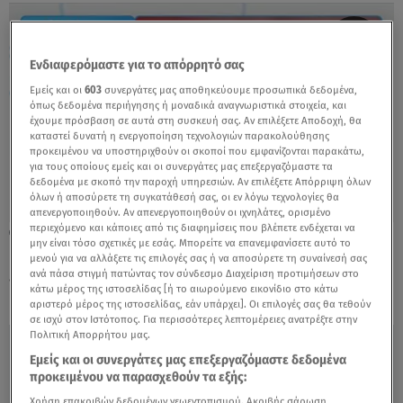
Ενδιαφερόμαστε για το απόρρητό σας
Εμείς και οι
603
συνεργάτες μας αποθηκεύουμε προσωπικά δεδομένα,
όπως δεδομένα περιήγησης ή μοναδικά αναγνωριστικά στοιχεία, και
έχουμε πρόσβαση σε αυτά στη συσκευή σας. Αν επιλέξετε Αποδοχή, θα
καταστεί δυνατή η ενεργοποίηση τεχνολογιών παρακολούθησης
προκειμένου να υποστηριχθούν οι σκοποί που εμφανίζονται παρακάτω,
για τους οποίους εμείς και οι συνεργάτες μας επεξεργαζόμαστε τα
δεδομένα με σκοπό την παροχή υπηρεσιών. Αν επιλέξετε Απόρριψη όλων
όλων ή αποσύρετε τη συγκατάθεσή σας, οι εν λόγω τεχνολογίες θα
απενεργοποιηθούν. Αν απενεργοποιηθούν οι ιχνηλάτες, ορισμένο
περιεχόμενο και κάποιες από τις διαφημίσεις που βλέπετε ενδέχεται να
16.05.25, 14:25
μην είναι τόσο σχετικές με εσάς. Μπορείτε να επανεμφανίσετε αυτό το
Καλλίρης για Klavdia: «Έχει μια φωνή από
μενού για να αλλάξετε τις επιλογές σας ή να αποσύρετε τη συναίνεσή σας
εδώ μέχρι το υπερπέραν»
ανά πάσα στιγμή πατώντας τον σύνδεσμο Διαχείριση προτιμήσεων στο
κάτω μέρος της ιστοσελίδας [ή το αιωρούμενο εικονίδιο στο κάτω
αριστερό μέρος της ιστοσελίδας, εάν υπάρχει]. Οι επιλογές σας θα τεθούν
σε ισχύ στον Ιστότοπος. Για περισσότερες λεπτομέρειες ανατρέξτε στην
Πολιτική Απορρήτου μας.
Εμείς και οι συνεργάτες μας επεξεργαζόμαστε δεδομένα
προκειμένου να παρασχεθούν τα εξής:
Χρήση επακριβών δεδομένων γεωεντοπισμού. Ακριβής σάρωση