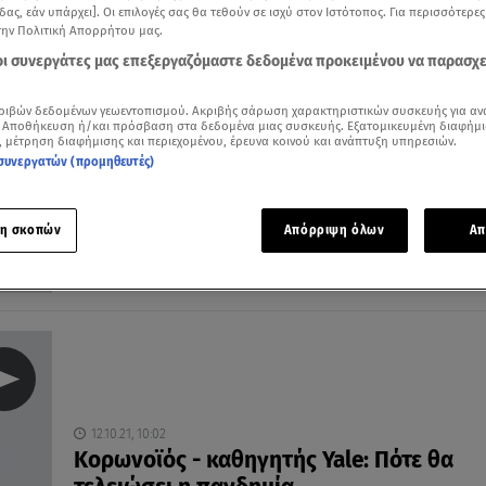
δας, εάν υπάρχει]. Οι επιλογές σας θα τεθούν σε ισχύ στον Ιστότοπος. Για περισσότερε
την Πολιτική Απορρήτου μας.
 οι συνεργάτες μας επεξεργαζόμαστε δεδομένα προκειμένου να παρασχ
18.03.22, 23:53
ριβών δεδομένων γεωεντοπισμού. Ακριβής σάρωση χαρακτηριστικών συσκευής για αν
 Αποθήκευση ή/και πρόσβαση στα δεδομένα μιας συσκευής. Εξατομικευμένη διαφήμι
ΠΟΥ: «Το τέλος της πανδημίας του κορω
, μέτρηση διαφήμισης και περιεχομένου, έρευνα κοινού και ανάπτυξη υπηρεσιών.
βρίσκεται πολύ μακριά»
συνεργατών (προμηθευτές)
«Βρισκόμαστε σαφώς στα μέσα της πανδημίας»
η σκοπών
Απόρριψη όλων
Απ
12.10.21, 10:02
Κορωνοϊός - καθηγητής Yale: Πότε θα