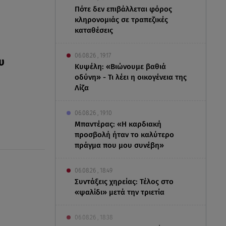
Πότε δεν επιβάλλεται φόρος
κληρονομιάς σε τραπεζικές
καταθέσεις
06.08.26 , 19:17
υ
Κυψέλη: «Βιώνουμε βαθιά
οδύνη» - Τι λέει η οικογένεια της
Λίζα
06.08.26 , 19:10
Μπαντέρας: «Η καρδιακή
προσβολή ήταν το καλύτερο
πράγμα που μου συνέβη»
06.08.26 , 18:49
Συντάξεις χηρείας: Τέλος στο
«ψαλίδι» μετά την τριετία
06.08.26 , 18:38