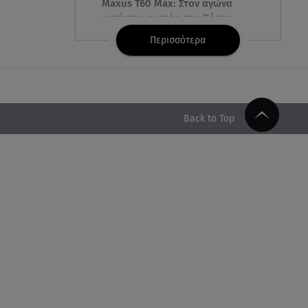
Maxus T60 Max: Στον αγώνα
κατά της φωτιάς στο Πόρτο
Γερμενό
Περισσότερα
06.08.26 , 18:35
Καιρός: Επιστρέφουν οι ισχυροί
άνεμοι - Υψηλός ο κίνδυνος
πυρκαγιάς
Back to Top
06.08.26 , 18:30
Ελενα Τσαβαλιά: Η throwback
φωτογραφία της με μπικίνι!
06.08.26 , 18:12
Τουρισμός για Όλους 2026-
2027: Ποια ΑΦΜ κάνουν σήμερα
αίτηση
06.08.26 , 17:53
Αμαλία Κωστοπούλου: Συνεχίζει