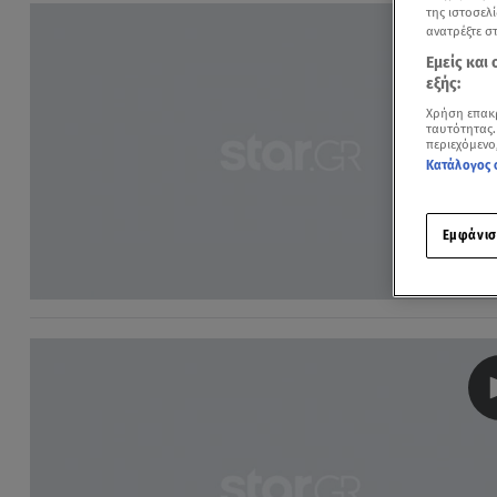
της ιστοσελί
ανατρέξτε σ
Εμείς και
εξής:
Χρήση επακ
ταυτότητας.
περιεχόμενο
Κατάλογος 
Εμφάνισ