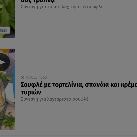
σας τραπέζι
Συνταγή για το πιο λαχταριστό σουφλέ
10.10.23, 12:53
Σουφλέ με τορτελίνια, σπανάκι και κρέμ
τυριών
Συνταγή για λαχταριστό σουφλέ