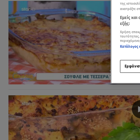
της ιστοσελί
ανατρέξτε σ
Εμείς και
εξής:
Χρήση επακ
ταυτότητας.
περιεχόμενο
Κατάλογος 
Εμφάνισ