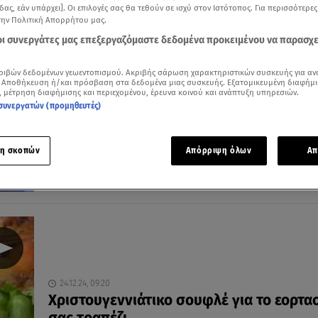
δας, εάν υπάρχει]. Οι επιλογές σας θα τεθούν σε ισχύ στον Ιστότοπος. Για περισσότερε
την Πολιτική Απορρήτου μας.
 οι συνεργάτες μας επεξεργαζόμαστε δεδομένα προκειμένου να παρασχ
25.02.25, 12:22
ριβών δεδομένων γεωεντοπισμού. Ακριβής σάρωση χαρακτηριστικών συσκευής για αν
 Αποθήκευση ή/και πρόσβαση στα δεδομένα μιας συσκευής. Εξατομικευμένη διαφήμι
Συνταγή για το πιο λαχταριστό σουφλέ μ
, μέτρηση διαφήμισης και περιεχομένου, έρευνα κοινού και ανάπτυξη υπηρεσιών.
τέσσερα τυριά
συνεργατών (προμηθευτές)
Μία συνταγή που θα θες συνέχεια να φτιάχνεις
η σκοπών
Απόρριψη όλων
Απ
24.12.24, 09:20
Xριστουγεννιάτικο σουφλέ για το εορτα