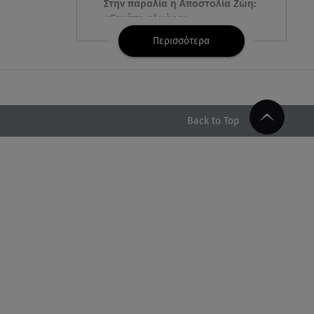
Στην παραλία η Αποστολία Ζώη:
«Γεμάτη αλμύρα»
Περισσότερα
06.08.26 , 22:10
Κλήρωση Τζόκερ 6/8/2026: Οι
τυχεροί αριθμοί για τα
2.500.000 ευρώ
Back to Top
06.08.26 , 22:02
Σύγκρουση τραμ στη Γερμανία:
25 τραυματίες, 7 σε σοβαρή
κατάσταση
06.08.26 , 21:59
Νέες τουρκικές προκλήσεις στο
Αιγαίο - Αερομαχία με ελληνικά
F-16
06.08.26 , 21:31
Τροχαίο για τον Mike - Η