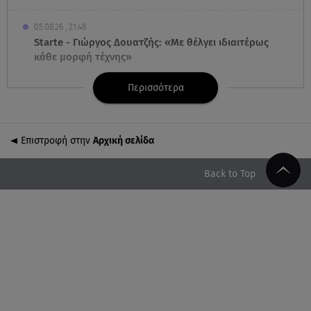
05.08.26 , 21:48
Starte - Γιώργος Δουατζής: «Με θέλγει ιδιαιτέρως
κάθε μορφή τέχνης»
Περισσότερα
05.08.26 , 21:41
«Στην κόψη του ξυραφιού» οι συνομιλίες ΗΠΑ –
Ιράν
Επιστροφή στην
Αρχική σελίδα
05.08.26 , 21:22
Ευρυδίκη Βαλαβάνη για Γρηγόρη Μόργκαν:
Back to Top
«Oνειρευόμουν έναν άντρα σαν εσένα»
05.08.26 , 20:51
Με γαλλικό... κλειδί η ηλεκτρική διασύνδεση
Ελλάδας – Κύπρου (GSI)
05.08.26 , 20:42
Δέσποινα Μοιραράκη: Οι ξέγνοιαστες στιγμές της