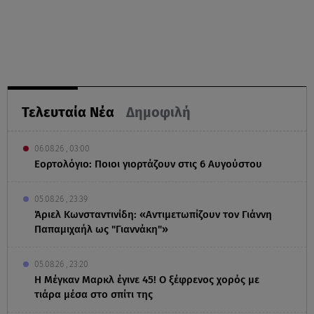
Τελευταία Νέα
Δημοφιλή
06.08.26 , 03:00
Εορτολόγιο: Ποιοι γιορτάζουν στις 6 Αυγούστου
05.08.26 , 23:39
Άριελ Κωνσταντινίδη: «Αντιμετωπίζουν τον Γιάννη
Παπαμιχαήλ ως "Γιαννάκη"»
05.08.26 , 23:20
Η Μέγκαν Μαρκλ έγινε 45! Ο ξέφρενος χορός με
τιάρα μέσα στο σπίτι της