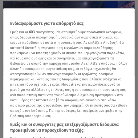
Ενδιαφερόμαστε για το απόρρητό σας
Εμείς και οι
603
συνεργάτες μας αποθηκεύουμε προσωπικά δεδομένα,
όπως δεδομένα περιήγησης ή μοναδικά αναγνωριστικά στοιχεία, και
έχουμε πρόσβαση σε αυτά στη συσκευή σας. Αν επιλέξετε Αποδοχή, θα
καταστεί δυνατή η ενεργοποίηση τεχνολογιών παρακολούθησης
προκειμένου να υποστηριχθούν οι σκοποί που εμφανίζονται παρακάτω,
για τους οποίους εμείς και οι συνεργάτες μας επεξεργαζόμαστε τα
δεδομένα με σκοπό την παροχή υπηρεσιών. Αν επιλέξετε Απόρριψη όλων
όλων ή αποσύρετε τη συγκατάθεσή σας, οι εν λόγω τεχνολογίες θα
απενεργοποιηθούν. Αν απενεργοποιηθούν οι ιχνηλάτες, ορισμένο
περιεχόμενο και κάποιες από τις διαφημίσεις που βλέπετε ενδέχεται να
15.05.26, 19:51
μην είναι τόσο σχετικές με εσάς. Μπορείτε να επανεμφανίσετε αυτό το
Συνέδριο ΝΔ: Σε εκλογική ετοιμότητα θέτει
μενού για να αλλάξετε τις επιλογές σας ή να αποσύρετε τη συναίνεσή σας
το κόμμα ο Μητσοτάκης
ανά πάσα στιγμή πατώντας τον σύνδεσμο Διαχείριση προτιμήσεων στο
κάτω μέρος της ιστοσελίδας [ή το αιωρούμενο εικονίδιο στο κάτω
αριστερό μέρος της ιστοσελίδας, εάν υπάρχει]. Οι επιλογές σας θα τεθούν
σε ισχύ στον Ιστότοπος. Για περισσότερες λεπτομέρειες ανατρέξτε στην
Πολιτική Απορρήτου μας.
Εμείς και οι συνεργάτες μας επεξεργαζόμαστε δεδομένα
προκειμένου να παρασχεθούν τα εξής: