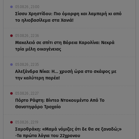
05.08.26 , 23:00
Σίσσυ Χρηστίδου: Πιο όμορφη και λαμπερή κι από
το ηλιοβασίλεμα στα Χανιά!
05.08.26 , 22:36
Μακελειό σε σπίτι στη Βόρεια Καρολίνα: Νεκρά
τρία μέλη οικογένειας
05.08.26 , 22:35
Αλεξάνδρα Νίκα: Η... χρυσή ώρα στο σκάφος με
την καλύτερη παρέα!
05.08.26 , 22:27
Πόρτο Ράφτη: Bίντεο Ντοκουμέντο Από Το
Θανατηφόρο Τροχαίο
05.08.26 , 22:19
Σαμοθράκη: «Μαμά νόμιζες ότι δε θα σε ξαναδώ;»
-Τα πρώτα λόγια του 22χρονου