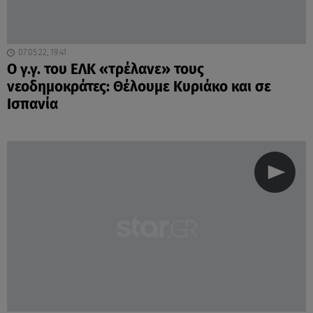
07.05.22, 19:41
O γ.γ. του ΕΛΚ «τρέλανε» τους
νεοδημοκράτες: Θέλουμε Κυριάκο και σε
Ισπανία