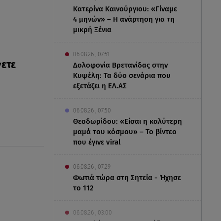
Κατερίνα Καινούργιου: «Γίναμε
4 μηνών» – Η ανάρτηση για τη
μικρή Ξένια
06.08.26 , 07:51
γετε
Δολοφονία Βρετανίδας στην
Κυψέλη: Τα δύο σενάρια που
εξετάζει η ΕΛ.ΑΣ
06.08.26 , 07:50
Θεοδωρίδου: «Είσαι η καλύτερη
μαμά του κόσμου» – Το βίντεο
που έγινε viral
06.08.26 , 07:29
Φωτιά τώρα στη Σητεία - Ήχησε
το 112
06.08.26 , 03:00