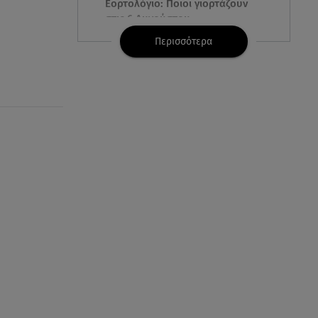
Εορτολόγιο: Ποιοι γιορτάζουν
στις 6 Αυγούστου
Περισσότερα
05.08.26 , 23:39
Άριελ Κωνσταντινίδη:
«Αντιμετωπίζουν τον Γιάννη
Παπαμιχαήλ ως "Γιαννάκη"»
05.08.26 , 23:20
Η Μέγκαν Μαρκλ έγινε 45! Ο
ξέφρενος χορός με τιάρα μέσα
στο σπίτι της
05.08.26 , 23:00
Σίσσυ Χρηστίδου: Πιο όμορφη
και λαμπερή κι από το
ηλιοβασίλεμα στα Χανιά!
05.08.26 , 22:36
Μακελειό σε σπίτι στη Βόρεια