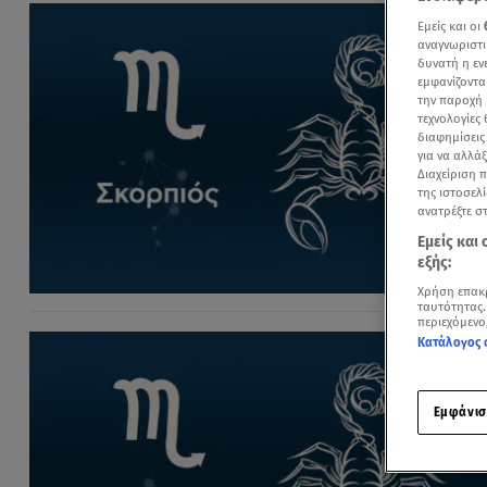
Εμείς και οι
αναγνωριστι
δυνατή η ε
εμφανίζοντα
την παροχή 
τεχνολογίες
διαφημίσεις
για να αλλά
Διαχείριση 
της ιστοσελί
ανατρέξτε σ
Εμείς και
εξής:
Χρήση επακ
ταυτότητας.
περιεχόμενο
Κατάλογος 
Εμφάνισ