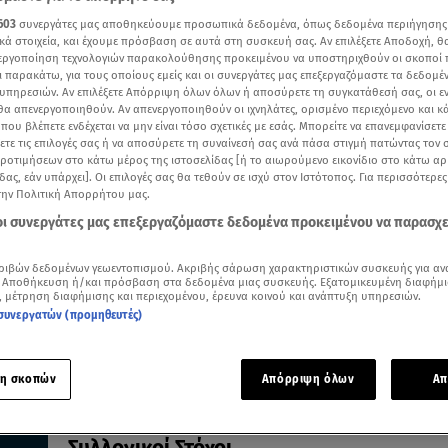
603
συνεργάτες μας αποθηκεύουμε προσωπικά δεδομένα, όπως δεδομένα περιήγησης
κά στοιχεία, και έχουμε πρόσβαση σε αυτά στη συσκευή σας. Αν επιλέξετε Αποδοχή, θ
νεργοποίηση τεχνολογιών παρακολούθησης προκειμένου να υποστηριχθούν οι σκοποί
ι παρακάτω, για τους οποίους εμείς και οι συνεργάτες μας επεξεργαζόμαστε τα δεδομέ
υπηρεσιών. Αν επιλέξετε Απόρριψη όλων όλων ή αποσύρετε τη συγκατάθεσή σας, οι ε
23.08.24, 11:18
 θα απενεργοποιηθούν. Αν απενεργοποιηθούν οι ιχνηλάτες, ορισμένο περιεχόμενο και κά
Σκορπιός: Ένταση στα Οικονομικά και 
 που βλέπετε ενδέχεται να μην είναι τόσο σχετικές με εσάς. Μπορείτε να επανεμφανίσετ
στις Σχέσεις
ξετε τις επιλογές σας ή να αποσύρετε τη συναίνεσή σας ανά πάσα στιγμή πατώντας τον
προτιμήσεων στο κάτω μέρος της ιστοσελίδας [ή το αιωρούμενο εικονίδιο στο κάτω α
Οι αστρολογικές προβλέψεις της Άσης Μπήλιου
δας, εάν υπάρχει]. Οι επιλογές σας θα τεθούν σε ισχύ στον Ιστότοπος. Για περισσότερε
την Πολιτική Απορρήτου μας.
 οι συνεργάτες μας επεξεργαζόμαστε δεδομένα προκειμένου να παρασχ
ριβών δεδομένων γεωεντοπισμού. Ακριβής σάρωση χαρακτηριστικών συσκευής για αν
 Αποθήκευση ή/και πρόσβαση στα δεδομένα μιας συσκευής. Εξατομικευμένη διαφήμι
, μέτρηση διαφήμισης και περιεχομένου, έρευνα κοινού και ανάπτυξη υπηρεσιών.
συνεργατών (προμηθευτές)
η σκοπών
Απόρριψη όλων
Απ
22.08.24, 11:33
Σκορπιός: Εστίαση στην Εργασία και Νέο