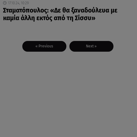
17.10.24, 10:29
Σταματόπουλος: «Δε θα ξαναδούλευα με
καμία άλλη εκτός από τη Σίσσυ»
« Previous
Next »