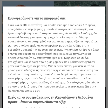
Ενδιαφερόμαστε για το απόρρητό σας
Εμείς και οι
603
συνεργάτες μας αποθηκεύουμε προσωπικά δεδομένα,
όπως δεδομένα περιήγησης ή μοναδικά αναγνωριστικά στοιχεία, και
έχουμε πρόσβαση σε αυτά στη συσκευή σας. Αν επιλέξετε Αποδοχή, θα
καταστεί δυνατή η ενεργοποίηση τεχνολογιών παρακολούθησης
προκειμένου να υποστηριχθούν οι σκοποί που εμφανίζονται παρακάτω,
για τους οποίους εμείς και οι συνεργάτες μας επεξεργαζόμαστε τα
δεδομένα με σκοπό την παροχή υπηρεσιών. Αν επιλέξετε Απόρριψη όλων
όλων ή αποσύρετε τη συγκατάθεσή σας, οι εν λόγω τεχνολογίες θα
απενεργοποιηθούν. Αν απενεργοποιηθούν οι ιχνηλάτες, ορισμένο
περιεχόμενο και κάποιες από τις διαφημίσεις που βλέπετε ενδέχεται να
23.07.25, 19:06
μην είναι τόσο σχετικές με εσάς. Μπορείτε να επανεμφανίσετε αυτό το
Σίσσυ Χρηστίδου: Ποζάρει με ολόσωμο
μενού για να αλλάξετε τις επιλογές σας ή να αποσύρετε τη συναίνεσή σας
μαγιό πάνω στη σανίδα του SUP!
ανά πάσα στιγμή πατώντας τον σύνδεσμο Διαχείριση προτιμήσεων στο
κάτω μέρος της ιστοσελίδας [ή το αιωρούμενο εικονίδιο στο κάτω
αριστερό μέρος της ιστοσελίδας, εάν υπάρχει]. Οι επιλογές σας θα τεθούν
σε ισχύ στον Ιστότοπος. Για περισσότερες λεπτομέρειες ανατρέξτε στην
Πολιτική Απορρήτου μας.
Εμείς και οι συνεργάτες μας επεξεργαζόμαστε δεδομένα
προκειμένου να παρασχεθούν τα εξής: