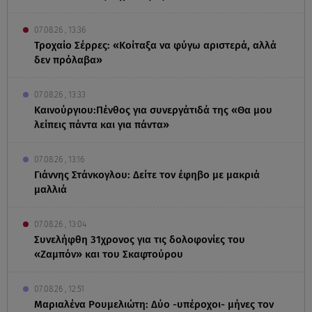
07.08.26 , 13:36
Τροχαίο Σέρρες: «Κοίταξα να φύγω αριστερά, αλλά
δεν πρόλαβα»
07.08.26 , 13:33
Καινούργιου:Πένθος για συνεργάτιδά της «Θα μου
λείπεις πάντα και για πάντα»
07.08.26 , 13:16
Γιάννης Στάνκογλου: Δείτε τον έφηβο με μακριά
μαλλιά
07.08.26 , 13:04
Συνελήφθη 31χρονος για τις δολοφονίες του
«Ζαμπόν» και του Σκαφτούρου
07.08.26 , 12:51
Μαριαλένα Ρουμελιώτη: Δύο -υπέροχοι- μήνες τον