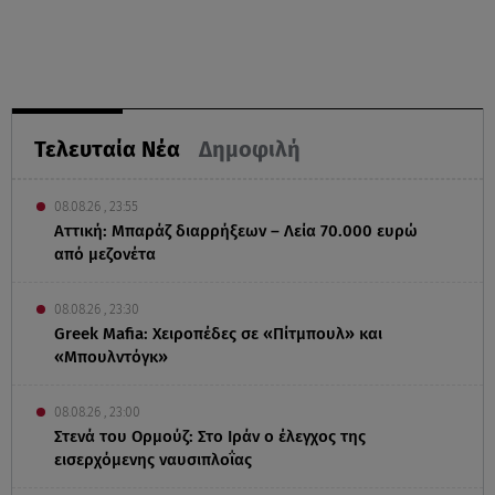
Τελευταία Νέα
Δημοφιλή
08.08.26 , 23:55
Αττική: Μπαράζ διαρρήξεων – Λεία 70.000 ευρώ
από μεζονέτα
08.08.26 , 23:30
Greek Mafia: Χειροπέδες σε «Πίτμπουλ» και
«Μπουλντόγκ»
08.08.26 , 23:00
Στενά του Ορμούζ: Στο Ιράν ο έλεγχος της
εισερχόμενης ναυσιπλοΐας