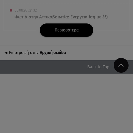
08.08.26 , 21:32
Φωτιά στην Αττικοβοιωτία: Ενέργεια ίση με έξι
ατομικές βόμβες
Περισσότερα
08.08.26 , 21:20
«Ισλαμικό ΝΑΤΟ»: Πώς επηρεάζεται η Ελλάδα από
τη νέα συμμαχία
Επιστροφή στην
Αρχική σελίδα
08.08.26 , 19:19
Back to Top
Τραγωδία στην Πάρο: Νεκρό 4χρονο παιδί σε
πισίνα
08.08.26 , 18:51
BYD: Στην 91η θέση της λίστας Fortune Global 500
για το 2026
08.08.26 , 17:45
Εριέττα Κούρκουλου: Η συγκινητική ανάρτηση για