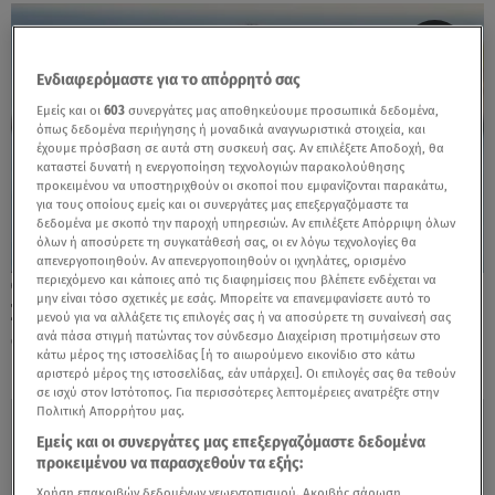
Ενδιαφερόμαστε για το απόρρητό σας
Εμείς και οι
603
συνεργάτες μας αποθηκεύουμε προσωπικά δεδομένα,
όπως δεδομένα περιήγησης ή μοναδικά αναγνωριστικά στοιχεία, και
έχουμε πρόσβαση σε αυτά στη συσκευή σας. Αν επιλέξετε Αποδοχή, θα
καταστεί δυνατή η ενεργοποίηση τεχνολογιών παρακολούθησης
προκειμένου να υποστηριχθούν οι σκοποί που εμφανίζονται παρακάτω,
για τους οποίους εμείς και οι συνεργάτες μας επεξεργαζόμαστε τα
δεδομένα με σκοπό την παροχή υπηρεσιών. Αν επιλέξετε Απόρριψη όλων
όλων ή αποσύρετε τη συγκατάθεσή σας, οι εν λόγω τεχνολογίες θα
απενεργοποιηθούν. Αν απενεργοποιηθούν οι ιχνηλάτες, ορισμένο
περιεχόμενο και κάποιες από τις διαφημίσεις που βλέπετε ενδέχεται να
12.02.24, 20:23
μην είναι τόσο σχετικές με εσάς. Μπορείτε να επανεμφανίσετε αυτό το
Στο νοσοκομείο ο Μιχάλης Μουρούτσος - Τι
μενού για να αλλάξετε τις επιλογές σας ή να αποσύρετε τη συναίνεσή σας
συνέβη;
ανά πάσα στιγμή πατώντας τον σύνδεσμο Διαχείριση προτιμήσεων στο
κάτω μέρος της ιστοσελίδας [ή το αιωρούμενο εικονίδιο στο κάτω
αριστερό μέρος της ιστοσελίδας, εάν υπάρχει]. Οι επιλογές σας θα τεθούν
σε ισχύ στον Ιστότοπος. Για περισσότερες λεπτομέρειες ανατρέξτε στην
Πολιτική Απορρήτου μας.
Εμείς και οι συνεργάτες μας επεξεργαζόμαστε δεδομένα
προκειμένου να παρασχεθούν τα εξής:
Χρήση επακριβών δεδομένων γεωεντοπισμού. Ακριβής σάρωση