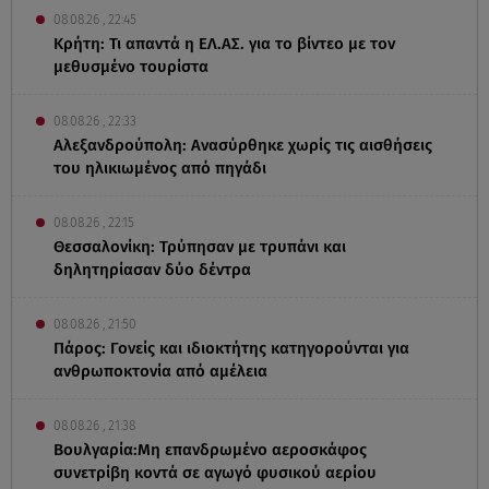
08.08.26 , 22:45
Κρήτη: Τι απαντά η ΕΛ.ΑΣ. για το βίντεο με τον
μεθυσμένο τουρίστα
08.08.26 , 22:33
Αλεξανδρούπολη: Ανασύρθηκε χωρίς τις αισθήσεις
του ηλικιωμένος από πηγάδι
08.08.26 , 22:15
Θεσσαλονίκη: Τρύπησαν με τρυπάνι και
δηλητηρίασαν δύο δέντρα
08.08.26 , 21:50
Πάρος: Γονείς και ιδιοκτήτης κατηγορούνται για
ανθρωποκτονία από αμέλεια
08.08.26 , 21:38
Βουλγαρία:Μη επανδρωμένο αεροσκάφος
συνετρίβη κοντά σε αγωγό φυσικού αερίου