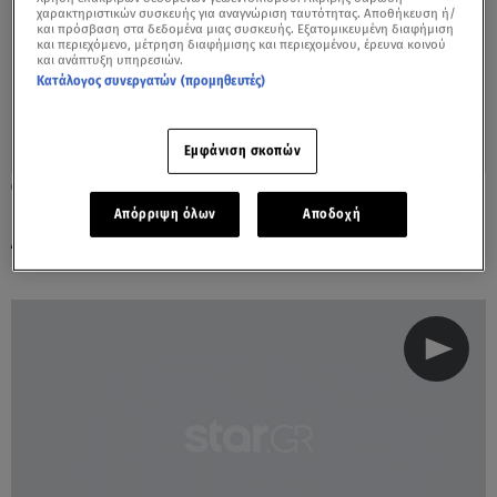
χαρακτηριστικών συσκευής για αναγνώριση ταυτότητας. Αποθήκευση ή/
και πρόσβαση στα δεδομένα μιας συσκευής. Εξατομικευμένη διαφήμιση
και περιεχόμενο, μέτρηση διαφήμισης και περιεχομένου, έρευνα κοινού
και ανάπτυξη υπηρεσιών.
Κατάλογος συνεργατών (προμηθευτές)
Εμφάνιση σκοπών
12.02.23, 14:07
Ερωτευμένος ο Μιχάλης Μουρούτσος -
Απόρριψη όλων
Αποδοχή
Αυτή είναι η σύντροφος του