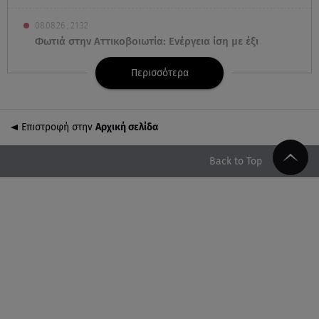
08.08.26 , 21:32
Φωτιά στην Αττικοβοιωτία: Ενέργεια ίση με έξι
ατομικές βόμβες
Περισσότερα
08.08.26 , 21:20
«Ισλαμικό ΝΑΤΟ»: Πώς επηρεάζεται η Ελλάδα από
τη νέα συμμαχία
Επιστροφή στην
Αρχική σελίδα
08.08.26 , 19:19
Back to Top
Τραγωδία στην Πάρο: Νεκρό 4χρονο παιδί σε
πισίνα
08.08.26 , 18:51
BYD: Στην 91η θέση της λίστας Fortune Global 500
για το 2026
08.08.26 , 17:45
Εριέττα Κούρκουλου: Η συγκινητική ανάρτηση για