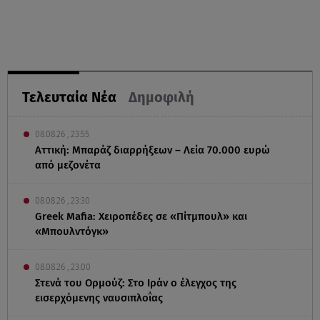
Τελευταία Νέα
Δημοφιλή
08.08.26 , 23:55
Αττική: Μπαράζ διαρρήξεων – Λεία 70.000 ευρώ
από μεζονέτα
08.08.26 , 23:30
Greek Mafia: Χειροπέδες σε «Πίτμπουλ» και
«Μπουλντόγκ»
08.08.26 , 23:00
Στενά του Ορμούζ: Στο Ιράν ο έλεγχος της
εισερχόμενης ναυσιπλοΐας