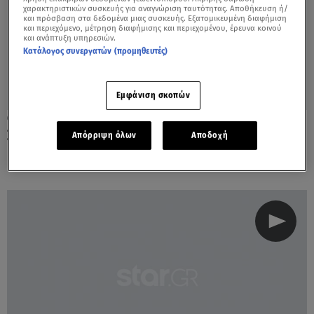
χαρακτηριστικών συσκευής για αναγνώριση ταυτότητας. Αποθήκευση ή/
και πρόσβαση στα δεδομένα μιας συσκευής. Εξατομικευμένη διαφήμιση
και περιεχόμενο, μέτρηση διαφήμισης και περιεχομένου, έρευνα κοινού
και ανάπτυξη υπηρεσιών.
Κατάλογος συνεργατών (προμηθευτές)
Εμφάνιση σκοπών
02.07.20, 19:04
Στο Μάτι ο Χατζηδάκης - «Στόχος μια
Απόρριψη όλων
Αποδοχή
βιώσιμη πόλη» τόνισε