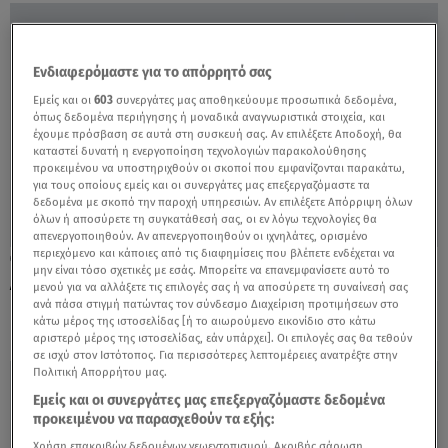
Ενδιαφερόμαστε για το απόρρητό σας
Εμείς και οι
603
συνεργάτες μας αποθηκεύουμε προσωπικά δεδομένα,
όπως δεδομένα περιήγησης ή μοναδικά αναγνωριστικά στοιχεία, και
έχουμε πρόσβαση σε αυτά στη συσκευή σας. Αν επιλέξετε Αποδοχή, θα
καταστεί δυνατή η ενεργοποίηση τεχνολογιών παρακολούθησης
προκειμένου να υποστηριχθούν οι σκοποί που εμφανίζονται παρακάτω,
για τους οποίους εμείς και οι συνεργάτες μας επεξεργαζόμαστε τα
δεδομένα με σκοπό την παροχή υπηρεσιών. Αν επιλέξετε Απόρριψη όλων
όλων ή αποσύρετε τη συγκατάθεσή σας, οι εν λόγω τεχνολογίες θα
απενεργοποιηθούν. Αν απενεργοποιηθούν οι ιχνηλάτες, ορισμένο
περιεχόμενο και κάποιες από τις διαφημίσεις που βλέπετε ενδέχεται να
28.07.20, 19:12
μην είναι τόσο σχετικές με εσάς. Μπορείτε να επανεμφανίσετε αυτό το
Δικαίωμα διορισμού στο Δημόσιο για τους
μενού για να αλλάξετε τις επιλογές σας ή να αποσύρετε τη συναίνεσή σας
βαριά εγκαυματίες στο Μάτι
ανά πάσα στιγμή πατώντας τον σύνδεσμο Διαχείριση προτιμήσεων στο
κάτω μέρος της ιστοσελίδας [ή το αιωρούμενο εικονίδιο στο κάτω
αριστερό μέρος της ιστοσελίδας, εάν υπάρχει]. Οι επιλογές σας θα τεθούν
σε ισχύ στον Ιστότοπος. Για περισσότερες λεπτομέρειες ανατρέξτε στην
Πολιτική Απορρήτου μας.
Εμείς και οι συνεργάτες μας επεξεργαζόμαστε δεδομένα
προκειμένου να παρασχεθούν τα εξής:
Χρήση επακριβών δεδομένων γεωεντοπισμού. Ακριβής σάρωση