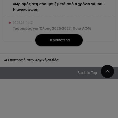
Χωρισμός στη σόουμπιζ μετά από 8 χρόνια γάμου -
Η ανακοίνωση
09.08.26 , 14:42
Τουρισμός για Όλους 2026-2027: Ποια ΑΦΜ
υποβάλλουν σήμερα αιτήσεις
Περισσότερα
09.08.26 , 14:32
Πινακίδες κυκλοφορίας με λίγα κλικ - Τέλος οι
καθυστερήσεις
Επιστροφή στην
Αρχική σελίδα
09.08.26 , 14:01
Back to Top
Γνωστός δημοσιογράφος αποκάλυψε ότι σύντομα
παντρεύεται τη σύντροφό του
09.08.26 , 14:00
Αδιάβροχη μάσκαρα: αφαίρεσε την χωρίς να
ταλαιπωρείς τις βλεφερίδες σου