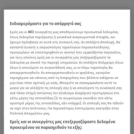
Ενδιαφερόμαστε για το απόρρητό σας
Εμείς και οι
603
συνεργάτες μας αποθηκεύουμε προσωπικά δεδομένα,
όπως δεδομένα περιήγησης ή μοναδικά αναγνωριστικά στοιχεία, και
έχουμε πρόσβαση σε αυτά στη συσκευή σας. Αν επιλέξετε Αποδοχή, θα
καταστεί δυνατή η ενεργοποίηση τεχνολογιών παρακολούθησης
προκειμένου να υποστηριχθούν οι σκοποί που εμφανίζονται παρακάτω,
για τους οποίους εμείς και οι συνεργάτες μας επεξεργαζόμαστε τα
δεδομένα με σκοπό την παροχή υπηρεσιών. Αν επιλέξετε Απόρριψη όλων
όλων ή αποσύρετε τη συγκατάθεσή σας, οι εν λόγω τεχνολογίες θα
απενεργοποιηθούν. Αν απενεργοποιηθούν οι ιχνηλάτες, ορισμένο
περιεχόμενο και κάποιες από τις διαφημίσεις που βλέπετε ενδέχεται να
μην είναι τόσο σχετικές με εσάς. Μπορείτε να επανεμφανίσετε αυτό το
29.01.20, 16:39
μενού για να αλλάξετε τις επιλογές σας ή να αποσύρετε τη συναίνεσή σας
Όσα έγραψε η Αντελίνα Βαρθακούρη λίγο
ανά πάσα στιγμή πατώντας τον σύνδεσμο Διαχείριση προτιμήσεων στο
μετά την υπογραφή στον Alpha
κάτω μέρος της ιστοσελίδας [ή το αιωρούμενο εικονίδιο στο κάτω
αριστερό μέρος της ιστοσελίδας, εάν υπάρχει]. Οι επιλογές σας θα τεθούν
σε ισχύ στον Ιστότοπος. Για περισσότερες λεπτομέρειες ανατρέξτε στην
Πολιτική Απορρήτου μας.
Εμείς και οι συνεργάτες μας επεξεργαζόμαστε δεδομένα
προκειμένου να παρασχεθούν τα εξής: