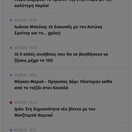
καλύτερη παρέα!
09.08.26 , 16:30
Ιωάννα Μπούκη: Οι διακοπές με τον Αντώνη
Σροίτερ και το... χρέος!
09.08.26 , 16:00
Οι 5 απλές συνήθειες που θα σε βοηθήσουν να
ζήσεις μέχρι τα 100
09.08.26 , 15:54
Μέγκαν Μαρκλ - Πρίγκιπας Χάρι: Πόσταραν selfie
από το ταξίδι στον Καναδά
09.08.26 , 15:40
Ιράν: Στη δημοσιότητα νέο βίντεο με τον
Μοτζταμπά Χαμενεΐ
09.08.26 , 15:16