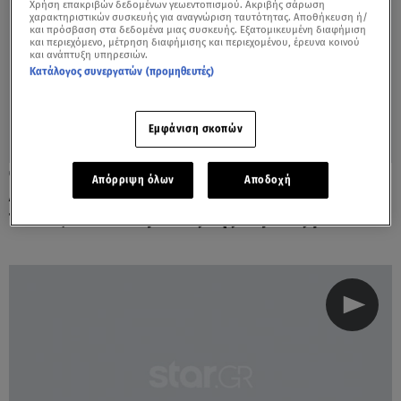
Χρήση επακριβών δεδομένων γεωεντοπισμού. Ακριβής σάρωση
χαρακτηριστικών συσκευής για αναγνώριση ταυτότητας. Αποθήκευση ή/
και πρόσβαση στα δεδομένα μιας συσκευής. Εξατομικευμένη διαφήμιση
και περιεχόμενο, μέτρηση διαφήμισης και περιεχομένου, έρευνα κοινού
και ανάπτυξη υπηρεσιών.
Κατάλογος συνεργατών (προμηθευτές)
Εμφάνιση σκοπών
27.12.19, 09:02
Απόρριψη όλων
Αποδοχή
Αντελίνα για Μενεγάκη: «Της χρωστάω
πολλά, είναι άνθρωπος της καρδιάς μου!»