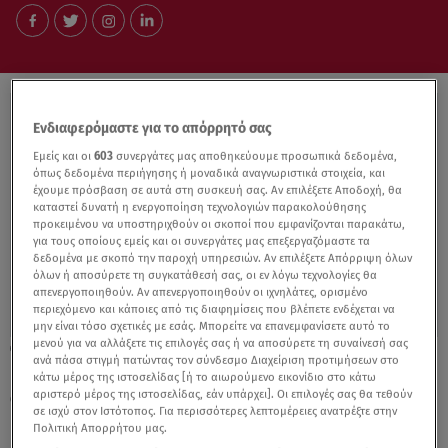
Ενδιαφερόμαστε για το απόρρητό σας
Εμείς και οι
603
συνεργάτες μας αποθηκεύουμε προσωπικά δεδομένα,
όπως δεδομένα περιήγησης ή μοναδικά αναγνωριστικά στοιχεία, και
έχουμε πρόσβαση σε αυτά στη συσκευή σας. Αν επιλέξετε Αποδοχή, θα
καταστεί δυνατή η ενεργοποίηση τεχνολογιών παρακολούθησης
προκειμένου να υποστηριχθούν οι σκοποί που εμφανίζονται παρακάτω,
για τους οποίους εμείς και οι συνεργάτες μας επεξεργαζόμαστε τα
δεδομένα με σκοπό την παροχή υπηρεσιών. Αν επιλέξετε Απόρριψη όλων
όλων ή αποσύρετε τη συγκατάθεσή σας, οι εν λόγω τεχνολογίες θα
απενεργοποιηθούν. Αν απενεργοποιηθούν οι ιχνηλάτες, ορισμένο
περιεχόμενο και κάποιες από τις διαφημίσεις που βλέπετε ενδέχεται να
μην είναι τόσο σχετικές με εσάς. Μπορείτε να επανεμφανίσετε αυτό το
μενού για να αλλάξετε τις επιλογές σας ή να αποσύρετε τη συναίνεσή σας
28.04.21, 14:18
ανά πάσα στιγμή πατώντας τον σύνδεσμο Διαχείριση προτιμήσεων στο
Γιάννης Λαγός: Βρέθηκε Ενώπιον του
κάτω μέρος της ιστοσελίδας [ή το αιωρούμενο εικονίδιο στο κάτω
ανακριτή
αριστερό μέρος της ιστοσελίδας, εάν υπάρχει]. Οι επιλογές σας θα τεθούν
σε ισχύ στον Ιστότοπος. Για περισσότερες λεπτομέρειες ανατρέξτε στην
Πολιτική Απορρήτου μας.