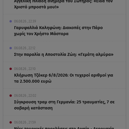
Αγγελική Ηλιάδη ανήμερα του Σωτήρος: «Είδα τον
Χριστό μπροστά μου!»
06.08.26 , 22:39
Γαρυφαλλιά Καληφώνη: Διακοπές στην Πάρο
χωρίς τον Χρήστο Μάστορα
06.08.26 , 22:12
Στην παραλία η Αποστολία Ζώη: «Γεμάτη αλμύρα»
06.08.26 , 22:10
Κλήρωση Τζόκερ 6/8/2026: Οι τυχεροί αριθμοί για
τα 2.500.000 ευρώ
06.08.26 , 22:02
Σύγκρουση τραμ στη Γερμανία: 25 τραυματίες, 7 σε
σοβαρή κατάσταση
06.08.26 , 21:59
Νέες τουρκικές προκλήσεις στο Αιγαίο - Αερομαχία