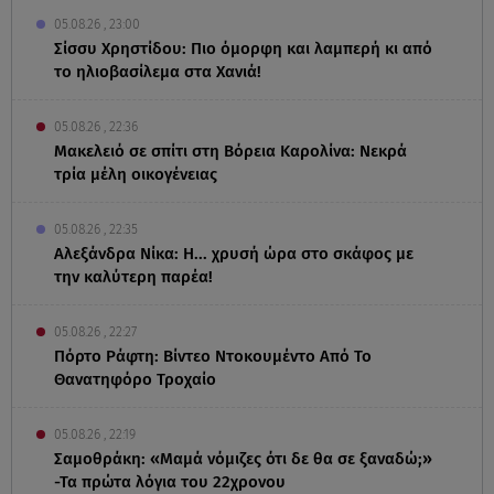
05.08.26 , 23:00
Σίσσυ Χρηστίδου: Πιο όμορφη και λαμπερή κι από
το ηλιοβασίλεμα στα Χανιά!
05.08.26 , 22:36
Μακελειό σε σπίτι στη Βόρεια Καρολίνα: Νεκρά
τρία μέλη οικογένειας
05.08.26 , 22:35
Αλεξάνδρα Νίκα: Η... χρυσή ώρα στο σκάφος με
την καλύτερη παρέα!
05.08.26 , 22:27
Πόρτο Ράφτη: Bίντεο Ντοκουμέντο Από Το
Θανατηφόρο Τροχαίο
05.08.26 , 22:19
Σαμοθράκη: «Μαμά νόμιζες ότι δε θα σε ξαναδώ;»
-Τα πρώτα λόγια του 22χρονου