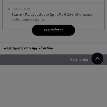
05.08.26 , 21:48
Starte - Γιώργος Δουατζής: «Με θέλγει ιδιαιτέρως
κάθε μορφή τέχνης»
Περισσότερα
05.08.26 , 21:41
«Στην κόψη του ξυραφιού» οι συνομιλίες ΗΠΑ –
Ιράν
Επιστροφή στην
Αρχική σελίδα
05.08.26 , 21:22
Ευρυδίκη Βαλαβάνη για Γρηγόρη Μόργκαν:
Back to Top
«Oνειρευόμουν έναν άντρα σαν εσένα»
05.08.26 , 20:51
Με γαλλικό... κλειδί η ηλεκτρική διασύνδεση
Ελλάδας – Κύπρου (GSI)
05.08.26 , 20:42
Δέσποινα Μοιραράκη: Οι ξέγνοιαστες στιγμές της