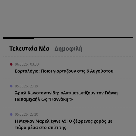
Τελευταία Νέα
Δημοφιλή
06.08.26 , 03:00
Εορτολόγιο: Ποιοι γιορτάζουν στις 6 Αυγούστου
05.08.26 , 23:39
Άριελ Κωνσταντινίδη: «Αντιμετωπίζουν τον Γιάννη
Παπαμιχαήλ ως "Γιαννάκη"»
05.08.26 , 23:20
Η Μέγκαν Μαρκλ έγινε 45! Ο ξέφρενος χορός με
τιάρα μέσα στο σπίτι της