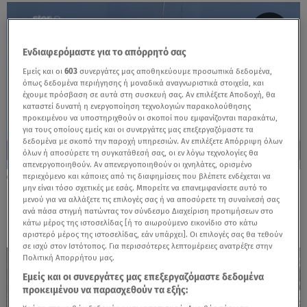
Ενδιαφερόμαστε για το απόρρητό σας
Εμείς και οι
603
συνεργάτες μας αποθηκεύουμε προσωπικά δεδομένα,
όπως δεδομένα περιήγησης ή μοναδικά αναγνωριστικά στοιχεία, και
έχουμε πρόσβαση σε αυτά στη συσκευή σας. Αν επιλέξετε Αποδοχή, θα
καταστεί δυνατή η ενεργοποίηση τεχνολογιών παρακολούθησης
προκειμένου να υποστηριχθούν οι σκοποί που εμφανίζονται παρακάτω,
για τους οποίους εμείς και οι συνεργάτες μας επεξεργαζόμαστε τα
δεδομένα με σκοπό την παροχή υπηρεσιών. Αν επιλέξετε Απόρριψη όλων
όλων ή αποσύρετε τη συγκατάθεσή σας, οι εν λόγω τεχνολογίες θα
απενεργοποιηθούν. Αν απενεργοποιηθούν οι ιχνηλάτες, ορισμένο
περιεχόμενο και κάποιες από τις διαφημίσεις που βλέπετε ενδέχεται να
25.11.25, 22:19
μην είναι τόσο σχετικές με εσάς. Μπορείτε να επανεμφανίσετε αυτό το
Έφηβος κρεμόταν από γερανό για 7 ώρες -
μενού για να αλλάξετε τις επιλογές σας ή να αποσύρετε τη συναίνεσή σας
Βίντεο από τη δραματική διάσωση
ανά πάσα στιγμή πατώντας τον σύνδεσμο Διαχείριση προτιμήσεων στο
κάτω μέρος της ιστοσελίδας [ή το αιωρούμενο εικονίδιο στο κάτω
αριστερό μέρος της ιστοσελίδας, εάν υπάρχει]. Οι επιλογές σας θα τεθούν
σε ισχύ στον Ιστότοπος. Για περισσότερες λεπτομέρειες ανατρέξτε στην
Πολιτική Απορρήτου μας.
Εμείς και οι συνεργάτες μας επεξεργαζόμαστε δεδομένα
προκειμένου να παρασχεθούν τα εξής: