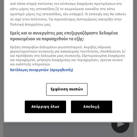
ανά πάσα στιγμή πατώντας τον σύνδεσμο Διαχείριση προτιμήσεων στο
κάτω μέρος της ιστοσελίδας [ή το αιωρούμενο εικονίδιο στο κάτω
αριστερό μέρος της ιστοσελίδας, εάν υπάρχει]. Οι επιλογές σας θα τεθούν
σε ισχύ στον Ιστότοπος. Για περισσότερες λεπτομέρειες ανατρέξτε στην
Πολιτική Απορρήτου μας.
Εμείς και οι συνεργάτες μας επεξεργαζόμαστε δεδομένα
προκειμένου να παρασχεθούν τα εξής:
Χρήση επακριβών δεδομένων γεωεντοπισμού. Ακριβής σάρωση
χαρακτηριστικών συσκευής για αναγνώριση ταυτότητας. Αποθήκευση ή/
και πρόσβαση στα δεδομένα μιας συσκευής. Εξατομικευμένη διαφήμιση
και περιεχόμενο, μέτρηση διαφήμισης και περιεχομένου, έρευνα κοινού
και ανάπτυξη υπηρεσιών.
Κατάλογος συνεργατών (προμηθευτές)
24.03.20, 16:46
Ποιο MasterChef... Τα donuts της
Εμφάνιση σκοπών
Δέσποινας Βανδή είναι αλλού!
Απόρριψη όλων
Αποδοχή