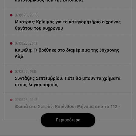
αστυνομικούς που την εντόπισαν
07.08.26 , 20:18
Μυστράς: Κρίσιμος για το κατηγορητήριο ο χρόνος
θανάτου του 90χρονου
07.08.26 , 20:13
Κυψέλη: Tι βρέθηκε στο διαμέρισμα της 38χρονης
Λίζα
07.08.26 , 19:15
Συντάξεις Σεπτεμβρίου: Πότε θα μπουν τα χρήματα
στους λογαριασμούς
07.08.26 , 18:45
Φωτιά στο Στεφάνι Κορίνθου: Μήνυμα από το 112 -
Σηκώθηκαν εναέρια μέσα
Περισσότερα
07.08.26 , 18:34
Έξοδος Αυγούστου: Στο 100% η πληρότητα για