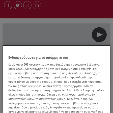
Ενδιαφερόμαστε για το απόρρητό σας
Εμείς και οι
603
συνεργάτες μας αποθηκεύουμε προσωπικά δεδομένα,
όπως δεδομένα περιήγησης ή μοναδικά αναγνωριστικά στοιχεία, και
έχουμε πρόσβαση σε αυτά στη συσκευή σας. Αν επιλέξετε Αποδοχή, θα
καταστεί δυνατή η ενεργοποίηση τεχνολογιών παρακολούθησης
προκειμένου να υποστηριχθούν οι σκοποί που εμφανίζονται παρακάτω,
για τους οποίους εμείς και οι συνεργάτες μας επεξεργαζόμαστε τα
24.04.21, 20:46
δεδομένα με σκοπό την παροχή υπηρεσιών. Αν επιλέξετε Απόρριψη όλων
Cook Beef: Θωμάς και Γλωσσίδης
όλων ή αποσύρετε τη συγκατάθεσή σας, οι εν λόγω τεχνολογίες θα
απενεργοποιηθούν. Αν απενεργοποιηθούν οι ιχνηλάτες, ορισμένο
φτιάχνουν donuts και milkshake
περιεχόμενο και κάποιες από τις διαφημίσεις που βλέπετε ενδέχεται να
μην είναι τόσο σχετικές με εσάς. Μπορείτε να επανεμφανίσετε αυτό το
μενού για να αλλάξετε τις επιλογές σας ή να αποσύρετε τη συναίνεσή σας