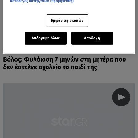
Κατάλογος συνεργατών (προμηθευτές)
Εμφάνιση σκοπών
Απόρριψη όλων
Αποδοχή
19.01.22, 23:37
Βόλος: Φυλάκιση 7 μηνών στη μητέρα που
δεν έστελνε σχολείο το παιδί της