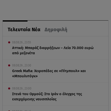
Τελευταία Νέα
Δημοφιλή
08.08.26 , 23:55
Αττική: Μπαράζ διαρρήξεων – Λεία 70.000 ευρώ
από μεζονέτα
08.08.26 , 23:30
Greek Mafia: Χειροπέδες σε «Πίτμπουλ» και
«Μπουλντόγκ»
08.08.26 , 23:00
Στενά του Ορμούζ: Στο Ιράν ο έλεγχος της
εισερχόμενης ναυσιπλοΐας