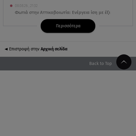
08.08.26 , 21:32
Φωτιά στην Αττικοβοιωτία: Ενέργεια ίση με έξι
ατομικές βόμβες
Περισσότερα
08.08.26 , 21:20
«Ισλαμικό ΝΑΤΟ»: Πώς επηρεάζεται η Ελλάδα από
τη νέα συμμαχία
Επιστροφή στην
Αρχική σελίδα
08.08.26 , 19:19
Back to Top
Τραγωδία στην Πάρο: Νεκρό 4χρονο παιδί σε
πισίνα
08.08.26 , 18:51
BYD: Στην 91η θέση της λίστας Fortune Global 500
για το 2026
08.08.26 , 17:45
Εριέττα Κούρκουλου: Η συγκινητική ανάρτηση για
τα 33α γενέθλιά της