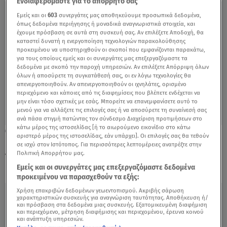
Ενδιαφερόμαστε για το απόρρητό σας
Εμείς και οι
603
συνεργάτες μας αποθηκεύουμε προσωπικά δεδομένα,
όπως δεδομένα περιήγησης ή μοναδικά αναγνωριστικά στοιχεία, και
έχουμε πρόσβαση σε αυτά στη συσκευή σας. Αν επιλέξετε Αποδοχή, θα
καταστεί δυνατή η ενεργοποίηση τεχνολογιών παρακολούθησης
προκειμένου να υποστηριχθούν οι σκοποί που εμφανίζονται παρακάτω,
για τους οποίους εμείς και οι συνεργάτες μας επεξεργαζόμαστε τα
δεδομένα με σκοπό την παροχή υπηρεσιών. Αν επιλέξετε Απόρριψη όλων
όλων ή αποσύρετε τη συγκατάθεσή σας, οι εν λόγω τεχνολογίες θα
απενεργοποιηθούν. Αν απενεργοποιηθούν οι ιχνηλάτες, ορισμένο
περιεχόμενο και κάποιες από τις διαφημίσεις που βλέπετε ενδέχεται να
μην είναι τόσο σχετικές με εσάς. Μπορείτε να επανεμφανίσετε αυτό το
μενού για να αλλάξετε τις επιλογές σας ή να αποσύρετε τη συναίνεσή σας
ανά πάσα στιγμή πατώντας τον σύνδεσμο Διαχείριση προτιμήσεων στο
κάτω μέρος της ιστοσελίδας [ή το αιωρούμενο εικονίδιο στο κάτω
28.01.22, 22:48
αριστερό μέρος της ιστοσελίδας, εάν υπάρχει]. Οι επιλογές σας θα τεθούν
Βόλος: Φυλάκιση με αναστολή σε μητέρα
σε ισχύ στον Ιστότοπος. Για περισσότερες λεπτομέρειες ανατρέξτε στην
Πολιτική Απορρήτου μας.
που δεν έστελνε το παιδί της σχολείο
Εμείς και οι συνεργάτες μας επεξεργαζόμαστε δεδομένα
προκειμένου να παρασχεθούν τα εξής:
Χρήση επακριβών δεδομένων γεωεντοπισμού. Ακριβής σάρωση
χαρακτηριστικών συσκευής για αναγνώριση ταυτότητας. Αποθήκευση ή/
και πρόσβαση στα δεδομένα μιας συσκευής. Εξατομικευμένη διαφήμιση
και περιεχόμενο, μέτρηση διαφήμισης και περιεχομένου, έρευνα κοινού
και ανάπτυξη υπηρεσιών.