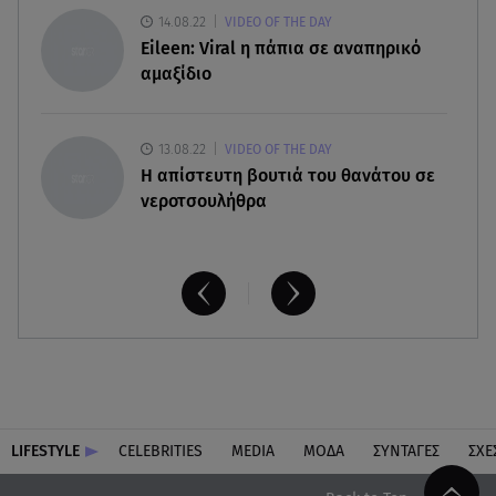
14.08.22
VIDEO OF THE DAY
08.08.26 , 14:00
Eileen: Viral η πάπια σε αναπηρικό
Summer fling: Γιατί να πεις ναι σε έναν
αμαξίδιο
καλοκαιρινό έρωτα
13.08.22
VIDEO OF THE DAY
H απίστευτη βουτιά του θανάτου σε
νεροτσουλήθρα
LIFESTYLE
CELEBRITIES
MEDIA
ΜΟΔΑ
ΣΥΝΤΑΓΕΣ
ΣΧΕ