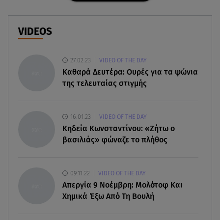
08.08.26 , 16:00
Back to black: η διαχρονική αξία του μαύρου
στην καλοκαιρινή γκαρνταρόμπα
VIDEOS
08.08.26 , 15:20
Δούκισσα Νομικού: Από τη Μύκονο «πετάχτηκε»
27.02.23
VIDEO OF THE DAY
στη Γαλλική Πολυνησία!
Καθαρά Δευτέρα: Ουρές για τα ψώνια
της τελευταίας στιγμής
08.08.26 , 15:01
Λυκαβηττός: Σε 57χρονη γυναίκα ανήκει η σορός
που βρέθηκε σε σπηλιά
16.01.23
VIDEO OF THE DAY
Κηδεία Κωνσταντίνου: «Ζήτω ο
βασιλιάς» φώναζε το πλήθος
08.08.26 , 14:50
Κατερίνα Καινούργιου: Η Πάρος και το cool
φορμάκι της κορούλας της!
09.11.22
VIDEO OF THE DAY
Απεργία 9 Νοέμβρη: Μολότοφ Και
08.08.26 , 14:25
Χημικά Έξω Από Τη Βουλή
Καιρός: Σε πορτοκαλί συναγερμό η χώρα για
φωτιές τα επόμενα 24ωρα