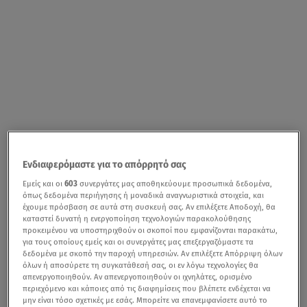
Ενδιαφερόμαστε για το απόρρητό σας
Εμείς και οι
603
συνεργάτες μας αποθηκεύουμε προσωπικά δεδομένα,
όπως δεδομένα περιήγησης ή μοναδικά αναγνωριστικά στοιχεία, και
έχουμε πρόσβαση σε αυτά στη συσκευή σας. Αν επιλέξετε Αποδοχή, θα
καταστεί δυνατή η ενεργοποίηση τεχνολογιών παρακολούθησης
προκειμένου να υποστηριχθούν οι σκοποί που εμφανίζονται παρακάτω,
για τους οποίους εμείς και οι συνεργάτες μας επεξεργαζόμαστε τα
δεδομένα με σκοπό την παροχή υπηρεσιών. Αν επιλέξετε Απόρριψη όλων
όλων ή αποσύρετε τη συγκατάθεσή σας, οι εν λόγω τεχνολογίες θα
απενεργοποιηθούν. Αν απενεργοποιηθούν οι ιχνηλάτες, ορισμένο
περιεχόμενο και κάποιες από τις διαφημίσεις που βλέπετε ενδέχεται να
μην είναι τόσο σχετικές με εσάς. Μπορείτε να επανεμφανίσετε αυτό το