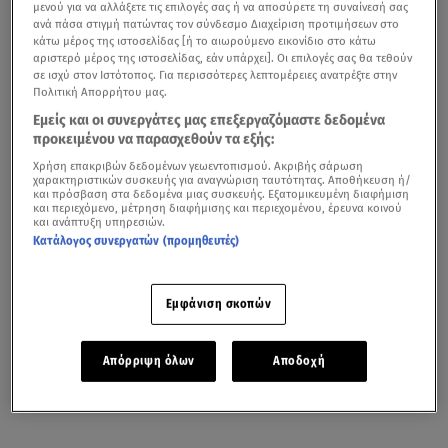
μενού για να αλλάξετε τις επιλογές σας ή να αποσύρετε τη συναίνεσή σας
ανά πάσα στιγμή πατώντας τον σύνδεσμο Διαχείριση προτιμήσεων στο
κάτω μέρος της ιστοσελίδας [ή το αιωρούμενο εικονίδιο στο κάτω
αριστερό μέρος της ιστοσελίδας, εάν υπάρχει]. Οι επιλογές σας θα τεθούν
σε ισχύ στον Ιστότοπος. Για περισσότερες λεπτομέρειες ανατρέξτε στην
Πολιτική Απορρήτου μας.
Εμείς και οι συνεργάτες μας επεξεργαζόμαστε δεδομένα
προκειμένου να παρασχεθούν τα εξής:
Χρήση επακριβών δεδομένων γεωεντοπισμού. Ακριβής σάρωση
χαρακτηριστικών συσκευής για αναγνώριση ταυτότητας. Αποθήκευση ή/
και πρόσβαση στα δεδομένα μιας συσκευής. Εξατομικευμένη διαφήμιση
και περιεχόμενο, μέτρηση διαφήμισης και περιεχομένου, έρευνα κοινού
και ανάπτυξη υπηρεσιών.
Κατάλογος συνεργατών (προμηθευτές)
Εμφάνιση σκοπών
Απόρριψη όλων
Αποδοχή