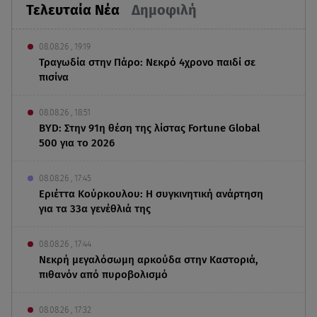
Τελευταία Νέα
Δημοφιλή
08.08.26 , 19:19
Τραγωδία στην Πάρο: Νεκρό 4χρονο παιδί σε
πισίνα
08.08.26 , 18:51
BYD: Στην 91η θέση της λίστας Fortune Global
500 για το 2026
08.08.26 , 17:45
Εριέττα Κούρκουλου: Η συγκινητική ανάρτηση
για τα 33α γενέθλιά της
08.08.26 , 17:44
Νεκρή μεγαλόσωμη αρκούδα στην Καστοριά,
πιθανόν από πυροβολισμό
08.08.26 , 17:32