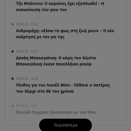
Τζο Μπάιντεν: Ο καρκίνος έχει εξαπλωθεί - Η
ανακοίνωση του γιου του
08.08.26 , 17:20
Ανδρομάχη: «Είσαι το φως στη ζωή μου» – Η νέα
ανάρτηση με τον γιο της
08.08.26 , 16:52
Δανάη Μπακογιάννη: Η κόρη του Κώστα
Μπακογιάννη έκανε πανελλήνιο ρεκόρ
08.08.26 , 16:45
Πένθος για τον Λιονέλ Μέσι - Πέθανε ο πατέρας
του Χόρχε στα 68 του χρόνια
08.08.26 , 16:07
Ευγενία Σαμαρά: Διακοπάρει με τον Νίκο
Μουτσινά - Πού βρίσκονται;
Περισσότερα