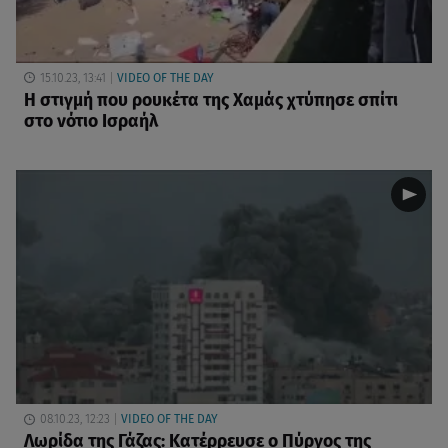
15.10.23, 13:41
VIDEO OF THE DAY
H στιγμή που ρουκέτα της Χαμάς χτύπησε σπίτι
στο νότιο Ισραήλ
08.10.23, 12:23
VIDEO OF THE DAY
Λωρίδα της Γάζας: Κατέρρευσε ο Πύργος της