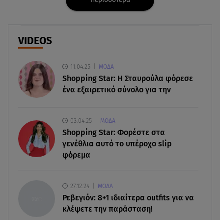
07.08.26 , 16:03
Καιρός: Έρχονται ξανά 40άρια - Σε ποιες περιοχές
VIDEOS
07.08.26 , 16:00
Ανακάλυψε ξανά τη δύναμή σου: μην σε τρομάζει
11.04.25
ΜΟΔΑ
η μυϊκή απώλεια
Shopping Star: Η Σταυρούλα φόρεσε
ένα εξαιρετικό σύνολο για την
07.08.26 , 15:24
Ιωάννα Τούνη - Δημήτρης Σπυριδωνίδης: Η
throwback φωτογραφία από την Ίμπιζα
03.04.25
ΜΟΔΑ
Shopping Star: Φορέστε στα
07.08.26 , 15:21
γενέθλια αυτό το υπέροχο slip
Toyota C-HR: Δέκα χρόνια ξεχωριστής
φόρεμα
καινοτομίας και επιτυχίας
07.08.26 , 15:09
27.12.24
ΜΟΔΑ
Τροχαίο Σέρρες: «Δεν πρόλαβα να κάνω κάτι κι
Ρεβεγιόν: 8+1 ιδιαίτερα outfits για να
έπεσε πάνω μου»
κλέψετε την παράσταση!