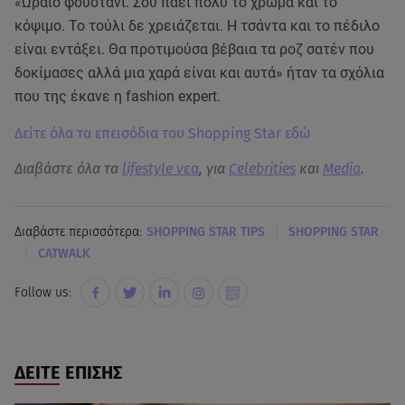
«Ωραίο φουστάνι. Σου πάει πολύ το χρώμα και το
κόψιμο. Το τούλι δε χρειάζεται. Η τσάντα και το πέδιλο
είναι εντάξει. Θα προτιμούσα βέβαια τα ροζ σατέν που
δοκίμασες αλλά μια χαρά είναι και αυτά» ήταν τα σχόλια
που της έκανε η fashion expert.
Δείτε όλα τα επεισόδια του Shopping Star εδώ
Διαβάστε όλα τα
lifestyle νεα
, για
Celebrities
και
Media
.
|
Διαβάστε περισσότερα:
SHOPPING STAR TIPS
SHOPPING STAR
|
CATWALK
Follow us:
ΔΕΙΤΕ ΕΠΙΣΗΣ