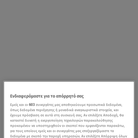
Ενδιαφερόμαστε για το απόρρητό σας
Εμείς και οι
603
συνεργάτες μας αποθηκεύουμε προσωπικά δεδομένα,
όπως δεδομένα περιήγησης ή μοναδικά αναγνωριστικά στοιχεία, και
έχουμε πρόσβαση σε αυτά στη συσκευή σας. Αν επιλέξετε Αποδοχή, θα
καταστεί δυνατή η ενεργοποίηση τεχνολογιών παρακολούθησης
προκειμένου να υποστηριχθούν οι σκοποί που εμφανίζονται παρακάτω,
για τους οποίους εμείς και οι συνεργάτες μας επεξεργαζόμαστε τα
δεδομένα με σκοπό την παροχή υπηρεσιών. Αν επιλέξετε Απόρριψη όλων