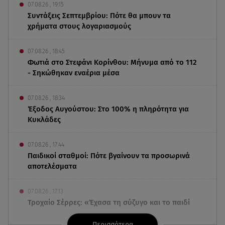
07.08.26 , 19:15
Συντάξεις Σεπτεμβρίου: Πότε θα μπουν τα
χρήματα στους λογαριασμούς
07.08.26 , 18:45
Φωτιά στο Στεφάνι Κορίνθου: Μήνυμα από το 112
- Σηκώθηκαν εναέρια μέσα
07.08.26 , 18:34
Έξοδος Αυγούστου: Στο 100% η πληρότητα για
Κυκλάδες
07.08.26 , 17:44
Παιδικοί σταθμοί: Πότε βγαίνουν τα προσωρινά
αποτελέσματα
07.08.26 , 17:13
Τροχαίο Σέρρες: «Έχασα τη σύζυγο και το παιδί
μου. Τα έχασα όλα»
Περισσότερα