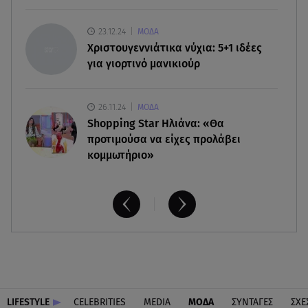
07.08.26 , 14:49
Πέθανε η δημοσιογράφος και πρώην σύζυγος
23.12.24
ΜΟΔΑ
του Βασίλη Χιώτη, Χριστίνα Πιτουρά
Χριστουγεννιάτικα νύχια: 5+1 ιδέες
για γιορτινό μανικιούρ
26.11.24
ΜΟΔΑ
Shopping Star Ηλιάνα: «Θα
προτιμούσα να είχες προλάβει
κομμωτήριο»
LIFESTYLE
CELEBRITIES
MEDIA
ΜΟΔΑ
ΣΥΝΤΑΓΕΣ
ΣΧΕ