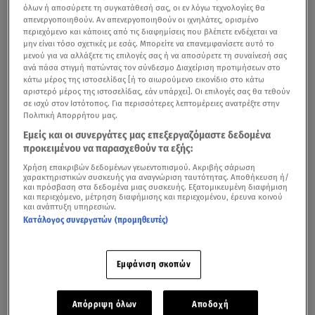
όλων ή αποσύρετε τη συγκατάθεσή σας, οι εν λόγω τεχνολογίες θα
απενεργοποιηθούν. Αν απενεργοποιηθούν οι ιχνηλάτες, ορισμένο
περιεχόμενο και κάποιες από τις διαφημίσεις που βλέπετε ενδέχεται να
μην είναι τόσο σχετικές με εσάς. Μπορείτε να επανεμφανίσετε αυτό το
μενού για να αλλάξετε τις επιλογές σας ή να αποσύρετε τη συναίνεσή σας
ανά πάσα στιγμή πατώντας τον σύνδεσμο Διαχείριση προτιμήσεων στο
κάτω μέρος της ιστοσελίδας [ή το αιωρούμενο εικονίδιο στο κάτω
αριστερό μέρος της ιστοσελίδας, εάν υπάρχει]. Οι επιλογές σας θα τεθούν
σε ισχύ στον Ιστότοπος. Για περισσότερες λεπτομέρειες ανατρέξτε στην
Πολιτική Απορρήτου μας.
Εμείς και οι συνεργάτες μας επεξεργαζόμαστε δεδομένα
προκειμένου να παρασχεθούν τα εξής:
Χρήση επακριβών δεδομένων γεωεντοπισμού. Ακριβής σάρωση
χαρακτηριστικών συσκευής για αναγνώριση ταυτότητας. Αποθήκευση ή/
και πρόσβαση στα δεδομένα μιας συσκευής. Εξατομικευμένη διαφήμιση
και περιεχόμενο, μέτρηση διαφήμισης και περιεχομένου, έρευνα κοινού
και ανάπτυξη υπηρεσιών.
Κατάλογος συνεργατών (προμηθευτές)
Εμφάνιση σκοπών
Απόρριψη όλων
Αποδοχή