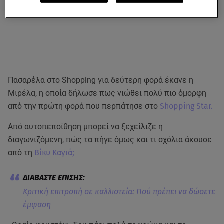
Πασαρέλα στο Shopping για δεύτερη φορά έκανε η
Μιρέλα, η οποία δήλωσε πως νιώθει πολύ πιο όμορφη
από την πρώτη φορά που περπάτησε στο
Shopping Star.
Από αυτοπεποίθηση μπορεί να ξεχείλιζε η
διαγωνιζόμενη, πώς τα πήγε όμως και τι σχόλια άκουσε
από τη
Βίκυ Καγιά;
Κριτική επιτροπή σε καλλιστεία: Πού πρέπει να δώσετε
έμφαση