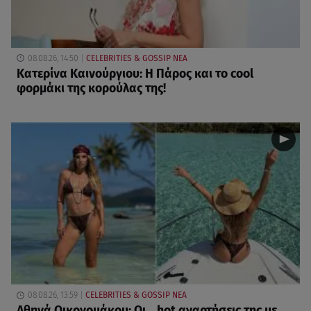
08.08.26, 14:50
CELEBRITIES & GOSSIP ΝΕΑ
Κατερίνα Καινούργιου: Η Πάρος και το cool
φορμάκι της κορούλας της!
08.08.26, 13:59
CELEBRITIES & GOSSIP ΝΕΑ
Αθηνά Οικονομάκου: Οι... hot αναρτήσεις της με