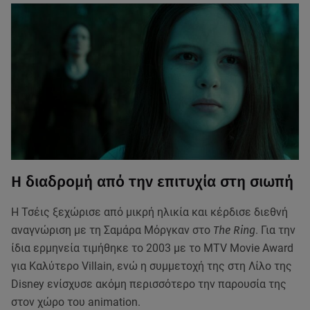
Η διαδρομή από την επιτυχία στη σιωπή
Η Τσέις ξεχώρισε από μικρή ηλικία και κέρδισε διεθνή
αναγνώριση με τη Σαμάρα Μόργκαν στο
The Ring
. Για την
ίδια ερμηνεία τιμήθηκε το 2003 με το MTV Movie Award
για Καλύτερο Villain, ενώ η συμμετοχή της στη Λίλο της
Disney ενίσχυσε ακόμη περισσότερο την παρουσία της
στον χώρο του animation.