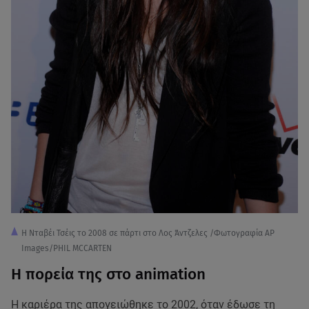
Η Νταβέι Τσέις το 2008 σε πάρτι στο Λος Άντζελες /Φωτογραφία AP
Images/PHIL MCCARTEN
Η πορεία της στο animation
Η καριέρα της απογειώθηκε το 2002, όταν έδωσε τη