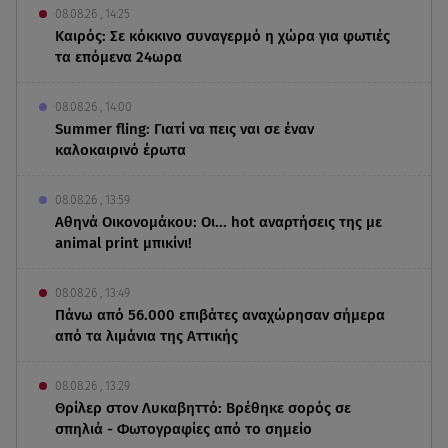
08.08.26 , 14:25
Καιρός: Σε κόκκινο συναγερμό η χώρα για φωτιές
τα επόμενα 24ωρα
08.08.26 , 14:00
Summer fling: Γιατί να πεις ναι σε έναν
καλοκαιρινό έρωτα
08.08.26 , 13:59
Αθηνά Οικονομάκου: Οι... hot αναρτήσεις της με
animal print μπικίνι!
08.08.26 , 13:49
Πάνω από 56.000 επιβάτες αναχώρησαν σήμερα
από τα λιμάνια της Αττικής
08.08.26 , 13:29
Θρίλερ στον Λυκαβηττό: Βρέθηκε σορός σε
σπηλιά - Φωτογραφίες από το σημείο