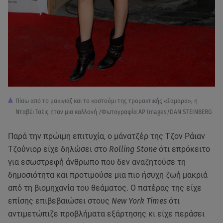
Πίσω από το μακιγιάζ και το κοστούμι της τρομακτικής «Σαμάρα», η
Νταβέι Τσέις ήταν μια καλλονή /Φωτογραφία AP Images/DAN STEINBERG
Παρά την πρώιμη επιτυχία, ο μάνατζέρ της Τζον Ράιαν
Τζούνιορ είχε δηλώσει στο
Rolling Stone
ότι επρόκειτο
για εσωστρεφή άνθρωπο που δεν αναζητούσε τη
δημοσιότητα και προτιμούσε μια πιο ήσυχη ζωή μακριά
από τη βιομηχανία του θεάματος. Ο πατέρας της είχε
επίσης επιβεβαιώσει στους
New York Times
ότι
αντιμετώπιζε προβλήματα εξάρτησης κι είχε περάσει