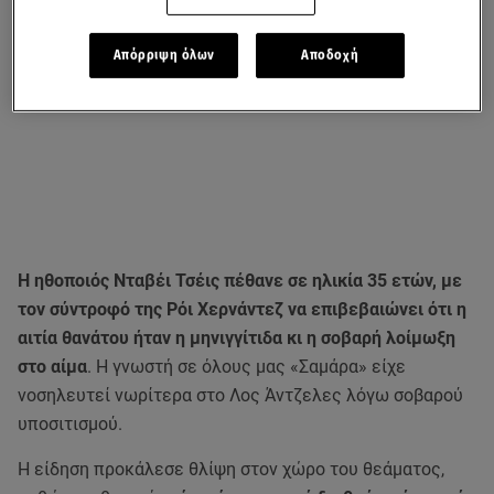
Απόρριψη όλων
Αποδοχή
Η ηθοποιός Νταβέι Τσέις πέθανε σε ηλικία 35 ετών, με
τον σύντροφό της Ρόι Χερνάντεζ να επιβεβαιώνει ότι η
αιτία θανάτου ήταν η μηνιγγίτιδα κι η σοβαρή λοίμωξη
στο αίμα
. Η γνωστή σε όλους μας «Σαμάρα» είχε
νοσηλευτεί νωρίτερα στο Λος Άντζελες λόγω σοβαρού
υποσιτισμού.
Η είδηση προκάλεσε θλίψη στον χώρο του θεάματος,