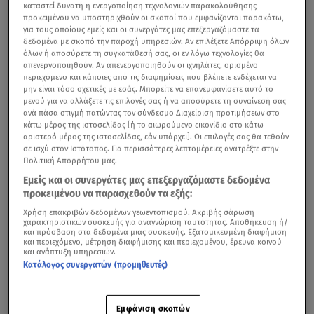
καταστεί δυνατή η ενεργοποίηση τεχνολογιών παρακολούθησης
προκειμένου να υποστηριχθούν οι σκοποί που εμφανίζονται παρακάτω,
για τους οποίους εμείς και οι συνεργάτες μας επεξεργαζόμαστε τα
δεδομένα με σκοπό την παροχή υπηρεσιών. Αν επιλέξετε Απόρριψη όλων
όλων ή αποσύρετε τη συγκατάθεσή σας, οι εν λόγω τεχνολογίες θα
απενεργοποιηθούν. Αν απενεργοποιηθούν οι ιχνηλάτες, ορισμένο
περιεχόμενο και κάποιες από τις διαφημίσεις που βλέπετε ενδέχεται να
μην είναι τόσο σχετικές με εσάς. Μπορείτε να επανεμφανίσετε αυτό το
μενού για να αλλάξετε τις επιλογές σας ή να αποσύρετε τη συναίνεσή σας
ανά πάσα στιγμή πατώντας τον σύνδεσμο Διαχείριση προτιμήσεων στο
κάτω μέρος της ιστοσελίδας [ή το αιωρούμενο εικονίδιο στο κάτω
αριστερό μέρος της ιστοσελίδας, εάν υπάρχει]. Οι επιλογές σας θα τεθούν
σε ισχύ στον Ιστότοπος. Για περισσότερες λεπτομέρειες ανατρέξτε στην
Πολιτική Απορρήτου μας.
Εμείς και οι συνεργάτες μας επεξεργαζόμαστε δεδομένα
προκειμένου να παρασχεθούν τα εξής:
Χρήση επακριβών δεδομένων γεωεντοπισμού. Ακριβής σάρωση
χαρακτηριστικών συσκευής για αναγνώριση ταυτότητας. Αποθήκευση ή/
και πρόσβαση στα δεδομένα μιας συσκευής. Εξατομικευμένη διαφήμιση
και περιεχόμενο, μέτρηση διαφήμισης και περιεχομένου, έρευνα κοινού
και ανάπτυξη υπηρεσιών.
Κατάλογος συνεργατών (προμηθευτές)
Εμφάνιση σκοπών