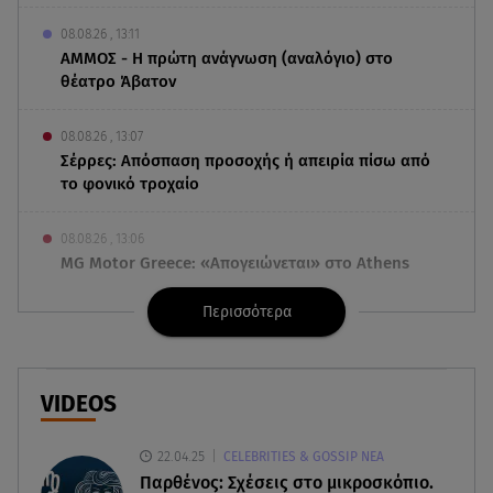
08.08.26 , 13:11
ΑΜΜΟΣ - Η πρώτη ανάγνωση (αναλόγιο) στο
θέατρο Άβατον
08.08.26 , 13:07
Σέρρες: Απόσπαση προσοχής ή απειρία πίσω από
το φονικό τροχαίο
08.08.26 , 13:06
MG Motor Greece: «Απογειώνεται» στο Athens
Flying Week 2026
Περισσότερα
08.08.26 , 12:42
Κρήτη: Η Αστυνομία διαψεύδει την απόπειρα
ασέλγειας σε ανήλικη
VIDEOS
08.08.26 , 12:30
22.04.25
CELEBRITIES & GOSSIP ΝΕΑ
Πρωταγωνίστρια της Λάμψης: «Στο θέατρο με
Παρθένος: Σχέσεις στο μικροσκόπιο.
σνόμπαραν πάρα πολύ»