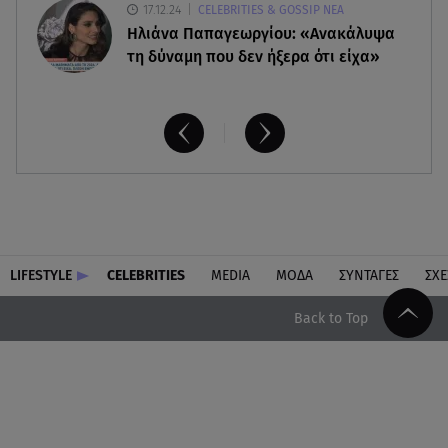
17.12.24
CELEBRITIES & GOSSIP ΝΕΑ
Ηλιάνα Παπαγεωργίου: «Ανακάλυψα
τη δύναμη που δεν ήξερα ότι είχα»
LIFESTYLE
CELEBRITIES
MEDIA
ΜΟΔΑ
ΣΥΝΤΑΓΕΣ
ΣΧΕ
Back to Top