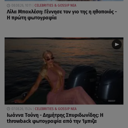
08.08.26, 10:11
CELEBRITIES & GOSSIP ΝΕΑ
Λίλα Μπακλέση: Γέννησε τον γιο της η ηθοποιός -
Η πρώτη φωτογραφία
07.08.26, 15:24
CELEBRITIES & GOSSIP ΝΕΑ
Ιωάννα Τούνη - Δημήτρης Σπυριδωνίδης: Η
throwback φωτογραφία από την Ίμπιζα