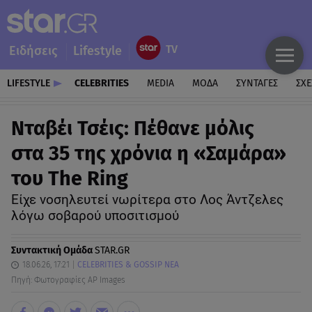
Ειδήσεις
Lifestyle
LIFESTYLE
CELEBRITIES
MEDIA
ΜΟΔΑ
ΣΥΝΤΑΓΕΣ
ΣΧΕ
Νταβέι Τσέις: Πέθανε μόλις
στα 35 της χρόνια η «Σαμάρα»
του The Ring
Είχε νοσηλευτεί νωρίτερα στο Λος Άντζελες
λόγω σοβαρού υποσιτισμού
Συντακτική Ομάδα
STAR.GR
18.06.26, 17:21
CELEBRITIES & GOSSIP ΝΕΑ
Πηγή: Φωτογραφίες AP Images