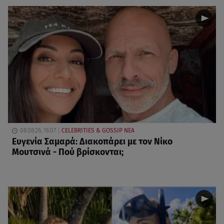
08.08.26, 16:07
CELEBRITIES & GOSSIP ΝΕΑ
Ευγενία Σαμαρά: Διακοπάρει με τον Νίκο
Μουτσινά - Πού βρίσκονται;