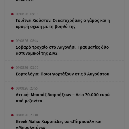
09.08.26 , 09:03
Γουίτνεϊ Χιούστον: Οι καταχρήσεις ο γάμος και η
κρυφή σχέση με τη βοηθό της
09.08.26 , 08:44
Σοβαρό τροχαίο στο Λαγονήσι: Τραυματίες δύο
αστυνομικοί της ΔΙΑΣ
09.08.26 , 03:00
Εορτολόγιο: Ποιοι γιορτάζουν στις 9 Αυγούστου
08.08.26 , 23:55
Αττική: Μπαράζ διαρρήξεων – Λεία 70.000 ευρώ
από μεζονέτα
08.08.26 , 23:30
Greek Mafia: Χειροπέδες σε «Πίτμπουλ» και
«Μπουλντόγκ»