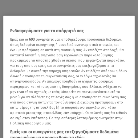
Ενδιαφερόμαστε για το απόρρητό σας
Εμείς και οι
603
συνεργάτες μας αποθηκεύουμε προσωπικά δεδομένα,
όπως δεδομένα περιήγησης ή μοναδικά αναγνωριστικά στοιχεία, και
έχουμε πρόσβαση σε αυτά στη συσκευή σας. Αν επιλέξετε Αποδοχή, θα
καταστεί δυνατή η ενεργοποίηση τεχνολογιών παρακολούθησης
προκειμένου να υποστηριχθούν οι σκοποί που εμφανίζονται παρακάτω,
για τους οποίους εμείς και οι συνεργάτες μας επεξεργαζόμαστε τα
δεδομένα με σκοπό την παροχή υπηρεσιών. Αν επιλέξετε Απόρριψη όλων
όλων ή αποσύρετε τη συγκατάθεσή σας, οι εν λόγω τεχνολογίες θα
απενεργοποιηθούν. Αν απενεργοποιηθούν οι ιχνηλάτες, ορισμένο
περιεχόμενο και κάποιες από τις διαφημίσεις που βλέπετε ενδέχεται να
μην είναι τόσο σχετικές με εσάς. Μπορείτε να επανεμφανίσετε αυτό το
μενού για να αλλάξετε τις επιλογές σας ή να αποσύρετε τη συναίνεσή σας
ανά πάσα στιγμή πατώντας τον σύνδεσμο Διαχείριση προτιμήσεων στο
κάτω μέρος της ιστοσελίδας [ή το αιωρούμενο εικονίδιο στο κάτω
αριστερό μέρος της ιστοσελίδας, εάν υπάρχει]. Οι επιλογές σας θα τεθούν
σε ισχύ στον Ιστότοπος. Για περισσότερες λεπτομέρειες ανατρέξτε στην
Πολιτική Απορρήτου μας.
Εμείς και οι συνεργάτες μας επεξεργαζόμαστε δεδομένα
προκειμένου να παρασχεθούν τα εξής: