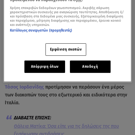
Χρήση επακριβών δεδομένων γεωεντοπισμού. Ακριβής σάρωση
χαρακτηριστικών συσκευής για αναγνώριση ταυτότητας. Αποθήκευση ή/
και πρόσβαση στα δεδομένα μιας συσκευής. Εξατομικευμένη διαφήμιση
και περιεχόμενο, μέτρηση διαφήμισης και περιεχομένου, έρευνα κοινού
και ανάπτυξη υπηρεσιών.
Κατάλογος συνεργατών (προμηθευτές)
Εμφάνιση σκοπών
Δείτε απόσπασμα από την κοινή συνέντευξη της Θάλειας Ματίκα και του
Τάσου Ιορδανίδη στο «MEGA Καλημέρα» και τον Κώστα Τσουρό
Απόρριψη όλων
Αποδοχή
Αντί για κάποιο νησί της Ελλάδας, η
Θάλεια Ματίκα
και ο
Τάσος Ιορδανίδης
προτίμησαν να περάσουν ένα μέρος
των διακοπών τους στο εξωτερικό και ειδικότερα στην
Ιταλία.
Θάλεια Ματίκα: Όσα είπε για τις δηλώσεις της που
ξεσήκωσαν αντιδράσεις