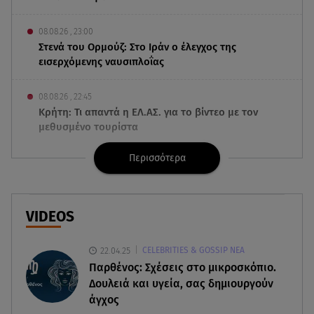
08.08.26 , 23:00
Στενά του Ορμούζ: Στο Ιράν ο έλεγχος της
εισερχόμενης ναυσιπλοΐας
08.08.26 , 22:45
Κρήτη: Τι απαντά η ΕΛ.ΑΣ. για το βίντεο με τον
μεθυσμένο τουρίστα
Περισσότερα
08.08.26 , 22:33
Αλεξανδρούπολη: Ανασύρθηκε χωρίς τις
αισθήσεις του ηλικιωμένος από πηγάδι
VIDEOS
08.08.26 , 22:15
Θεσσαλονίκη: Τρύπησαν με τρυπάνι και
22.04.25
CELEBRITIES & GOSSIP ΝΕΑ
δηλητηρίασαν δύο δέντρα
Παρθένος: Σχέσεις στο μικροσκόπιο.
Δουλειά και υγεία, σας δημιουργούν
08.08.26 , 21:50
άγχος
Πάρος: Γονείς και ιδιοκτήτης κατηγορούνται για