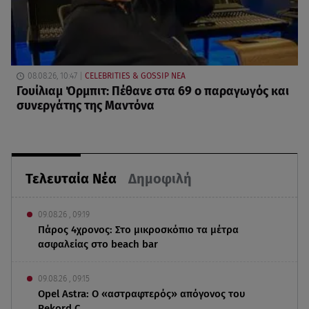
08.08.26, 10:47
CELEBRITIES & GOSSIP ΝΕΑ
Γουίλιαμ Όρμπιτ: Πέθανε στα 69 ο παραγωγός και
συνεργάτης της Μαντόνα
Τελευταία Νέα
Δημοφιλή
09.08.26 , 09:19
Πάρος 4χρονος: Στο μικροσκόπιο τα μέτρα
ασφαλείας στο beach bar
09.08.26 , 09:15
Opel Astra: Ο «αστραφτερός» απόγονος του
Rekord C