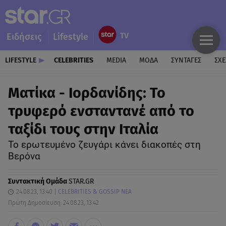
Ειδήσεις
Lifestyle
LIFESTYLE
CELEBRITIES
MEDIA
ΜΟΔΑ
ΣΥΝΤΑΓΕΣ
ΣΧΕ
Ματίκα - Ιορδανίδης: Το
τρυφερό ενσταντανέ από το
ταξίδι τους στην Ιταλία
Το ερωτευμένο ζευγάρι κάνει διακοπές στη
Βερόνα
Συντακτική Ομάδα
STAR.GR
24.08.23, 13:40
CELEBRITIES & GOSSIP ΝΕΑ
Πρώτη Δημοσίευση: 24.08.23, 13:42