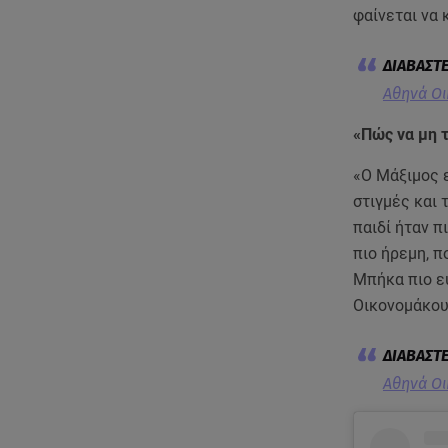
φαίνεται να 
Αθηνά Οι
«Πώς να μη τ
«Ο Μάξιμος ε
στιγμές και 
παιδί ήταν π
πιο ήρεμη, π
Μπήκα πιο εύ
Οικονομάκου
Αθηνά Οι