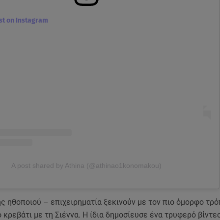
ost on Instagram
A post shared by Athina (@athinao1konomakou)
ης ηθοποιού – επιχειρηματία ξεκινούν με τον πιο όμορφο τρ
ο κρεβάτι με τη Σιέννα. Η ίδια δημοσίευσε ένα τρυφερό βίντε