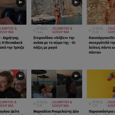
LEBRITIES &
07.08.26,
CELEBRITIES &
07.08.26,
CELE
OSSIP ΝΕΑ
14:44
GOSSIP ΝΕΑ
13:33
GOSS
 - Δημήτρης
Στεφανίδου: «Κόβει» την
Καινούργιου:Πέ
: Η throwback
ανάσα με το σώμα της - Οι
συνεργάτιδά τη
πό την Ίμπιζα
πόζες με μαγιό
λείπεις πάντα κα
πάντα»
LEBRITIES &
07.08.26,
CELEBRITIES &
07.08.26,
CELE
SSIP ΝΕΑ
12:51
GOSSIP ΝΕΑ
11:17
GOSS
ογλου: Δείτε
Μαριαλένα Ρουμελιώτη: Δύο
Παρουσιάστρια 