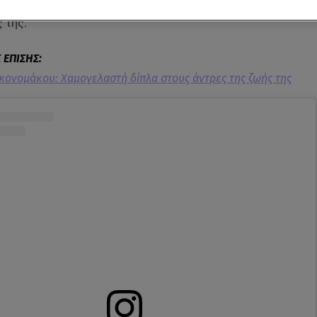
ι βοήθεια στο σπίτι, προκειμένου να καταφέρει να ανταποκριθ
 της.
κονομάκου: Χαμογελαστή δίπλα στους άντρες της ζωής της