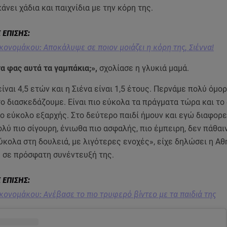
κάνει χάδια και παιχνίδια με την κόρη της.
κονομάκου: Αποκάλυψε σε ποιον μοιάζει η κόρη της, Σιέννα!
α φας αυτά τα γαμπάκια;»,
σχολίασε η γλυκιά μαμά.
ίναι 4,5 ετών και η Σιένα είναι 1,5 έτους. Περνάμε πολύ όμο
το διασκεδάζουμε. Είναι πιο εύκολα τα πράγματα τώρα και το
ιο εύκολο εξαρχής. Στο δεύτερο παιδί ήμουν και εγώ διαφορε
ολύ πιο σίγουρη, ένιωθα πιο ασφαλής, πιο έμπειρη, δεν πάθαι
κολα στη δουλειά, με λιγότερες ενοχές», είχε δηλώσει η Αθ
 σε πρόσφατη συνέντευξή της.
κονομάκου: Ανέβασε το πιο τρυφερό βίντεο με τα παιδιά της