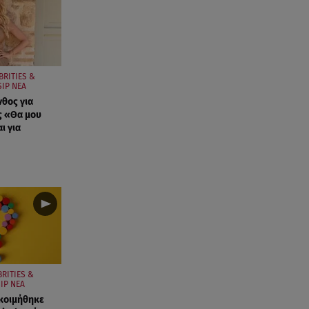
BRITIES &
IP ΝΕΑ
νθος για
ς «Θα μου
ι για
BRITIES &
IP ΝΕΑ
κοιμήθηκε