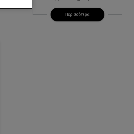
εί στις
07.08.26 , 21:17
Περισσότερα
Κλήρωση Eurojackpot
7/8/2026: Οι τυχεροί αριθμοί για
τα 32.000.000 ευρώ
07.08.26 , 21:03
Σε τρία επίπεδα οι παραβιάσεις
της Τουρκίας στο Αιγαίο
07.08.26 , 21:00
MINI Aceman E: Τα αξεσουάρ για
περιπετειώδεις διαδρομές
07.08.26 , 20:47
Χανιά: Νεκρή βρέθηκε
αγνοούμενη - Ξέφυγε από
αστυνομικούς που την
εντόπισαν