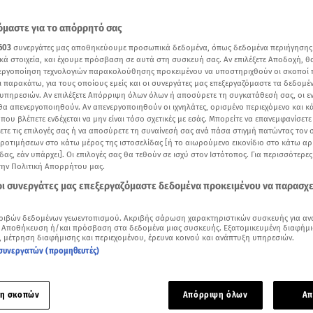
μαστε για το απόρρητό σας
603
συνεργάτες μας αποθηκεύουμε προσωπικά δεδομένα, όπως δεδομένα περιήγησης
κά στοιχεία, και έχουμε πρόσβαση σε αυτά στη συσκευή σας. Αν επιλέξετε Αποδοχή, θ
νεργοποίηση τεχνολογιών παρακολούθησης προκειμένου να υποστηριχθούν οι σκοποί
ι παρακάτω, για τους οποίους εμείς και οι συνεργάτες μας επεξεργαζόμαστε τα δεδομέ
υπηρεσιών. Αν επιλέξετε Απόρριψη όλων όλων ή αποσύρετε τη συγκατάθεσή σας, οι ε
 θα απενεργοποιηθούν. Αν απενεργοποιηθούν οι ιχνηλάτες, ορισμένο περιεχόμενο και κά
 που βλέπετε ενδέχεται να μην είναι τόσο σχετικές με εσάς. Μπορείτε να επανεμφανίσετ
ξετε τις επιλογές σας ή να αποσύρετε τη συναίνεσή σας ανά πάσα στιγμή πατώντας τον
προτιμήσεων στο κάτω μέρος της ιστοσελίδας [ή το αιωρούμενο εικονίδιο στο κάτω α
δας, εάν υπάρχει]. Οι επιλογές σας θα τεθούν σε ισχύ στον Ιστότοπος. Για περισσότερε
την Πολιτική Απορρήτου μας.
Δείτε περισσότερα άρθρα μας στα αποτελέσματα αναζήτησης
 οι συνεργάτες μας επεξεργαζόμαστε δεδομένα προκειμένου να παρασχ
Add star.gr on Google
ριβών δεδομένων γεωεντοπισμού. Ακριβής σάρωση χαρακτηριστικών συσκευής για αν
 Αποθήκευση ή/και πρόσβαση στα δεδομένα μιας συσκευής. Εξατομικευμένη διαφήμι
, μέτρηση διαφήμισης και περιεχομένου, έρευνα κοινού και ανάπτυξη υπηρεσιών.
συνεργατών (προμηθευτές)
ένο κι αν είναι το καθημερινό της πρόγραμμα, η
Αθηνά Οικον
ι χρόνο για την οικογένειά της.
η σκοπών
Απόρριψη όλων
Απ
ι η ίδια σε ένα πρόσφατο Q & A, τα παιδιά της είναι προτεραι