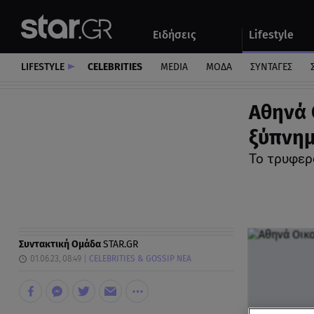
Αθλητικά
Quiz
Ειδήσεις
Lifestyle
Αυτοκίνητο
LIFESTYLE
CELEBRITIES
MEDIA
ΜΟΔΑ
ΣΥΝΤΑΓΕΣ
Αθηνά 
ξύπνημ
Το τρυφερό
Συντακτική Ομάδα
STAR.GR
01.06.23, 08:49
CELEBRITIES & GOSSIP ΝΕΑ