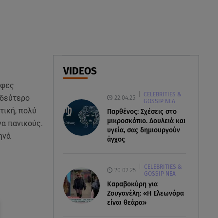
07.08.26 , 18:34
Έξοδος Αυγούστου: Στο 100% η
πληρότητα για Κυκλάδες
07.08.26 , 17:44
Παιδικοί σταθμοί: Πότε βγαίνουν
VIDEOS
τα προσωρινά αποτελέσματα
ρφες
CELEBRITIES &
 δεύτερο
22.04.25
GOSSIP ΝΕΑ
τική, πολύ
Παρθένος: Σχέσεις στο
μικροσκόπιο. Δουλειά και
να πανικούς.
υγεία, σας δημιουργούν
ηνά
άγχος
CELEBRITIES &
20.02.25
GOSSIP ΝΕΑ
Καραβοκύρη για
Ζουγανέλη: «Η Ελεωνόρα
είναι θεάρα»