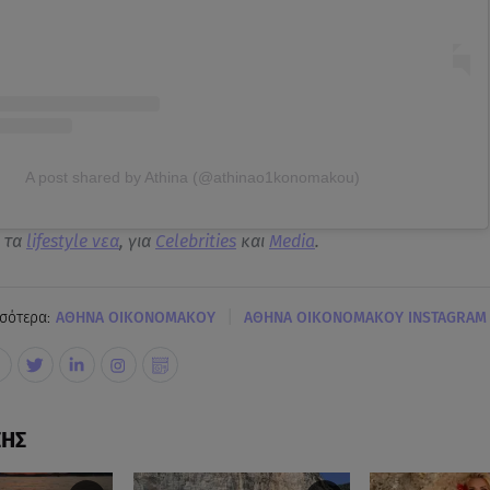
A post shared by Athina (@athinao1konomakou)
α τα
lifestyle νεα
, για
Celebrities
και
Media
.
|
σότερα:
ΑΘΗΝΑ ΟΙΚΟΝΟΜΑΚΟΥ
ΑΘΗΝΑ ΟΙΚΟΝΟΜΑΚΟΥ INSTAGRAM
ΣΗΣ