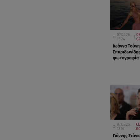
07.08.26,
CE
15:24
G
Ιωάννα Τούνη
Σπυριδωνίδης
φωτογραφία α
07.08.26,
CE
13:16
GO
Γιάννης Στάνκ