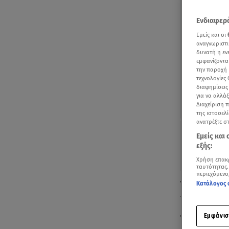
Ενδιαφερό
Εμείς και οι
αναγνωριστι
δυνατή η ε
εμφανίζοντα
την παροχή 
τεχνολογίες
διαφημίσεις
για να αλλά
Διαχείριση 
της ιστοσελί
ανατρέξτε σ
Εμείς και
εξής:
Χρήση επακ
ταυτότητας.
περιεχόμενο
Κατάλογος 
Όσο επιβαρυμ
πάντα βρίσκε
Εμφάνισ
Όπως είχε πε