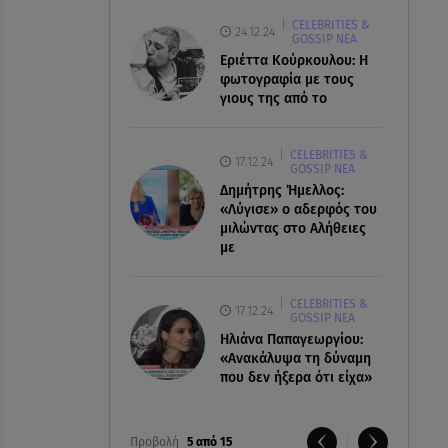
CELEBRITIES &
24.12.24
GOSSIP ΝΕΑ
Εριέττα Κούρκουλου: Η
φωτογραφία με τους
γιους της από το
CELEBRITIES &
17.12.24
GOSSIP ΝΕΑ
Δημήτρης Ήμελλος:
«Λύγισε» ο αδερφός του
μιλώντας στο Αλήθειες
με
CELEBRITIES &
17.12.24
GOSSIP ΝΕΑ
Ηλιάνα Παπαγεωργίου:
«Ανακάλυψα τη δύναμη
που δεν ήξερα ότι είχα»
Προβολή
5 από 15