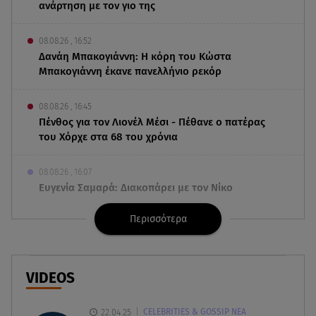
ανάρτηση με τον γιο της
08.08.26 , 16:52
Δανάη Μπακογιάννη: Η κόρη του Κώστα
Μπακογιάννη έκανε πανελλήνιο ρεκόρ
08.08.26 , 16:45
Πένθος για τον Λιονέλ Μέσι - Πέθανε ο πατέρας
του Χόρχε στα 68 του χρόνια
08.08.26 , 16:07
Ευγενία Σαμαρά: Διακοπάρει με τον Νίκο
Μουτσινά - Πού βρίσκονται;
Περισσότερα
08.08.26 , 16:00
Back to black: η διαχρονική αξία του μαύρου
στην καλοκαιρινή γκαρνταρόμπα
VIDEOS
08.08.26 , 15:20
22.04.25
CELEBRITIES & GOSSIP ΝΕΑ