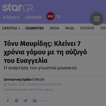
Ειδήσεις
Lifestyle
LIFESTYLE
CELEBRITIES
MEDIA
ΜΟΔΑ
ΣΥΝΤΑΓΕΣ
ΣΧΕ
Τόνυ Μαυρίδης: Κλείνει 7
χρόνια γάμου με τη σύζυγό
του Ευαγγελία
Η ανάρτηση του γνωστού μουσικού
Συντακτική Ομάδα
STAR.GR
24.08.22, 22:59
CELEBRITIES & GOSSIP ΝΕΑ
Πηγή: Φωτογραφίες NDP Photo Agency