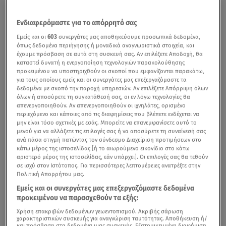
Ενδιαφερόμαστε για το απόρρητό σας
Εμείς και οι
603
συνεργάτες μας αποθηκεύουμε προσωπικά δεδομένα,
όπως δεδομένα περιήγησης ή μοναδικά αναγνωριστικά στοιχεία, και
έχουμε πρόσβαση σε αυτά στη συσκευή σας. Αν επιλέξετε Αποδοχή, θα
καταστεί δυνατή η ενεργοποίηση τεχνολογιών παρακολούθησης
προκειμένου να υποστηριχθούν οι σκοποί που εμφανίζονται παρακάτω,
για τους οποίους εμείς και οι συνεργάτες μας επεξεργαζόμαστε τα
δεδομένα με σκοπό την παροχή υπηρεσιών. Αν επιλέξετε Απόρριψη όλων
όλων ή αποσύρετε τη συγκατάθεσή σας, οι εν λόγω τεχνολογίες θα
απενεργοποιηθούν. Αν απενεργοποιηθούν οι ιχνηλάτες, ορισμένο
περιεχόμενο και κάποιες από τις διαφημίσεις που βλέπετε ενδέχεται να
μην είναι τόσο σχετικές με εσάς. Μπορείτε να επανεμφανίσετε αυτό το
μενού για να αλλάξετε τις επιλογές σας ή να αποσύρετε τη συναίνεσή σας
ανά πάσα στιγμή πατώντας τον σύνδεσμο Διαχείριση προτιμήσεων στο
κάτω μέρος της ιστοσελίδας [ή το αιωρούμενο εικονίδιο στο κάτω
αριστερό μέρος της ιστοσελίδας, εάν υπάρχει]. Οι επιλογές σας θα τεθούν
σε ισχύ στον Ιστότοπος. Για περισσότερες λεπτομέρειες ανατρέξτε στην
Πολιτική Απορρήτου μας.
Εμείς και οι συνεργάτες μας επεξεργαζόμαστε δεδομένα
προκειμένου να παρασχεθούν τα εξής:
Χρήση επακριβών δεδομένων γεωεντοπισμού. Ακριβής σάρωση
χαρακτηριστικών συσκευής για αναγνώριση ταυτότητας. Αποθήκευση ή/
και πρόσβαση στα δεδομένα μιας συσκευής. Εξατομικευμένη διαφήμιση