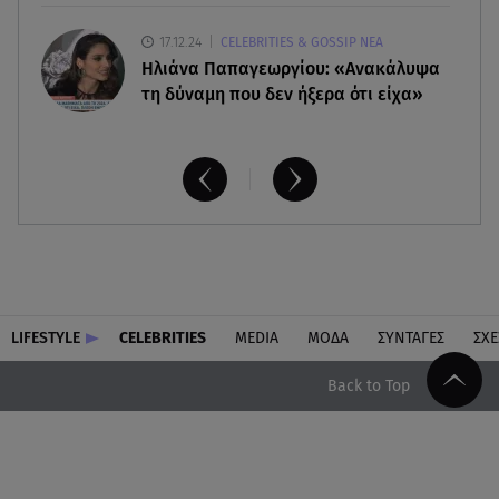
17.12.24
CELEBRITIES & GOSSIP ΝΕΑ
Ηλιάνα Παπαγεωργίου: «Ανακάλυψα
τη δύναμη που δεν ήξερα ότι είχα»
LIFESTYLE
CELEBRITIES
MEDIA
ΜΟΔΑ
ΣΥΝΤΑΓΕΣ
ΣΧΕ
Back to Top