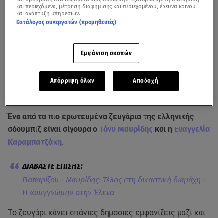
και περιεχόμενο, μέτρηση διαφήμισης και περιεχομένου, έρευνα κοινού
και ανάπτυξη υπηρεσιών.
Κατάλογος συνεργατών (προμηθευτές)
Εμφάνιση σκοπών
Απόρριψη όλων
Αποδοχή
Δείτε ρεπορτάζ για την πρόσφατη δικαστική διαμάχη του Τόνυ Μαυρίδη
και της Έλενας Παπαρίζου από την εκπομπή
Happy Day
Ένα από τα πιο ερωτευμένα ζευγάρια της ελληνικής
σόουμπιζ είναι σίγουρα ο
Τόνυ Μαυρίδης
και η
Ευαγγελία
Καραμπατζάκη
.
Παπαρίζου - Μαυρίδης: Τέλος στη δικαστική διαμάχη -
Η «συγγνώμη» στην Έλενα
Το ζευγάρι κάνει σπάνιες δημοσιές εμφανίζεις μαζί και