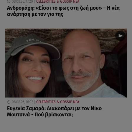
08.08.26, 17:20
CELEBRITIES & GOSSIP ΝΕΑ
Ανδρομάχη: «Είσαι το φως στη ζωή μου» – Η νέα
ανάρτηση με τον γιο της
08.08.26, 16:07
CELEBRITIES & GOSSIP ΝΕΑ
Ευγενία Σαμαρά: Διακοπάρει με τον Νίκο
Μουτσινά - Πού βρίσκονται;