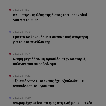
08.08.26 , 18:51
BYD: Στην 91η θέση της λίστας Fortune Global
500 για το 2026
08.08.26 , 17:45
Εριέττα Κούρκουλου: Η συγκινητική ανάρτηση
για τα 33α γενέθλιά της
08.08.26 , 17:44
Νεκρή μεγαλόσωμη αρκούδα στην Καστοριά,
πιθανόν από πυροβολισμό
08.08.26 , 17:32
Τζο Μπάιντεν: Ο καρκίνος έχει εξαπλωθεί - Η
ανακοίνωση του γιου του
08.08.26 , 17:20
Ανδρομάχη: «Είσαι το φως στη ζωή μου» – Η νέα