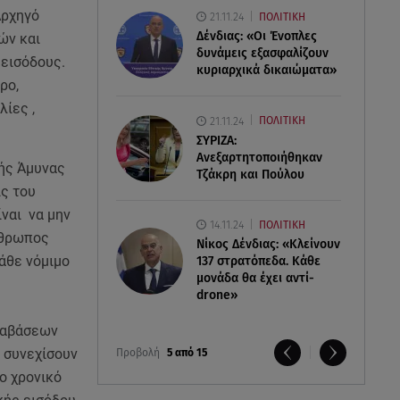
Αρχηγό
21.11.24
ΠΟΛΙΤΙΚΗ
Δένδιας: «Οι Ένοπλες
ών και
δυνάμεις εξασφαλίζουν
 εισόδους.
κυριαρχικά δικαιώματα»
ρο,
λίες ,
21.11.24
ΠΟΛΙΤΙΚΗ
ΣΥΡΙΖΑ:
Ανεξαρτητοποιήθηκαν
κής Άμυνας
Τζάκρη και Πούλου
ις του
ίναι να μην
14.11.24
ΠΟΛΙΤΙΚΗ
νθρωπος
Νίκος Δένδιας: «Κλείνουν
άθε νόμιμο
137 στρατόπεδα. Kάθε
μονάδα θα έχει αντί-
drone»
διαβάσεων
α συνεχίσουν
Προβολή
5 από 15
ο χρονικό