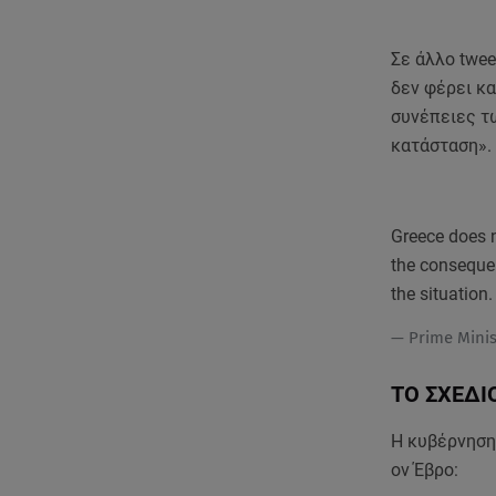
Σε άλλο twee
δεν φέρει κα
συνέπειες τ
κατάσταση».
Greece does no
the consequen
the situation.
— Prime Mini
ΤΟ ΣΧΕΔ
Η κυβέρνηση 
ον Έβρο: