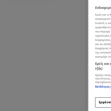
Ενδιαφερό
Εμείς και οι
αναγνωριστι
δυνατή η ε
εμφανίζοντα
την παροχή 
τεχνολογίες
διαφημίσεις
για να αλλά
Διαχείριση 
της ιστοσελί
ανατρέξτε σ
Εμείς και
Δείτε περισσ
εξής:
Πρόσθηκη star
Χρήση επακ
ταυτότητας.
περιεχόμενο
Κατάλογος 
Εμφάνισ
Συναγερμός 