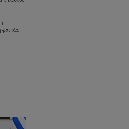
κής εισόδου
 η
η -ραντάρ.