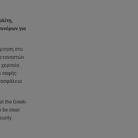
Καιρός: Έρχονται ξανά 40άρια -
Σε ποιες περιοχές
ολίτη,
07.08.26 , 16:00
συνόρων για
Ανακάλυψε ξανά τη δύναμή
σου: μην σε τρομάζει η μυϊκή
απώλεια
άρτηση στο
 μεταναστών
07.08.26 , 15:24
 χερσαία
Ιωάννα Τούνη - Δημήτρης
Σπυριδωνίδης: Η throwback
ι σαφής:
φωτογραφία από την Ίμπιζα
ν ασφάλεια
07.08.26 , 15:21
Toyota C-HR: Δέκα χρόνια
at the Greek-
ξεχωριστής καινοτομίας και
 be clear:
επιτυχίας
curity.
07.08.26 , 15:09
Τροχαίο Σέρρες: «Δεν πρόλαβα