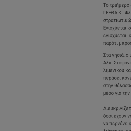
Το τριήμερο
ΓΕΕΘΑ Κ. Φλ
στρατιωτικώ
Ενισχύεται κ
ενισχύεται κ
παρότι μπροσ
Στα νησιά, ο
Αλκ. Στεφανή
λιμενικού κα
περάσει καν
στην θάλασσα
μέσο για την
Διευκρινίζετ
όσοι έχουν ν
να περνάνε κ