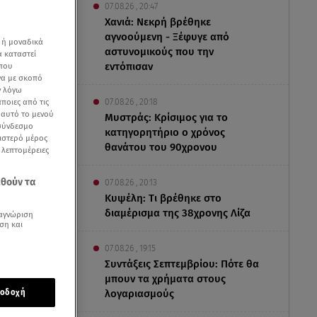
07.08.26 , 20:47
Χανιά: Νεκρή βρέθηκε
αγνοούμενη - Ξέφυγε από
 ή μοναδικά
αστυνομικούς που την
α καταστεί
εντόπισαν
 που
να με σκοπό
ν λόγω
ποιες από τις
07.08.26 , 20:18
ε αυτό το μενού
Μυστράς: Κρίσιμος για το
 σύνδεσμο
κατηγορητήριο ο χρόνος
ριστερό μέρος
θανάτου του 90χρονου
ς λεπτομέρειες
εθούν τα
07.08.26 , 20:13
Κυψέλη: Tι βρέθηκε στο
διαμέρισμα της 38χρονης Λίζα
αγνώριση
ση και
07.08.26 , 19:15
Συντάξεις Σεπτεμβρίου: Πότε θα
μπουν τα χρήματα στους
λογαριασμούς
οδοχή
αζική