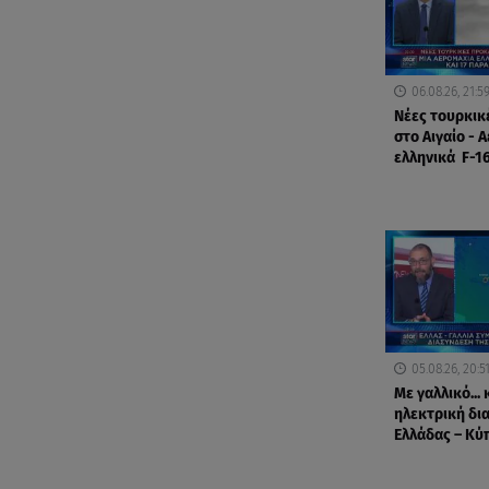
06.08.26, 21:5
Νέες τουρκικ
στο Αιγαίο - 
ελληνικά F-1
05.08.26, 20:5
Με γαλλικό... 
ηλεκτρική δι
Ελλάδας – Κύ