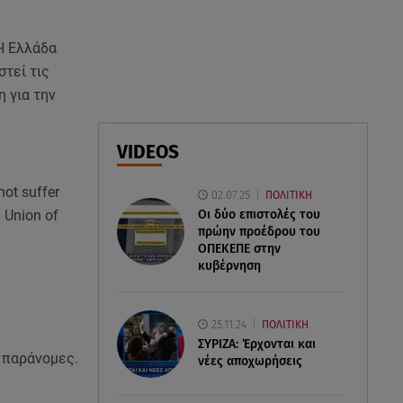
να κάνω κάτι κι έπεσε πάνω
μου»
«Η Ελλάδα
στεί τις
07.08.26 , 14:49
 για την
Πέθανε η δημοσιογράφος και
πρώην σύζυγος του Βασίλη
Χιώτη, Χριστίνα Πιτουρά
VIDEOS
07.08.26 , 14:44
not suffer
02.07.25
ΠΟΛΙΤΙΚΗ
Στεφανίδου: «Κόβει» την ανάσα
 Union of
Οι δύο επιστολές του
με το σώμα της - Οι πόζες με
πρώην προέδρου του
μαγιό
ΟΠΕΚΕΠE στην
κυβέρνηση
Ν
25.11.24
ΠΟΛΙΤΙΚΗ
ΣΥΡΙΖΑ: Έρχονται και
ς παράνομες.
νέες αποχωρήσεις