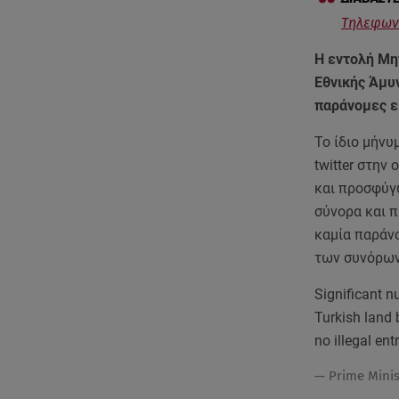
Τηλεφωνι
Η εντολή Μη
Εθνικής Άμυ
παράνομες ε
Το ίδιο μήνυ
twitter στην
και προσφύγ
σύνορα και 
καμία παράνο
των συνόρων
Significant n
Turkish land b
no illegal ent
— Prime Mini