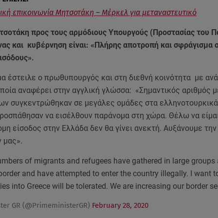
κή επικοινωνία Μητσοτάκη – Μέρκελ για μεταναστευτικό
τσοτάκη προς τους αρμόδιους Υπουργούς (Προστασίας του Π
νας και κυβέρνηση είναι: «Πλήρης αποτροπή και σφράγισμα 
ισόδους».
μα έστειλε ο πρωθυπουργός και στη διεθνή κοινότητα με αν
 οποία αναφέρει στην αγγλική γλώσσα: «Σημαντικός αριθμός
ων συγκεντρώθηκαν σε μεγάλες ομάδες στα ελληνοτουρκικά
προσπάθησαν να εισέλθουν παράνομα στη χώρα. Θέλω να είμα
μη είσοδος στην Ελλάδα δεν θα γίνει ανεκτή. Αυξάνουμε τη
 μας».
umbers of migrants and refugees have gathered in large groups 
order and have attempted to enter the country illegally. I want to
ries into Greece will be tolerated. We are increasing our border se
ster GR (@PrimeministerGR)
February 28, 2020