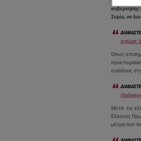
είσοδος μετα
κυβέρνησης 
Συρία, να δι
Ιντλίμπ:
Όπως επισημ
προετοιμάσε
εισόδους στ
Πρόσφυγε
Μετά τις εξε
Έλληνας Πρω
μέτρα που πα