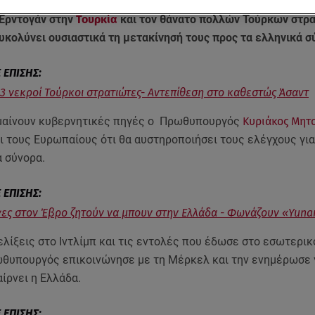
ναστών στον Έβρο και στα νησιά, μετά την απροκάλυπτη ενέ
Ερντογάν στην
Τουρκία
και τον θάνατο πολλών Τούρκων στρ
ευκολύνει ουσιαστικά τη μετακίνησή τους προς τα ελληνικά 
 33 νεκροί Τούρκοι στρατιώτες- Αντεπίθεση στο καθεστώς Άσαντ
αίνουν κυβερνητικές πηγές ο Πρωθυπουργός
Κυριάκος Μητ
ι τους Ευρωπαίους ότι θα αυστηροποιήσει τους ελέγχους γι
α σύνορα.
ς στον Έβρο ζητούν να μπουν στην Ελλάδα - Φωνάζουν «Yuna
λίξεις στο Ιντλίμπ και τις εντολές που έδωσε στο εσωτερικ
θυπουργός επικοινώνησε με τη Μέρκελ και την ενημέρωσε γ
ίρνει η Ελλάδα.