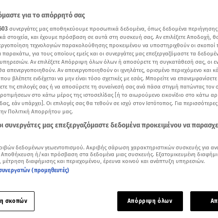
μαστε για το απόρρητό σας
603
συνεργάτες μας αποθηκεύουμε προσωπικά δεδομένα, όπως δεδομένα περιήγησης
κά στοιχεία, και έχουμε πρόσβαση σε αυτά στη συσκευή σας. Αν επιλέξετε Αποδοχή, θ
νεργοποίηση τεχνολογιών παρακολούθησης προκειμένου να υποστηριχθούν οι σκοποί
ι παρακάτω, για τους οποίους εμείς και οι συνεργάτες μας επεξεργαζόμαστε τα δεδομέ
υπηρεσιών. Αν επιλέξετε Απόρριψη όλων όλων ή αποσύρετε τη συγκατάθεσή σας, οι ε
 θα απενεργοποιηθούν. Αν απενεργοποιηθούν οι ιχνηλάτες, ορισμένο περιεχόμενο και κά
 που βλέπετε ενδέχεται να μην είναι τόσο σχετικές με εσάς. Μπορείτε να επανεμφανίσετ
ξετε τις επιλογές σας ή να αποσύρετε τη συναίνεσή σας ανά πάσα στιγμή πατώντας τον
προτιμήσεων στο κάτω μέρος της ιστοσελίδας [ή το αιωρούμενο εικονίδιο στο κάτω α
δας, εάν υπάρχει]. Οι επιλογές σας θα τεθούν σε ισχύ στον Ιστότοπος. Για περισσότερε
την Πολιτική Απορρήτου μας.
 οι συνεργάτες μας επεξεργαζόμαστε δεδομένα προκειμένου να παρασχ
ότερα άρθρα μας στην αναζήτηση σας
.gr στις επιλογές σας
ριβών δεδομένων γεωεντοπισμού. Ακριβής σάρωση χαρακτηριστικών συσκευής για αν
 Αποθήκευση ή/και πρόσβαση στα δεδομένα μιας συσκευής. Εξατομικευμένη διαφήμι
Δείτε περισσότερα άρθρα μας στα αποτελέσματα αναζήτησης
, μέτρηση διαφήμισης και περιεχομένου, έρευνα κοινού και ανάπτυξη υπηρεσιών.
συνεργατών (προμηθευτές)
Add star.gr on Google
η σκοπών
Απόρριψη όλων
Απ
επικρατεί στο Μέγαρο Μαξίμου προκειμένου να αποτραπεί μ