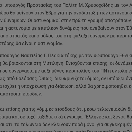
 ο υπουργός Προστασίας του Πολίτη Μ. Χρυσοχοΐδης με τον 
ώρο θα μείνουν στον Έβρο για την αναδιάταξη των αστυνομικ
ν δυνάμεων. Οι αστυνομικοί στην πρώτη γραμμή αποτρέπουν
αι η αστυνομία με επιπλέον δυνάμεις που ανεβαίνουν στον Έβ
αι ο στρατός και ο ρόλος του στη φύλαξη συνόρων με περιπο
τάρης θα είναι η αστυνομία».
 υπουργός Ναυτιλίας Γ. Πλακιωτάκης με τον υφυπουργό Εθνι
 θα βρίσκονται στη Μυτιλήνη. Ενισχύονται επίσης οι δυνάμε
ι σε συνεργασία με αυξημένες περιπολίες του ΠΝ η εντολή ε
είς από θαλάσσης. Όπως διευκρινίζεται όμως, αν υπάρξει ά
 ισχύει η υποχρέωση για διάσωση, αλλά θα χρησιμοποιηθεί κ
 αποτροπή εισόδων.
αι επίσης για τις νόμιμες εισόδους ότι μέσω τελωνειακών 
όμιμα και σε ισχύ ταξιδιωτικά έγγραφα, Έλληνες και ξένοι, θ
αι ότι τα τελωνεία δεν κλείνουν παρά μόνο για συγκεκριμέν