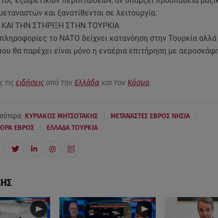
κτός εξαιρετικών περιπτώσεων, αν υπάρξει προσπάθεια μαζι
εταναστών και ξανατίθενται σε λειτουργία.
 ΚΑΙ ΤΗΝ ΣΤΗΡΙΞΗ ΣΤΗΝ ΤΟΥΡΚΙΑ
πληροφορίες το ΝΑΤΟ δείχνει κατανόηση στην Τουρκία αλλά
που θα παρέχει είναι μόνο η εναέρια επιτήρηση με αεροσκάφ
ς τις
ειδήσεις
από την
Ελλάδα
και τον
Κόσμο
.
|
|
σότερα:
ΚΥΡΙΑΚΟΣ ΜΗΤΣΟΤΑΚΗΣ
ΜΕΤΑΝΑΣΤΕΣ ΕΒΡΟΣ ΝΗΣΙΑ
|
ΝΟΡΑ ΕΒΡΟΣ
ΕΛΛΑΔΑ ΤΟΥΡΚΙΑ
ΣΗΣ