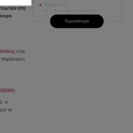
ργεια της
07.08.26 , 18:45
ατιωτών στη
Φωτιά στο Στεφάνι Κορίνθου:
σύνορα
.
Μήνυμα από το 112 -
Περισσότερα
Σηκώθηκαν εναέρια μέσα
07.08.26 , 18:34
Έξοδος Αυγούστου: Στο 100% η
σοτάκης
είχε
πληρότητα για Κυκλάδες
α παράνομες
07.08.26 , 17:44
Παιδικοί σταθμοί: Πότε βγαίνουν
τα προσωρινά αποτελέσματα
nistan»
07.08.26 , 17:13
Τροχαίο Σέρρες: «Έχασα τη
ό, ο
σύζυγο και το παιδί μου. Τα
ια τα
έχασα όλα»
07.08.26 , 16:03