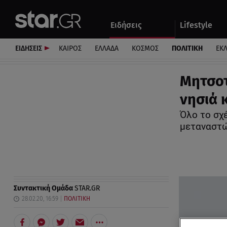
Αθλητικά
Quiz
Ειδήσεις
Lifestyle
Αυτοκίνητο
ΕΙΔΗΣΕΙΣ
ΚΑΙΡΟΣ
ΕΛΛΑΔΑ
ΚΟΣΜΟΣ
ΠΟΛΙΤΙΚΗ
ΕΚ
Μητσοτ
νησιά 
Όλο το σχ
μεταναστ
Συντακτική Ομάδα
STAR.GR
28.02.20, 16:59
ΠΟΛΙΤΙΚΗ