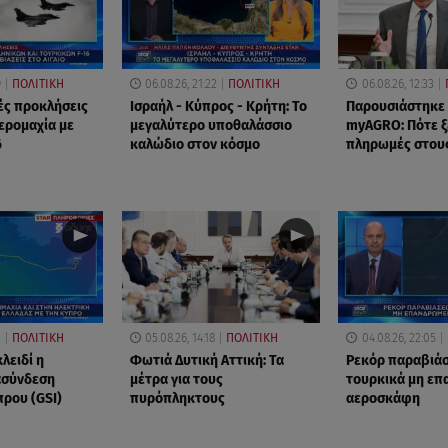
9
ΠΟΛΙΤΙΚΗ
06.08.26, 21:22
ΠΟΛΙΤΙΚΗ
06.08.26, 12:33
ές προκλήσεις
Ισραήλ - Κύπρος - Κρήτη: Το
Παρουσιάστηκε
Αερομαχία με
μεγαλύτερο υποθαλάσσιο
myAGRO: Πότε ξ
6
καλώδιο στον κόσμο
πληρωμές στου
1
ΠΟΛΙΤΙΚΗ
05.08.26, 14:18
ΠΟΛΙΤΙΚΗ
04.08.26, 22:05
κλειδί η
Φωτιά Δυτική Αττική: Τα
Ρεκόρ παραβιά
ασύνδεση
μέτρα για τους
τουρκικά μη ε
πρου (GSI)
πυρόπληκτους
αεροσκάφη