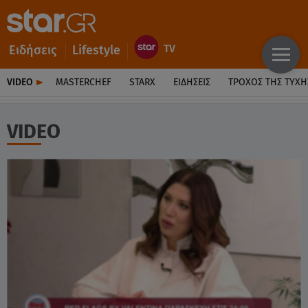
Ειδήσεις
Lifestyle
VIDEO
MASTERCHEF
STARX
ΕΙΔΉΣΕΙΣ
ΤΡΟΧΌΣ ΤΗΣ ΤΎΧΗ
VIDEO