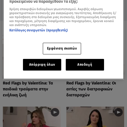
προκειμένου να παρασχεθούν τα εξής:
Χρήση επακριβών δεδομένων γεωεντοπισμού. Ακριβής σάρωση
χαρακτηριστικών συσκευής για αναγνώριση ταυτότητας. Αποθήκευση ή/
και πρόσβαση στα δεδομένα μιας συσκευής. Εξατομικευμένη διαφήμιση
και περιεχόμενο, μέτρηση διαφήμισης και περιεχομένου, έρευνα κοινού
και ανάπτυξη υπηρεσιών.
Κατάλογος συνεργατών (προμηθευτές)
ΟΛΑ ΤΑ ΒΙΝΤΕΟ
Εμφάνιση σκοπών
Απόρριψη όλων
Αποδοχή
Red Flags by Valentina: Τα
Red Flags by Valentina: Οι
παιδικά τραύματα στην
αιτίες των διατροφικών
ενήλικη ζωή
διαταραχών