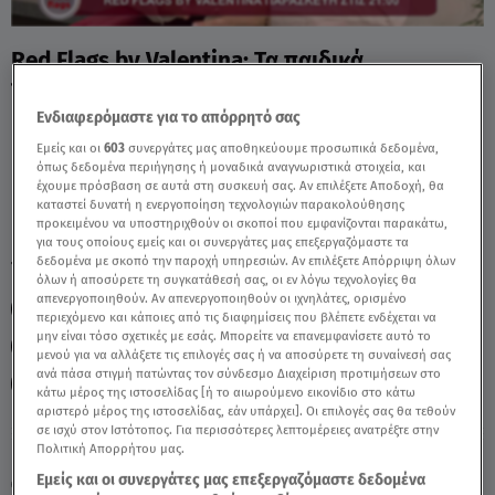
Red Flags by Valentina: Τα παιδικά
τραύματα στην ενήλικη ζωή - Video
Ενδιαφερόμαστε για το απόρρητό σας
Εμείς και οι
603
συνεργάτες μας αποθηκεύουμε προσωπικά δεδομένα,
όπως δεδομένα περιήγησης ή μοναδικά αναγνωριστικά στοιχεία, και
έχουμε πρόσβαση σε αυτά στη συσκευή σας. Αν επιλέξετε Αποδοχή, θα
καταστεί δυνατή η ενεργοποίηση τεχνολογιών παρακολούθησης
προκειμένου να υποστηριχθούν οι σκοποί που εμφανίζονται παρακάτω,
για τους οποίους εμείς και οι συνεργάτες μας επεξεργαζόμαστε τα
δεδομένα με σκοπό την παροχή υπηρεσιών. Αν επιλέξετε Απόρριψη όλων
TAGS:
RED FLAGS BY VALENTINA
RED FLAGS
RED FLAGS
όλων ή αποσύρετε τη συγκατάθεσή σας, οι εν λόγω τεχνολογίες θα
απενεργοποιηθούν. Αν απενεργοποιηθούν οι ιχνηλάτες, ορισμένο
REDFLAGS
ΒΑΛΕΝΤΙΝΑ ΚΑΡΑΓΕΩΡΓΙΟΥ
ΨΥΧΙΚΗ ΥΓΕΙΑ
περιεχόμενο και κάποιες από τις διαφημίσεις που βλέπετε ενδέχεται να
μην είναι τόσο σχετικές με εσάς. Μπορείτε να επανεμφανίσετε αυτό το
ΨΥΧΟΛΟΓΙΑ
ΓΟΝΕΙΣ
ΑΝΑΤΡΟΦΗ ΠΑΙΔΙΩΝ
μενού για να αλλάξετε τις επιλογές σας ή να αποσύρετε τη συναίνεσή σας
ανά πάσα στιγμή πατώντας τον σύνδεσμο Διαχείριση προτιμήσεων στο
ΠΑΙΔΙΚΑ ΤΡΑΥΜΑΤΑ
κάτω μέρος της ιστοσελίδας [ή το αιωρούμενο εικονίδιο στο κάτω
αριστερό μέρος της ιστοσελίδας, εάν υπάρχει]. Οι επιλογές σας θα τεθούν
σε ισχύ στον Ιστότοπος. Για περισσότερες λεπτομέρειες ανατρέξτε στην
Πολιτική Απορρήτου μας.
Κυριακή 9 Αυγούστου 2026
Εμείς και οι συνεργάτες μας επεξεργαζόμαστε δεδομένα
19.06.26, 21:00
ΣΧΕΣΕΙΣ