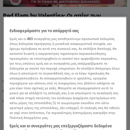
Red Flags by Valentina: Οι αιτίες των
διατροφικών διαταραχών - Video
Ενδιαφερόμαστε για το απόρρητό σας
Εμείς και οι
603
συνεργάτες μας αποθηκεύουμε προσωπικά δεδομένα,
όπως δεδομένα περιήγησης ή μοναδικά αναγνωριστικά στοιχεία, και
έχουμε πρόσβαση σε αυτά στη συσκευή σας. Αν επιλέξετε Αποδοχή, θα
καταστεί δυνατή η ενεργοποίηση τεχνολογιών παρακολούθησης
προκειμένου να υποστηριχθούν οι σκοποί που εμφανίζονται παρακάτω,
για τους οποίους εμείς και οι συνεργάτες μας επεξεργαζόμαστε τα
δεδομένα με σκοπό την παροχή υπηρεσιών. Αν επιλέξετε Απόρριψη όλων
TAGS:
RED FLAGS
ΒΑΛΕΝΤΙΝΑ ΚΑΡΑΓΕΩΡΓΙΟΥ
όλων ή αποσύρετε τη συγκατάθεσή σας, οι εν λόγω τεχνολογίες θα
απενεργοποιηθούν. Αν απενεργοποιηθούν οι ιχνηλάτες, ορισμένο
RED FLAGS BY VALENTINA
RED FLAGS
REDFLAGS
περιεχόμενο και κάποιες από τις διαφημίσεις που βλέπετε ενδέχεται να
μην είναι τόσο σχετικές με εσάς. Μπορείτε να επανεμφανίσετε αυτό το
ΨΥΧΙΚΗ ΥΓΕΙΑ
ΨΥΧΟΛΟΓΙΑ
ΔΙΑΤΡΟΦΙΚΕΣ ΔΙΑΤΑΡΑΧΕΣ
μενού για να αλλάξετε τις επιλογές σας ή να αποσύρετε τη συναίνεσή σας
ανά πάσα στιγμή πατώντας τον σύνδεσμο Διαχείριση προτιμήσεων στο
ΑΝΟΡΕΞΙΑ
ΒΟΥΛΙΜΙΑ
κάτω μέρος της ιστοσελίδας [ή το αιωρούμενο εικονίδιο στο κάτω
αριστερό μέρος της ιστοσελίδας, εάν υπάρχει]. Οι επιλογές σας θα τεθούν
σε ισχύ στον Ιστότοπος. Για περισσότερες λεπτομέρειες ανατρέξτε στην
Πολιτική Απορρήτου μας.
Παρασκευή 7 Αυγούστου 2026
Εμείς και οι συνεργάτες μας επεξεργαζόμαστε δεδομένα
13.06.26, 08:54
ΣΧΕΣΕΙΣ