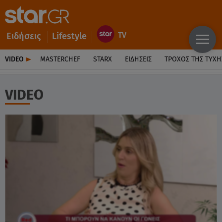
Ειδήσεις
Lifestyle
VIDEO
MASTERCHEF
STARX
ΕΙΔΉΣΕΙΣ
ΤΡΟΧΌΣ ΤΗΣ ΤΎΧΗ
VIDEO