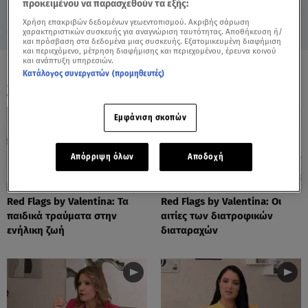
προκειμένου να παρασχεθούν τα εξής:
Χρήση επακριβών δεδομένων γεωεντοπισμού. Ακριβής σάρωση
χαρακτηριστικών συσκευής για αναγνώριση ταυτότητας. Αποθήκευση ή/
και πρόσβαση στα δεδομένα μιας συσκευής. Εξατομικευμένη διαφήμιση
και περιεχόμενο, μέτρηση διαφήμισης και περιεχομένου, έρευνα κοινού
και ανάπτυξη υπηρεσιών.
Κατάλογος συνεργατών (προμηθευτές)
ΟΛΑ ΤΑ ΒΙΝΤΕΟ
Εμφάνιση σκοπών
Απόρριψη όλων
Αποδοχή
Red Flags by Valentina: Τα
Red Flags by Valentina: Οι
παιδικά τραύματα στην
αιτίες των διατροφικών
ενήλικη ζωή
διαταραχών