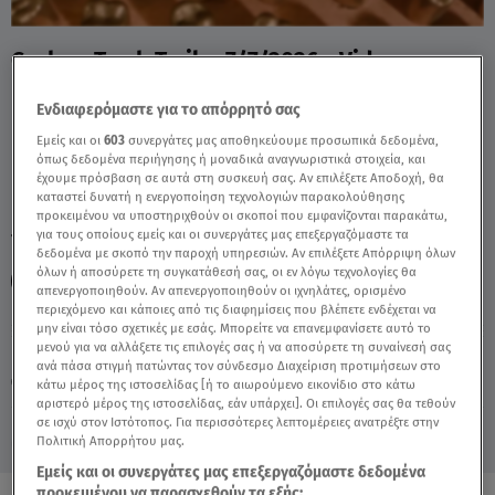
Cash or Trash Trailer 7/7/2026 - Video
Ενδιαφερόμαστε για το απόρρητό σας
Εμείς και οι
603
συνεργάτες μας αποθηκεύουμε προσωπικά δεδομένα,
όπως δεδομένα περιήγησης ή μοναδικά αναγνωριστικά στοιχεία, και
έχουμε πρόσβαση σε αυτά στη συσκευή σας. Αν επιλέξετε Αποδοχή, θα
καταστεί δυνατή η ενεργοποίηση τεχνολογιών παρακολούθησης
προκειμένου να υποστηριχθούν οι σκοποί που εμφανίζονται παρακάτω,
για τους οποίους εμείς και οι συνεργάτες μας επεξεργαζόμαστε τα
TAGS:
CASH OR TRASH
CASH OR TRASH
δεδομένα με σκοπό την παροχή υπηρεσιών. Αν επιλέξετε Απόρριψη όλων
όλων ή αποσύρετε τη συγκατάθεσή σας, οι εν λόγω τεχνολογίες θα
ΔΕΣΠΟΙΝΑ ΜΟΙΡΑΡΑΚΗ
ΘΑΝΟΣ ΛΟΥΔΟΣ
απενεργοποιηθούν. Αν απενεργοποιηθούν οι ιχνηλάτες, ορισμένο
περιεχόμενο και κάποιες από τις διαφημίσεις που βλέπετε ενδέχεται να
μην είναι τόσο σχετικές με εσάς. Μπορείτε να επανεμφανίσετε αυτό το
μενού για να αλλάξετε τις επιλογές σας ή να αποσύρετε τη συναίνεσή σας
Κυριακή 9 Αυγούστου 2026
ανά πάσα στιγμή πατώντας τον σύνδεσμο Διαχείριση προτιμήσεων στο
07.07.26, 16:00
MEDIA
κάτω μέρος της ιστοσελίδας [ή το αιωρούμενο εικονίδιο στο κάτω
αριστερό μέρος της ιστοσελίδας, εάν υπάρχει]. Οι επιλογές σας θα τεθούν
σε ισχύ στον Ιστότοπος. Για περισσότερες λεπτομέρειες ανατρέξτε στην
Πολιτική Απορρήτου μας.
Εμείς και οι συνεργάτες μας επεξεργαζόμαστε δεδομένα
προκειμένου να παρασχεθούν τα εξής: