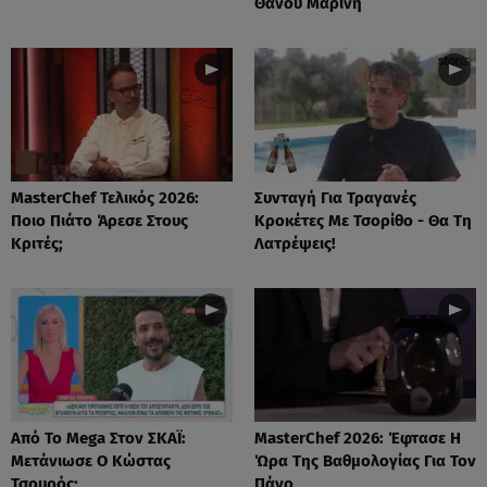
Θάνου Μαρίνη
MasterChef Τελικός 2026:
Συνταγή Για Τραγανές
Ποιο Πιάτο Άρεσε Στους
Κροκέτες Με Τσορίθο - Θα Τη
Κριτές;
Λατρέψεις!
Από Το Mega Στον ΣΚΑΪ:
MasterChef 2026: Έφτασε Η
Μετάνιωσε Ο Κώστας
Ώρα Της Βαθμολογίας Για Τον
Τσουρός;
Πάνο