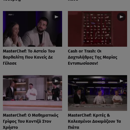
MasterChef: Το Αστείο Του
Cash or Trash: Οι
Βαρθαλίτη Που Κανείς Δε
Δαχτυλήθρες Της Μαρίας
Γέλασε
Εντυπωσίασαν!
MasterChef: Ο Μαθηματικός
MasterChef: Κριτές &
Γρίφος Του Κοντιζά Στον
Καλεσμένοι Δοκιμάζουν Τα
Χρήστο
Πιάτα