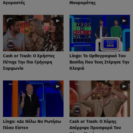
Αγοραστές
Μαυρομάτης
Cash or Trash: Ο Χρήστος
Lingo: Το Oρθογραφικό Tου
Πέτυχε Την Πιο Γρήγορη
Βασίλη Που Τους Στέρησε Την
Συμφωνία
Κλεψιά
Lingo: «Δε Θέλω Να Ρωτήσω
Cash or Trash: Ο Χάρης
Πόσο Είστε»
Απέρριψε Προσφορά Του