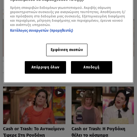
Χρήση επακριβών δεδομένων γεωεντοπισμού. Ακριβής σάρωση
ΟΛΑ ΤΑ ΒΙΝΤΕΟ
χαρακτηριστικών συσκευής για αναγνώριση ταυτότητας. Αποθήκευση ή/
και πρόσβαση στα δεδομένα μιας συσκευής. Εξατομικευμένη διαφήμιση
και περιεχόμενο, μέτρηση διαφήμισης και περιεχομένου, έρευνα κοινού
και ανάπτυξη υπηρεσιών.
Κατάλογος συνεργατών (προμηθευτές)
Εμφάνιση σκοπών
Cash or Trash: Η Μάρω
Cash or Trash: Το Αντικείμενο
Κοντού Δημοπράτησε Πίνακά
Που Ενθουσίασε Τη Χιωτίνη
Απόρριψη όλων
Αποδοχή
Της!
Cash or Trash: Το Αντικείμενο
Cash or Trash: Η Ρογδάκη
Έφερε Στη Ρογδάκη
θέλει το κόσμημα