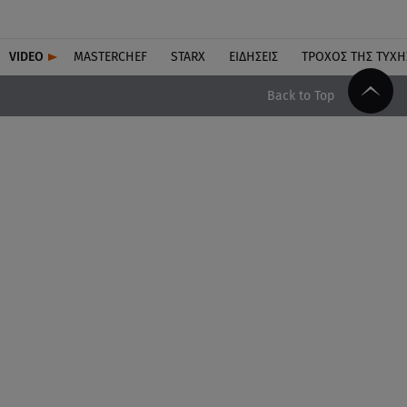
VIDEO
MASTERCHEF
STARX
ΕΙΔΉΣΕΙΣ
ΤΡΟΧΌΣ ΤΗΣ ΤΎΧΗ
Back to Top