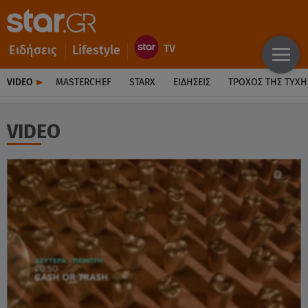
Ειδήσεις
Lifestyle
VIDEO
MASTERCHEF
STARX
ΕΙΔΉΣΕΙΣ
ΤΡΟΧΌΣ ΤΗΣ ΤΎΧΗ
VIDEO