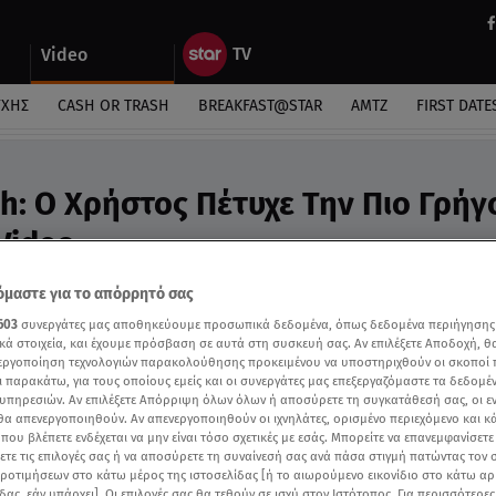
Video
ΎΧΗΣ
CASH OR TRASH
BREAKFAST@STAR
ΑΜΤΖ
FIRST DATE
sh: Ο Χρήστος Πέτυχε Την Πιο Γρή
Video
ε χωρίς δεύτερη σκέψη την προσφορά τους
μαστε για το απόρρητό σας
603
συνεργάτες μας αποθηκεύουμε προσωπικά δεδομένα, όπως δεδομένα περιήγησης
κά στοιχεία, και έχουμε πρόσβαση σε αυτά στη συσκευή σας. Αν επιλέξετε Αποδοχή, θ
νεργοποίηση τεχνολογιών παρακολούθησης προκειμένου να υποστηριχθούν οι σκοποί
ι παρακάτω, για τους οποίους εμείς και οι συνεργάτες μας επεξεργαζόμαστε τα δεδομέ
υπηρεσιών. Αν επιλέξετε Απόρριψη όλων όλων ή αποσύρετε τη συγκατάθεσή σας, οι ε
 θα απενεργοποιηθούν. Αν απενεργοποιηθούν οι ιχνηλάτες, ορισμένο περιεχόμενο και κά
 που βλέπετε ενδέχεται να μην είναι τόσο σχετικές με εσάς. Μπορείτε να επανεμφανίσετ
ξετε τις επιλογές σας ή να αποσύρετε τη συναίνεσή σας ανά πάσα στιγμή πατώντας τον
προτιμήσεων στο κάτω μέρος της ιστοσελίδας [ή το αιωρούμενο εικονίδιο στο κάτω α
δας, εάν υπάρχει]. Οι επιλογές σας θα τεθούν σε ισχύ στον Ιστότοπος. Για περισσότερε