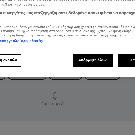
την Πολιτική Απορρήτου μας.
 οι συνεργάτες μας επεξεργαζόμαστε δεδομένα προκειμένου να παρασχ
ριβών δεδομένων γεωεντοπισμού. Ακριβής σάρωση χαρακτηριστικών συσκευής για αν
 Αποθήκευση ή/και πρόσβαση στα δεδομένα μιας συσκευής. Εξατομικευμένη διαφήμι
, μέτρηση διαφήμισης και περιεχομένου, έρευνα κοινού και ανάπτυξη υπηρεσιών.
συνεργατών (προμηθευτές)
η σκοπών
Απόρριψη όλων
Απ
ΗΣ
ΕΡΜΑ ΣΤΥΛΙΑΝΙΔΗ
ΝΑΝΤΙΑ ΜΠΕΛΕ
CASH OR TRASH
Περισσότερα Video