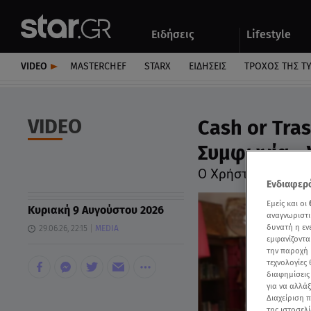
Αθλητικά
Quiz
Ειδήσεις
Lifestyle
Αυτοκίνητο
VIDEO
MASTERCHEF
STARX
ΕΙΔΉΣΕΙΣ
ΤΡΟΧΌΣ ΤΗΣ Τ
VIDEO
Cash or Tra
Συμφωνία - 
Ο Χρήστος δέχτηκ
Ενδιαφερό
Εμείς και οι
Κυριακή 9 Αυγούστου 2026
αναγνωριστι
δυνατή η ε
29.06.26, 22:15
MEDIA
εμφανίζοντα
την παροχή 
τεχνολογίες
διαφημίσεις
για να αλλά
Διαχείριση 
της ιστοσελί