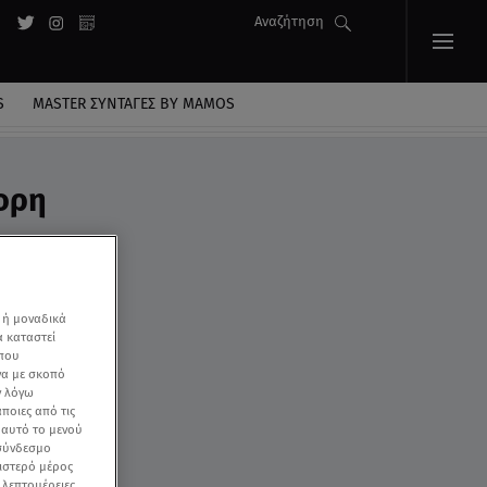
Αναζήτηση
S
MASTER ΣΥΝΤΑΓΈΣ BY MAMOS
γορη
 ή μοναδικά
α καταστεί
 που
να με σκοπό
ν λόγω
ποιες από τις
ε αυτό το μενού
 σύνδεσμο
ριστερό μέρος
ς λεπτομέρειες