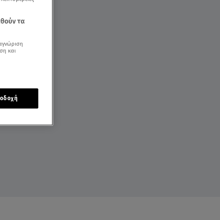
εθούν τα
αγνώριση
ση και
οδοχή