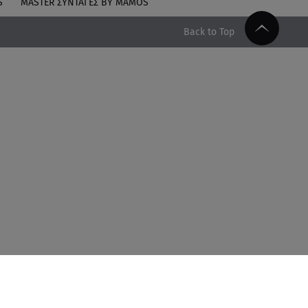
S
MASTER ΣΥΝΤΑΓΈΣ BY MAMOS
Back to Top