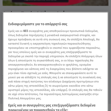
Cash or Trash: Ο Χάρης Απέρριψε
Προσφορά Του Θάνου Μαρίνη - Video
Ενδιαφερόμαστε για το απόρρητό σας
Εμείς και οι
603
συνεργάτες μας αποθηκεύουμε προσωπικά δεδομένα,
όπως δεδομένα περιήγησης ή μοναδικά αναγνωριστικά στοιχεία, και
έχουμε πρόσβαση σε αυτά στη συσκευή σας. Αν επιλέξετε Αποδοχή, θα
καταστεί δυνατή η ενεργοποίηση τεχνολογιών παρακολούθησης
προκειμένου να υποστηριχθούν οι σκοποί που εμφανίζονται παρακάτω,
για τους οποίους εμείς και οι συνεργάτες μας επεξεργαζόμαστε τα
δεδομένα με σκοπό την παροχή υπηρεσιών. Αν επιλέξετε Απόρριψη όλων
TAGS:
CASH OR TRASH
ΘΑΝΟΣ ΜΑΡΙΝΗΣ
όλων ή αποσύρετε τη συγκατάθεσή σας, οι εν λόγω τεχνολογίες θα
απενεργοποιηθούν. Αν απενεργοποιηθούν οι ιχνηλάτες, ορισμένο
περιεχόμενο και κάποιες από τις διαφημίσεις που βλέπετε ενδέχεται να
μην είναι τόσο σχετικές με εσάς. Μπορείτε να επανεμφανίσετε αυτό το
Σάββατο 8 Αυγούστου 2026
μενού για να αλλάξετε τις επιλογές σας ή να αποσύρετε τη συναίνεσή σας
ανά πάσα στιγμή πατώντας τον σύνδεσμο Διαχείριση προτιμήσεων στο
26.06.26, 18:15
MEDIA
κάτω μέρος της ιστοσελίδας [ή το αιωρούμενο εικονίδιο στο κάτω
αριστερό μέρος της ιστοσελίδας, εάν υπάρχει]. Οι επιλογές σας θα τεθούν
σε ισχύ στον Ιστότοπος. Για περισσότερες λεπτομέρειες ανατρέξτε στην
Πολιτική Απορρήτου μας.
Εμείς και οι συνεργάτες μας επεξεργαζόμαστε δεδομένα
προκειμένου να παρασχεθούν τα εξής: