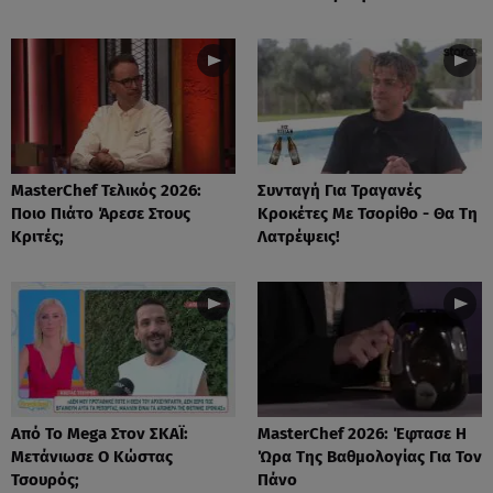
MasterChef Τελικός 2026:
Συνταγή Για Τραγανές
Ποιο Πιάτο Άρεσε Στους
Κροκέτες Με Τσορίθο - Θα Τη
Κριτές;
Λατρέψεις!
Από Το Mega Στον ΣΚΑΪ:
MasterChef 2026: Έφτασε Η
Μετάνιωσε Ο Κώστας
Ώρα Της Βαθμολογίας Για Τον
Τσουρός;
Πάνο