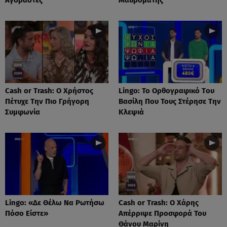
Cash or Trash: Ο Χρήστος
Lingo: Το Oρθογραφικό Tου
Πέτυχε Την Πιο Γρήγορη
Βασίλη Που Τους Στέρησε Την
Συμφωνία
Κλεψιά
Lingo: «Δε Θέλω Να Ρωτήσω
Cash or Trash: Ο Χάρης
Πόσο Είστε»
Απέρριψε Προσφορά Του
Θάνου Μαρίνη