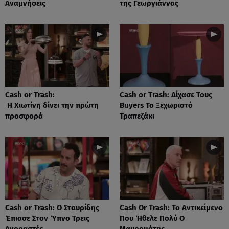
Αναμνήσεις
της Γεωργιάννας
Cash or Trash:
Cash or Trash: Δίχασε Τους
Η Χιωτίνη δίνει την πρώτη
Buyers Το Ξεχωριστό
προσφορά
Τραπεζάκι
Cash or Trash: Ο Σταυρίδης
Cash Or Trash: Το Αντικείμενο
Έπιασε Στον Ύπνο Τρεις
Που Ήθελε Πολύ Ο
Αγοραστές
Μαυρομάτης