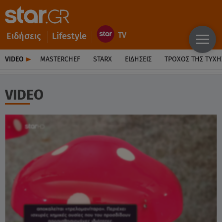
Ειδήσεις
Lifestyle
VIDEO
MASTERCHEF
STARX
ΕΙΔΉΣΕΙΣ
ΤΡΟΧΌΣ ΤΗΣ ΤΎΧΗ
VIDEO