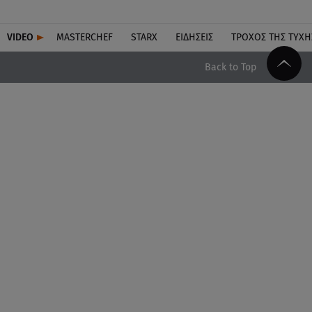
VIDEO
MASTERCHEF
STARX
ΕΙΔΉΣΕΙΣ
ΤΡΟΧΌΣ ΤΗΣ ΤΎΧΗ
Back to Top