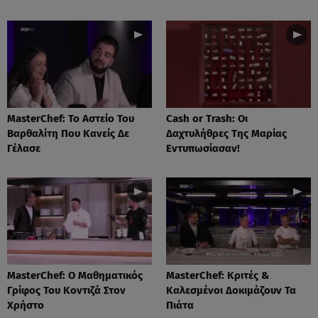
MasterChef: Το Αστείο Του
Cash or Trash: Οι
Βαρθαλίτη Που Κανείς Δε
Δαχτυλήθρες Της Μαρίας
Γέλασε
Εντυπωσίασαν!
MasterChef: Ο Μαθηματικός
MasterChef: Κριτές &
Γρίφος Του Κοντιζά Στον
Καλεσμένοι Δοκιμάζουν Τα
Χρήστο
Πιάτα