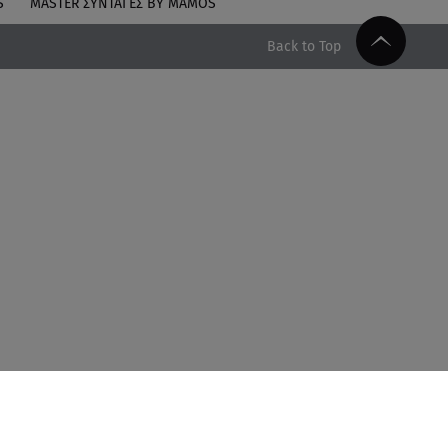
S
MASTER ΣΥΝΤΑΓΈΣ BY MAMOS
Back to Top