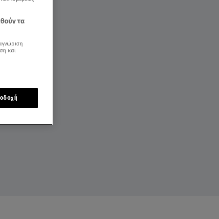
εθούν τα
αγνώριση
ση και
οδοχή