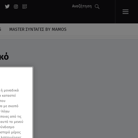
Αναζήτηση
S
MASTER ΣΥΝΤΑΓΈΣ BY MAMOS
ικό
 ή μοναδικά
α καταστεί
 που
να με σκοπό
ν λόγω
ποιες από τις
ε αυτό το μενού
 σύνδεσμο
ριστερό μέρος
ς λεπτομέρειες