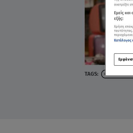
ανατρέξτε σ
Εμείς και
εξής:
Χρήση επακ
ταυτότητας.
περιεχόμενο
Κατάλογος 
Εμφάνισ
TAGS:
CASH OR TRAS