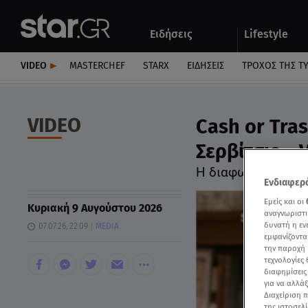
Αθλητικά
Quiz
Ειδήσεις
Lifestyle
Αυτοκίνητο
VIDEO
MASTERCHEF
STARX
ΕΙΔΉΣΕΙΣ
ΤΡΟΧΌΣ ΤΗΣ Τ
VIDEO
Cash or Tra
Σερβίτσιο - 
Η διαφωνία του Θά
Ενδιαφερό
Εμείς και οι
Κυριακή 9 Αυγούστου 2026
αναγνωριστι
δυνατή η ε
07.07.26, 22:09
MEDIA
εμφανίζοντα
την παροχή 
τεχνολογίες
διαφημίσεις
για να αλλά
Διαχείριση 
της ιστοσελί