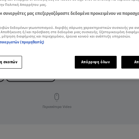
την Πολιτική Απορρήτου μας.
 οι συνεργάτες μας επεξεργαζόμαστε δεδομένα προκειμένου να παρασχ
ριβών δεδομένων γεωεντοπισμού. Ακριβής σάρωση χαρακτηριστικών συσκευής για αν
 Αποθήκευση ή/και πρόσβαση στα δεδομένα μιας συσκευής. Εξατομικευμένη διαφήμι
, μέτρηση διαφήμισης και περιεχομένου, έρευνα κοινού και ανάπτυξη υπηρεσιών.
συνεργατών (προμηθευτές)
η σκοπών
Απόρριψη όλων
Απ
H
ΔΕΣΠΟΙΝΑ ΜΟΙΡΑΡΑΚΗ
Περισσότερα Video