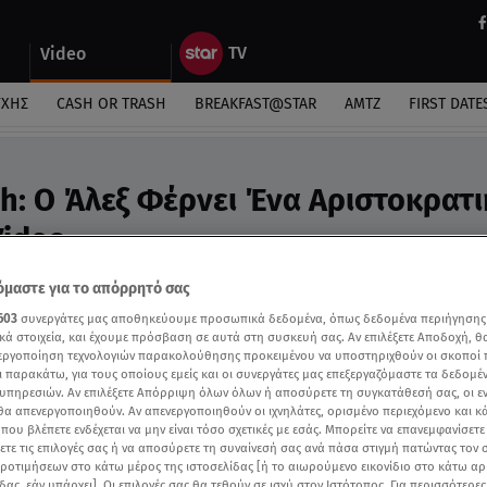
Video
ΎΧΗΣ
CASH OR TRASH
BREAKFAST@STAR
ΑΜΤΖ
FIRST DATE
sh: Ο Άλεξ Φέρνει Ένα Αριστοκρατ
Video
νου Λούδου με τον Άλεξ
μαστε για το απόρρητό σας
603
συνεργάτες μας αποθηκεύουμε προσωπικά δεδομένα, όπως δεδομένα περιήγησης
κά στοιχεία, και έχουμε πρόσβαση σε αυτά στη συσκευή σας. Αν επιλέξετε Αποδοχή, θ
νεργοποίηση τεχνολογιών παρακολούθησης προκειμένου να υποστηριχθούν οι σκοποί
ι παρακάτω, για τους οποίους εμείς και οι συνεργάτες μας επεξεργαζόμαστε τα δεδομέ
υπηρεσιών. Αν επιλέξετε Απόρριψη όλων όλων ή αποσύρετε τη συγκατάθεσή σας, οι ε
 θα απενεργοποιηθούν. Αν απενεργοποιηθούν οι ιχνηλάτες, ορισμένο περιεχόμενο και κά
 που βλέπετε ενδέχεται να μην είναι τόσο σχετικές με εσάς. Μπορείτε να επανεμφανίσετ
ξετε τις επιλογές σας ή να αποσύρετε τη συναίνεσή σας ανά πάσα στιγμή πατώντας τον
προτιμήσεων στο κάτω μέρος της ιστοσελίδας [ή το αιωρούμενο εικονίδιο στο κάτω α
δας, εάν υπάρχει]. Οι επιλογές σας θα τεθούν σε ισχύ στον Ιστότοπος. Για περισσότερε