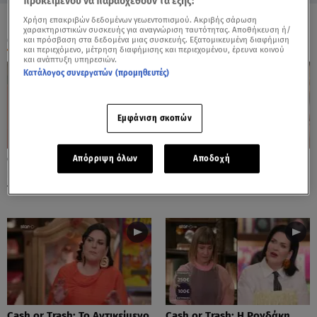
προκειμένου να παρασχεθούν τα εξής:
Χρήση επακριβών δεδομένων γεωεντοπισμού. Ακριβής σάρωση
χαρακτηριστικών συσκευής για αναγνώριση ταυτότητας. Αποθήκευση ή/
ΟΛΑ ΤΑ ΒΙΝΤΕΟ
και πρόσβαση στα δεδομένα μιας συσκευής. Εξατομικευμένη διαφήμιση
και περιεχόμενο, μέτρηση διαφήμισης και περιεχομένου, έρευνα κοινού
και ανάπτυξη υπηρεσιών.
Κατάλογος συνεργατών (προμηθευτές)
Εμφάνιση σκοπών
Cash or Trash: Η Μάρω
Cash or Trash: Το Αντικείμενο
Απόρριψη όλων
Αποδοχή
Κοντού Δημοπράτησε Πίνακά
Που Ενθουσίασε Τη Χιωτίνη
Της!
Cash or Trash: Το Αντικείμενο
Cash or Trash: Η Ρογδάκη