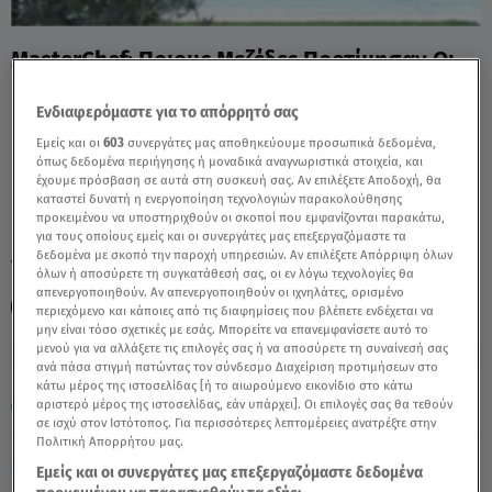
MasterChef: Ποιους Μεζέδες Προτίμησαν Οι
Κριτές; - Video
Ενδιαφερόμαστε για το απόρρητό σας
Εμείς και οι
603
συνεργάτες μας αποθηκεύουμε προσωπικά δεδομένα,
όπως δεδομένα περιήγησης ή μοναδικά αναγνωριστικά στοιχεία, και
έχουμε πρόσβαση σε αυτά στη συσκευή σας. Αν επιλέξετε Αποδοχή, θα
καταστεί δυνατή η ενεργοποίηση τεχνολογιών παρακολούθησης
προκειμένου να υποστηριχθούν οι σκοποί που εμφανίζονται παρακάτω,
για τους οποίους εμείς και οι συνεργάτες μας επεξεργαζόμαστε τα
δεδομένα με σκοπό την παροχή υπηρεσιών. Αν επιλέξετε Απόρριψη όλων
TAGS:
MASTERCHEF
ΣΩΤΗΡΗΣ ΚΟΝΤΙΖΑΣ
όλων ή αποσύρετε τη συγκατάθεσή σας, οι εν λόγω τεχνολογίες θα
απενεργοποιηθούν. Αν απενεργοποιηθούν οι ιχνηλάτες, ορισμένο
ΠΑΝΟΣ ΙΩΑΝΝΙΔΗΣ
MASTERCHEF 10
περιεχόμενο και κάποιες από τις διαφημίσεις που βλέπετε ενδέχεται να
μην είναι τόσο σχετικές με εσάς. Μπορείτε να επανεμφανίσετε αυτό το
μενού για να αλλάξετε τις επιλογές σας ή να αποσύρετε τη συναίνεσή σας
ανά πάσα στιγμή πατώντας τον σύνδεσμο Διαχείριση προτιμήσεων στο
Κυριακή 9 Αυγούστου 2026
κάτω μέρος της ιστοσελίδας [ή το αιωρούμενο εικονίδιο στο κάτω
αριστερό μέρος της ιστοσελίδας, εάν υπάρχει]. Οι επιλογές σας θα τεθούν
15.06.26, 23:50
MEDIA
σε ισχύ στον Ιστότοπος. Για περισσότερες λεπτομέρειες ανατρέξτε στην
Πολιτική Απορρήτου μας.
Εμείς και οι συνεργάτες μας επεξεργαζόμαστε δεδομένα