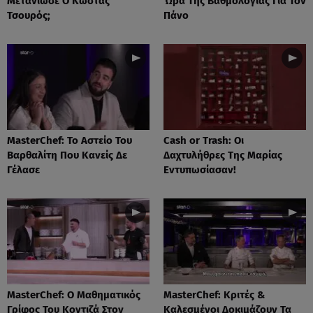
Μετάνιωσε Ο Κώστας
Ώρα Της Βαθμολογίας Για Τον
Τσουρός;
Πάνο
MasterChef: Το Αστείο Του
Cash or Trash: Οι
Βαρθαλίτη Που Κανείς Δε
Δαχτυλήθρες Της Μαρίας
Γέλασε
Εντυπωσίασαν!
MasterChef: Ο Μαθηματικός
MasterChef: Κριτές &
Γρίφος Του Κοντιζά Στον
Καλεσμένοι Δοκιμάζουν Τα