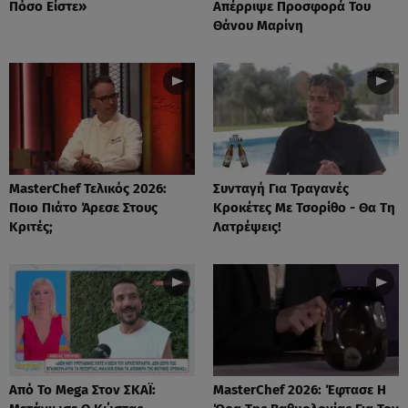
Πόσο Είστε»
Απέρριψε Προσφορά Του
Θάνου Μαρίνη
MasterChef Τελικός 2026:
Συνταγή Για Τραγανές
Ποιο Πιάτο Άρεσε Στους
Κροκέτες Με Τσορίθο - Θα Τη
Κριτές;
Λατρέψεις!
Από Το Mega Στον ΣΚΑΪ:
MasterChef 2026: Έφτασε Η