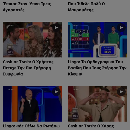
Έπιασε Στον Ύπνο Τρεις
Που Ήθελε Πολύ Ο
Αγοραστές
Μαυρομάτης
Cash or Trash: Ο Χρήστος
Lingo: Το Oρθογραφικό Tου
Πέτυχε Την Πιο Γρήγορη
Βασίλη Που Τους Στέρησε Την
Συμφωνία
Κλεψιά
Lingo: «Δε Θέλω Να Ρωτήσω
Cash or Trash: Ο Χάρης