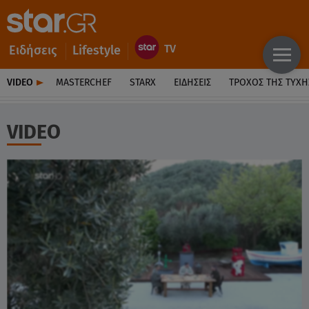
Ειδήσεις
Lifestyle
VIDEO
MASTERCHEF
STARX
ΕΙΔΉΣΕΙΣ
ΤΡΟΧΌΣ ΤΗΣ ΤΎΧΗ
VIDEO