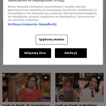
προκειμένου να παρασχεθούν τα εξής:
Χρήση επακριβών δεδομένων γεωεντοπισμού. Ακριβής σάρωση
χαρακτηριστικών συσκευής για αναγνώριση ταυτότητας. Αποθήκευση ή/
ΟΛΑ ΤΑ ΒΙΝΤΕΟ
και πρόσβαση στα δεδομένα μιας συσκευής. Εξατομικευμένη διαφήμιση
και περιεχόμενο, μέτρηση διαφήμισης και περιεχομένου, έρευνα κοινού
και ανάπτυξη υπηρεσιών.
Κατάλογος συνεργατών (προμηθευτές)
Εμφάνιση σκοπών
Cash or Trash: Η Μάρω
Cash or Trash: Το Αντικείμενο
Απόρριψη όλων
Αποδοχή
Κοντού Δημοπράτησε Πίνακά
Που Ενθουσίασε Τη Χιωτίνη
Της!
Cash or Trash: Το Αντικείμενο
Cash or Trash: Η Ρογδάκη