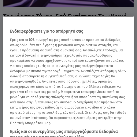
Τροχός της Τύχης: Εσύ Εντόπισες Το «Κοινό
Συνθετικό»; - Video
Ενδιαφερόμαστε για το απόρρητό σας
Εμείς και οι
603
συνεργάτες μας αποθηκεύουμε προσωπικά δεδομένα,
όπως δεδομένα περιήγησης ή μοναδικά αναγνωριστικά στοιχεία, και
έχουμε πρόσβαση σε αυτά στη συσκευή σας. Αν επιλέξετε Αποδοχή, θα
καταστεί δυνατή η ενεργοποίηση τεχνολογιών παρακολούθησης
προκειμένου να υποστηριχθούν οι σκοποί που εμφανίζονται παρακάτω,
για τους οποίους εμείς και οι συνεργάτες μας επεξεργαζόμαστε τα
δεδομένα με σκοπό την παροχή υπηρεσιών. Αν επιλέξετε Απόρριψη όλων
TAGS:
ΤΡΟΧΟΣ ΤΗΣ ΤΥΧΗΣ
ΠΕΤΡΟΣ ΠΟΛΥΧΡΟΝΙΔΗΣ
όλων ή αποσύρετε τη συγκατάθεσή σας, οι εν λόγω τεχνολογίες θα
απενεργοποιηθούν. Αν απενεργοποιηθούν οι ιχνηλάτες, ορισμένο
ΓΡΙΦΟΣ
ΝΑΤΑΣΑ ΚΟΥΒΕΛΑ
περιεχόμενο και κάποιες από τις διαφημίσεις που βλέπετε ενδέχεται να
μην είναι τόσο σχετικές με εσάς. Μπορείτε να επανεμφανίσετε αυτό το
μενού για να αλλάξετε τις επιλογές σας ή να αποσύρετε τη συναίνεσή σας
ανά πάσα στιγμή πατώντας τον σύνδεσμο Διαχείριση προτιμήσεων στο
Δευτέρα 10 Αυγούστου 2026
κάτω μέρος της ιστοσελίδας [ή το αιωρούμενο εικονίδιο στο κάτω
αριστερό μέρος της ιστοσελίδας, εάν υπάρχει]. Οι επιλογές σας θα τεθούν
12.06.26, 19:43
MEDIA
σε ισχύ στον Ιστότοπος. Για περισσότερες λεπτομέρειες ανατρέξτε στην
Πολιτική Απορρήτου μας.
Εμείς και οι συνεργάτες μας επεξεργαζόμαστε δεδομένα