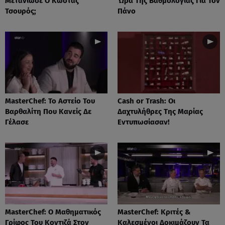
Μετάνιωσε Ο Κώστας
Ώρα Της Βαθμολογίας Για Τον
Τσουρός;
Πάνο
MasterChef: Το Αστείο Του
Cash or Trash: Οι
Βαρθαλίτη Που Κανείς Δε
Δαχτυλήθρες Της Μαρίας
Γέλασε
Εντυπωσίασαν!
MasterChef: Ο Μαθηματικός
MasterChef: Κριτές &
Γρίφος Του Κοντιζά Στον
Καλεσμένοι Δοκιμάζουν Τα