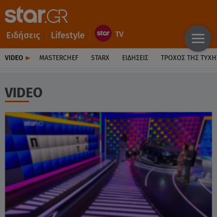
Ειδήσεις
Lifestyle
VIDEO
MASTERCHEF
STARX
ΕΙΔΉΣΕΙΣ
ΤΡΟΧΌΣ ΤΗΣ ΤΎΧΗ
VIDEO