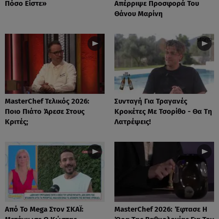
Πόσο Είστε»
Απέρριψε Προσφορά Του
Θάνου Μαρίνη
MasterChef Τελικός 2026:
Συνταγή Για Τραγανές
Ποιο Πιάτο Άρεσε Στους
Κροκέτες Με Τσορίθο - Θα Τη
Κριτές;
Λατρέψεις!
Από Το Mega Στον ΣΚΑΪ:
MasterChef 2026: Έφτασε Η