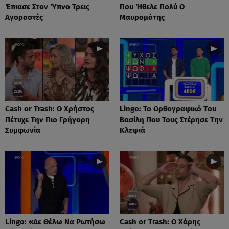
Έπιασε Στον Ύπνο Τρεις
Που Ήθελε Πολύ Ο
Αγοραστές
Μαυρομάτης
Cash or Trash: Ο Χρήστος
Lingo: Το Oρθογραφικό Tου
Πέτυχε Την Πιο Γρήγορη
Βασίλη Που Τους Στέρησε Την
Συμφωνία
Κλεψιά
Lingo: «Δε Θέλω Να Ρωτήσω
Cash or Trash: Ο Χάρης