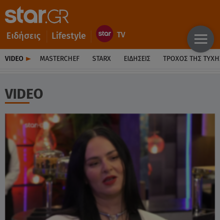
Ειδήσεις
Lifestyle
VIDEO
MASTERCHEF
STARX
ΕΙΔΉΣΕΙΣ
ΤΡΟΧΌΣ ΤΗΣ ΤΎΧΗ
VIDEO