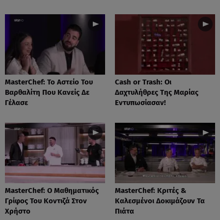
MasterChef: Το Αστείο Του
Cash or Trash: Οι
Βαρθαλίτη Που Κανείς Δε
Δαχτυλήθρες Της Μαρίας
Γέλασε
Εντυπωσίασαν!
MasterChef: Ο Μαθηματικός
MasterChef: Κριτές &
Γρίφος Του Κοντιζά Στον
Καλεσμένοι Δοκιμάζουν Τα
Χρήστο
Πιάτα