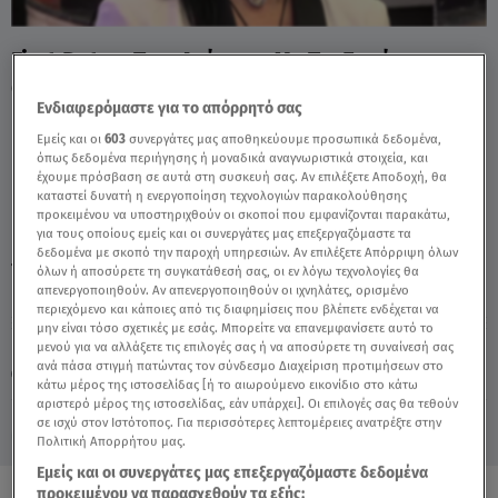
First Dates: Το... Ατύχημα Με Τις Επτά
Ολλανδέζες! - Video
Ενδιαφερόμαστε για το απόρρητό σας
Εμείς και οι
603
συνεργάτες μας αποθηκεύουμε προσωπικά δεδομένα,
όπως δεδομένα περιήγησης ή μοναδικά αναγνωριστικά στοιχεία, και
έχουμε πρόσβαση σε αυτά στη συσκευή σας. Αν επιλέξετε Αποδοχή, θα
καταστεί δυνατή η ενεργοποίηση τεχνολογιών παρακολούθησης
προκειμένου να υποστηριχθούν οι σκοποί που εμφανίζονται παρακάτω,
για τους οποίους εμείς και οι συνεργάτες μας επεξεργαζόμαστε τα
δεδομένα με σκοπό την παροχή υπηρεσιών. Αν επιλέξετε Απόρριψη όλων
TAGS:
FIRST DATES
FIRST DATES ΚΩΝΣΤΑΝΤΙΝΟΣ
όλων ή αποσύρετε τη συγκατάθεσή σας, οι εν λόγω τεχνολογίες θα
απενεργοποιηθούν. Αν απενεργοποιηθούν οι ιχνηλάτες, ορισμένο
περιεχόμενο και κάποιες από τις διαφημίσεις που βλέπετε ενδέχεται να
μην είναι τόσο σχετικές με εσάς. Μπορείτε να επανεμφανίσετε αυτό το
Κυριακή 9 Αυγούστου 2026
μενού για να αλλάξετε τις επιλογές σας ή να αποσύρετε τη συναίνεσή σας
ανά πάσα στιγμή πατώντας τον σύνδεσμο Διαχείριση προτιμήσεων στο
29.05.25, 21:28
MEDIA
κάτω μέρος της ιστοσελίδας [ή το αιωρούμενο εικονίδιο στο κάτω
αριστερό μέρος της ιστοσελίδας, εάν υπάρχει]. Οι επιλογές σας θα τεθούν
σε ισχύ στον Ιστότοπος. Για περισσότερες λεπτομέρειες ανατρέξτε στην
Πολιτική Απορρήτου μας.
Εμείς και οι συνεργάτες μας επεξεργαζόμαστε δεδομένα
προκειμένου να παρασχεθούν τα εξής: