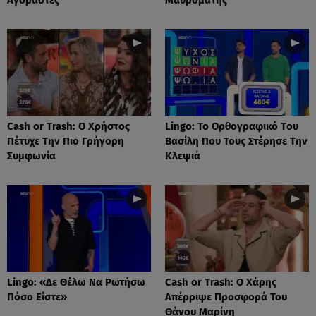
Cash or Trash: Ο Χρήστος
Lingo: Το Oρθογραφικό Tου
Πέτυχε Την Πιο Γρήγορη
Βασίλη Που Τους Στέρησε Την
Συμφωνία
Κλεψιά
Lingo: «Δε Θέλω Να Ρωτήσω
Cash or Trash: Ο Χάρης
Πόσο Είστε»
Απέρριψε Προσφορά Του
Θάνου Μαρίνη