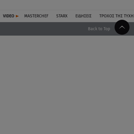
VIDEO
MASTERCHEF
STARX
ΕΙΔΉΣΕΙΣ
ΤΡΟΧΌΣ ΤΗΣ ΤΎΧΗ
Back to Top