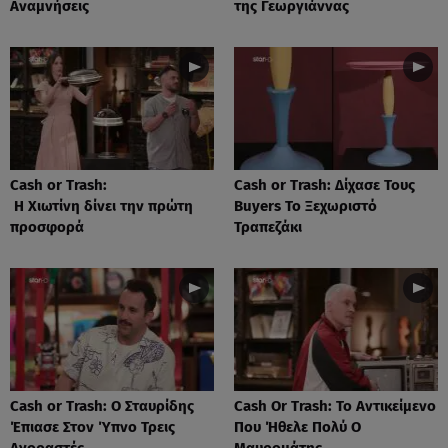
Αναμνήσεις
της Γεωργιάννας
Cash or Trash:
Cash or Trash: Δίχασε Τους
Η Χιωτίνη δίνει την πρώτη
Buyers Το Ξεχωριστό
προσφορά
Τραπεζάκι
Cash or Trash: Ο Σταυρίδης
Cash Or Trash: Το Αντικείμενο
Έπιασε Στον Ύπνο Τρεις
Που Ήθελε Πολύ Ο
Αγοραστές
Μαυρομάτης