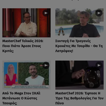
MasterChef Τελικός 2026:
Συνταγή Για Τραγανές
Ποιο Πιάτο Άρεσε Στους
Κροκέτες Με Τσορίθο - Θα Τη
Κριτές;
Λατρέψεις!
Από Το Mega Στον ΣΚΑΪ:
MasterChef 2026: Έφτασε Η
Μετάνιωσε Ο Κώστας
Ώρα Της Βαθμολογίας Για Τον
Τσουρός;
Πάνο