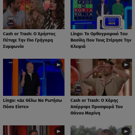
Cash or Trash: Ο Χρήστος
Lingo: Το Oρθογραφικό Tου
Πέτυχε Την Πιο Γρήγορη
Βασίλη Που Τους Στέρησε Την
Συμφωνία
Κλεψιά
Lingo: «Δε Θέλω Να Ρωτήσω
Cash or Trash: Ο Χάρης
Πόσο Είστε»
Απέρριψε Προσφορά Του
Θάνου Μαρίνη