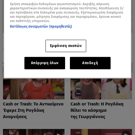
Χρήση επακριβών δεδομένων γεωεντοπισμού. Ακριβής σάρωση
χαρακτηριστικών συσκευής για αναγνώριση ταυτότητας. Αποθήκευση ή/
και πρόσβαση στα δεδομένα μιας συσκευής. Εξατομικευμένη διαφήμιση
και περιεχόμενο, μέτρηση διαφήμισης και περιεχομένου, έρευνα κοινού
και ανάπτυξη υπηρεσιών.
Κατάλογος συνεργατών (προμηθευτές)
Cash or Trash: Η Μάρω
Cash or Trash: Το Αντικείμενο
Κοντού Δημοπράτησε Πίνακά
Που Ενθουσίασε Τη Χιωτίνη
Εμφάνιση σκοπών
Της!
Απόρριψη όλων
Αποδοχή
Cash or Trash: Το Αντικείμενο
Cash or Trash: Η Ρογδάκη
Έφερε Στη Ρογδάκη
θέλει το κόσμημα
Αναμνήσεις
της Γεωργιάννας