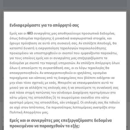
MasterChef 2022: Οι Οχτώ Γίγαντες Και Οι
Πατάτες Περού - Video
Ενδιαφερόμαστε για το απόρρητό σας
Εμείς και οι
603
συνεργάτες μας αποθηκεύουμε προσωπικά δεδομένα,
όπως δεδομένα περιήγησης ή μοναδικά αναγνωριστικά στοιχεία, και
έχουμε πρόσβαση σε αυτά στη συσκευή σας. Αν επιλέξετε Αποδοχή, θα
καταστεί δυνατή η ενεργοποίηση τεχνολογιών παρακολούθησης
προκειμένου να υποστηριχθούν οι σκοποί που εμφανίζονται παρακάτω,
για τους οποίους εμείς και οι συνεργάτες μας επεξεργαζόμαστε τα
δεδομένα με σκοπό την παροχή υπηρεσιών. Αν επιλέξετε Απόρριψη όλων
όλων ή αποσύρετε τη συγκατάθεσή σας, οι εν λόγω τεχνολογίες θα
Παρασκευή 7 Αυγούστου 2026
απενεργοποιηθούν. Αν απενεργοποιηθούν οι ιχνηλάτες, ορισμένο
περιεχόμενο και κάποιες από τις διαφημίσεις που βλέπετε ενδέχεται να
09.02.22, 15:30
MEDIA
μην είναι τόσο σχετικές με εσάς. Μπορείτε να επανεμφανίσετε αυτό το
μενού για να αλλάξετε τις επιλογές σας ή να αποσύρετε τη συναίνεσή σας
ανά πάσα στιγμή πατώντας τον σύνδεσμο Διαχείριση προτιμήσεων στο
κάτω μέρος της ιστοσελίδας [ή το αιωρούμενο εικονίδιο στο κάτω
αριστερό μέρος της ιστοσελίδας, εάν υπάρχει]. Οι επιλογές σας θα τεθούν
σε ισχύ στον Ιστότοπος. Για περισσότερες λεπτομέρειες ανατρέξτε στην
Πολιτική Απορρήτου μας.
ΟΛΑ ΤΑ ΒΙΝΤΕΟ
Εμείς και οι συνεργάτες μας επεξεργαζόμαστε δεδομένα
προκειμένου να παρασχεθούν τα εξής: