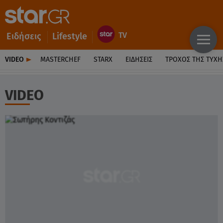
Ειδήσεις
Lifestyle
VIDEO
MASTERCHEF
STARX
ΕΙΔΉΣΕΙΣ
ΤΡΟΧΌΣ ΤΗΣ ΤΎΧΗ
VIDEO