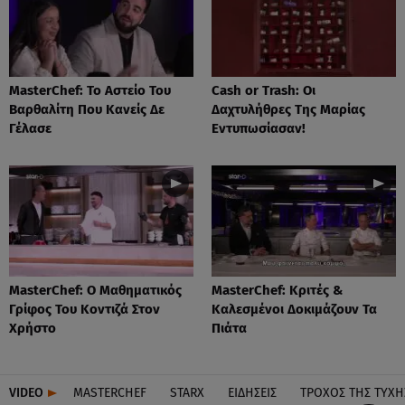
MasterChef: Το Αστείο Του
Cash or Trash: Οι
Βαρθαλίτη Που Κανείς Δε
Δαχτυλήθρες Της Μαρίας
Γέλασε
Εντυπωσίασαν!
MasterChef: Ο Μαθηματικός
MasterChef: Κριτές &
Γρίφος Του Κοντιζά Στον
Καλεσμένοι Δοκιμάζουν Τα
Χρήστο
Πιάτα
VIDEO
MASTERCHEF
STARX
ΕΙΔΉΣΕΙΣ
ΤΡΟΧΌΣ ΤΗΣ ΤΎΧΗ