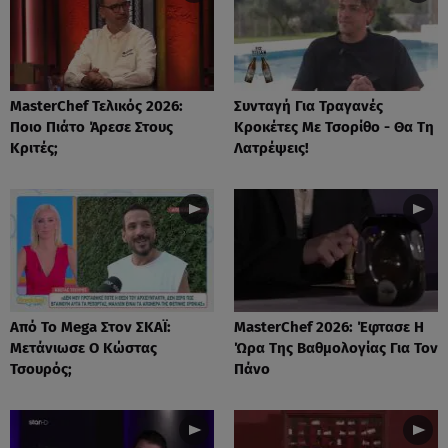
MasterChef Τελικός 2026:
Συνταγή Για Τραγανές
Ποιο Πιάτο Άρεσε Στους
Κροκέτες Με Τσορίθο - Θα Τη
Κριτές;
Λατρέψεις!
Από Το Mega Στον ΣΚΑΪ:
MasterChef 2026: Έφτασε Η
Μετάνιωσε Ο Κώστας
Ώρα Της Βαθμολογίας Για Τον
Τσουρός;
Πάνο