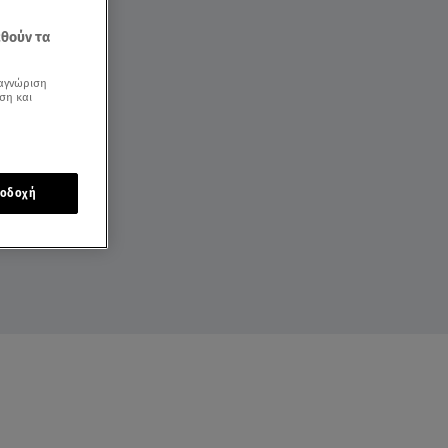
εθούν τα
αγνώριση
ση και
οδοχή