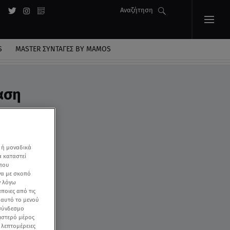
Αναζήτηση
S
MASTER ΣΥΝΤΑΓΈΣ BY MAMOS
αση
 ή μοναδικά
α καταστεί
 που
να με σκοπό
ν λόγω
ποιες από τις
ε αυτό το μενού
 σύνδεσμο
ριστερό μέρος
ς λεπτομέρειες