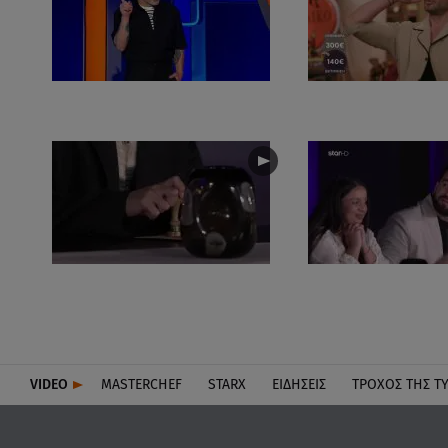
VIDEO
MASTERCHEF
STARX
ΕΙΔΉΣΕΙΣ
ΤΡΟΧΌΣ ΤΗΣ Τ