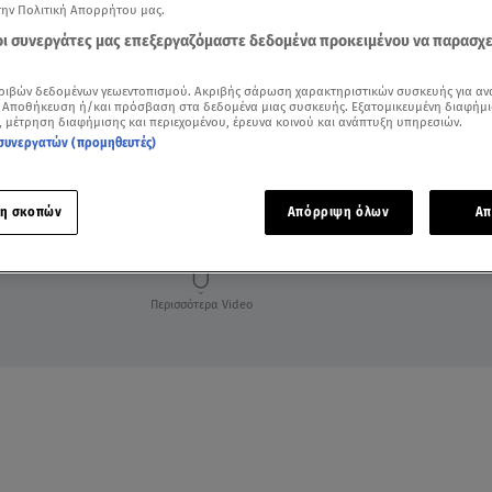
την Πολιτική Απορρήτου μας.
 οι συνεργάτες μας επεξεργαζόμαστε δεδομένα προκειμένου να παρασχ
ριβών δεδομένων γεωεντοπισμού. Ακριβής σάρωση χαρακτηριστικών συσκευής για αν
 Αποθήκευση ή/και πρόσβαση στα δεδομένα μιας συσκευής. Εξατομικευμένη διαφήμι
, μέτρηση διαφήμισης και περιεχομένου, έρευνα κοινού και ανάπτυξη υπηρεσιών.
συνεργατών (προμηθευτές)
η σκοπών
Απόρριψη όλων
Απ
Περισσότερα Video