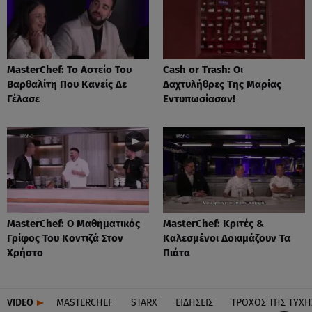
MasterChef: Το Αστείο Του
Cash or Trash: Οι
Βαρθαλίτη Που Κανείς Δε
Δαχτυλήθρες Της Μαρίας
Γέλασε
Εντυπωσίασαν!
MasterChef: Ο Μαθηματικός
MasterChef: Κριτές &
Γρίφος Του Κοντιζά Στον
Καλεσμένοι Δοκιμάζουν Τα
Χρήστο
Πιάτα
VIDEO
MASTERCHEF
STARX
ΕΙΔΉΣΕΙΣ
ΤΡΟΧΌΣ ΤΗΣ ΤΎΧΗ