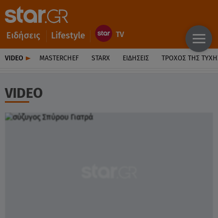
Ειδήσεις
Lifestyle
VIDEO
MASTERCHEF
STARX
ΕΙΔΉΣΕΙΣ
ΤΡΟΧΌΣ ΤΗΣ ΤΎΧΗ
VIDEO