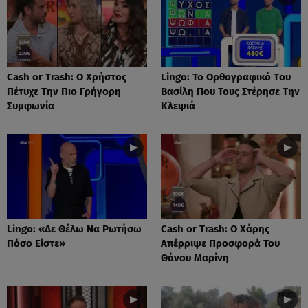
Cash or Trash: Ο Χρήστος
Lingo: Το Oρθογραφικό Tου
Πέτυχε Την Πιο Γρήγορη
Βασίλη Που Τους Στέρησε Την
Συμφωνία
Κλεψιά
Lingo: «Δε Θέλω Να Ρωτήσω
Cash or Trash: Ο Χάρης
Πόσο Είστε»
Απέρριψε Προσφορά Του
Θάνου Μαρίνη