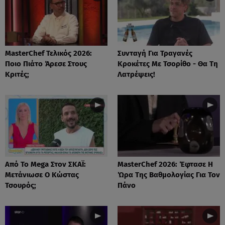
MasterChef Τελικός 2026:
Συνταγή Για Τραγανές
Ποιο Πιάτο Άρεσε Στους
Κροκέτες Με Τσορίθο - Θα Τη
Κριτές;
Λατρέψεις!
Από Το Mega Στον ΣΚΑΪ:
MasterChef 2026: Έφτασε Η
Μετάνιωσε Ο Κώστας
Ώρα Της Βαθμολογίας Για Τον
Τσουρός;
Πάνο