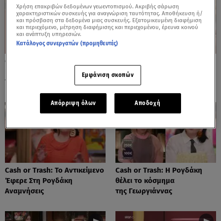
Χρήση επακριβών δεδομένων γεωεντοπισμού. Ακριβής σάρωση
χαρακτηριστικών συσκευής για αναγνώριση ταυτότητας. Αποθήκευση ή/
και πρόσβαση στα δεδομένα μιας συσκευής. Εξατομικευμένη διαφήμιση
και περιεχόμενο, μέτρηση διαφήμισης και περιεχομένου, έρευνα κοινού
και ανάπτυξη υπηρεσιών.
Κατάλογος συνεργατών (προμηθευτές)
Cash or Trash: Η Μάρω
Cash or Trash: Το Αντικείμενο
Κοντού Δημοπράτησε Πίνακά
Που Ενθουσίασε Τη Χιωτίνη
Εμφάνιση σκοπών
Της!
Απόρριψη όλων
Αποδοχή
Cash or Trash: Το Αντικείμενο
Cash or Trash: Η Ρογδάκη
Έφερε Στη Ρογδάκη
θέλει το κόσμημα
Αναμνήσεις
της Γεωργιάννας