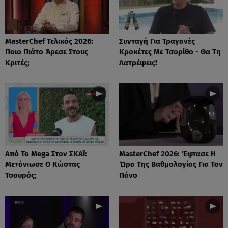
MasterChef Τελικός 2026:
Συνταγή Για Τραγανές
Ποιο Πιάτο Άρεσε Στους
Κροκέτες Με Τσορίθο - Θα Τη
Κριτές;
Λατρέψεις!
Από Το Mega Στον ΣΚΑΪ:
MasterChef 2026: Έφτασε Η
Μετάνιωσε Ο Κώστας
Ώρα Της Βαθμολογίας Για Τον
Τσουρός;
Πάνο