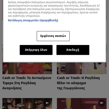
Χρήση επακριβών δεδομένων γεωεντοπισμού. Ακριβής σάρωση
χαρακτηριστικών συσκευής για αναγνώριση ταυτότητας. Αποθήκευση ή/
και πρόσβαση στα δεδομένα μιας συσκευής. Εξατομικευμένη διαφήμιση
και περιεχόμενο, μέτρηση διαφήμισης και περιεχομένου, έρευνα κοινού
και ανάπτυξη υπηρεσιών.
Κατάλογος συνεργατών (προμηθευτές)
Cash or Trash: Η Μάρω
Cash or Trash: Το Αντικείμενο
Κοντού Δημοπράτησε Πίνακά
Που Ενθουσίασε Τη Χιωτίνη
Της!
Εμφάνιση σκοπών
Απόρριψη όλων
Αποδοχή
Cash or Trash: Το Αντικείμενο
Cash or Trash: Η Ρογδάκη
Έφερε Στη Ρογδάκη
θέλει το κόσμημα
Αναμνήσεις
της Γεωργιάννας