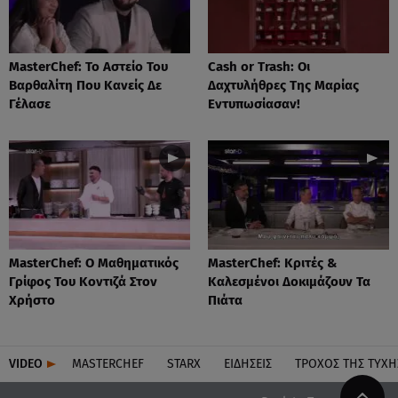
MasterChef: Το Αστείο Του
Cash or Trash: Οι
Βαρθαλίτη Που Κανείς Δε
Δαχτυλήθρες Της Μαρίας
Γέλασε
Εντυπωσίασαν!
MasterChef: Ο Μαθηματικός
MasterChef: Κριτές &
Γρίφος Του Κοντιζά Στον
Καλεσμένοι Δοκιμάζουν Τα
Χρήστο
Πιάτα
VIDEO
MASTERCHEF
STARX
ΕΙΔΉΣΕΙΣ
ΤΡΟΧΌΣ ΤΗΣ ΤΎΧΗ