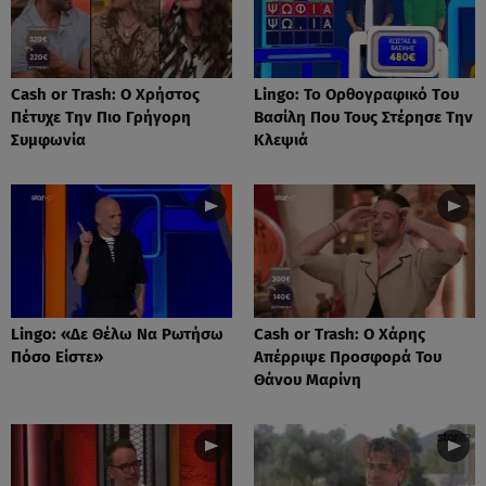
Cash or Trash: Ο Χρήστος
Lingo: Το Oρθογραφικό Tου
Πέτυχε Την Πιο Γρήγορη
Βασίλη Που Τους Στέρησε Την
Συμφωνία
Κλεψιά
Lingo: «Δε Θέλω Να Ρωτήσω
Cash or Trash: Ο Χάρης
Πόσο Είστε»
Απέρριψε Προσφορά Του
Θάνου Μαρίνη