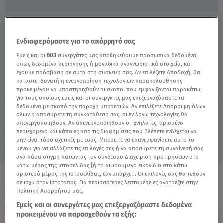
Το Πρώτο Trailer Του Ράδιο Αρβύλα - Video
Ενδιαφερόμαστε για το απόρρητό σας
Εμείς και οι
603
συνεργάτες μας αποθηκεύουμε προσωπικά δεδομένα,
όπως δεδομένα περιήγησης ή μοναδικά αναγνωριστικά στοιχεία, και
έχουμε πρόσβαση σε αυτά στη συσκευή σας. Αν επιλέξετε Αποδοχή, θα
καταστεί δυνατή η ενεργοποίηση τεχνολογιών παρακολούθησης
προκειμένου να υποστηριχθούν οι σκοποί που εμφανίζονται παρακάτω,
για τους οποίους εμείς και οι συνεργάτες μας επεξεργαζόμαστε τα
δεδομένα με σκοπό την παροχή υπηρεσιών. Αν επιλέξετε Απόρριψη όλων
Παρασκευή 7 Αυγούστου 2026
όλων ή αποσύρετε τη συγκατάθεσή σας, οι εν λόγω τεχνολογίες θα
21.10.21, 15:10
MEDIA
απενεργοποιηθούν. Αν απενεργοποιηθούν οι ιχνηλάτες, ορισμένο
περιεχόμενο και κάποιες από τις διαφημίσεις που βλέπετε ενδέχεται να
μην είναι τόσο σχετικές με εσάς. Μπορείτε να επανεμφανίσετε αυτό το
μενού για να αλλάξετε τις επιλογές σας ή να αποσύρετε τη συναίνεσή σας
ανά πάσα στιγμή πατώντας τον σύνδεσμο Διαχείριση προτιμήσεων στο
κάτω μέρος της ιστοσελίδας [ή το αιωρούμενο εικονίδιο στο κάτω
αριστερό μέρος της ιστοσελίδας, εάν υπάρχει]. Οι επιλογές σας θα τεθούν
σε ισχύ στον Ιστότοπος. Για περισσότερες λεπτομέρειες ανατρέξτε στην
ΟΛΑ ΤΑ ΒΙΝΤΕΟ
Πολιτική Απορρήτου μας.
Εμείς και οι συνεργάτες μας επεξεργαζόμαστε δεδομένα
προκειμένου να παρασχεθούν τα εξής: