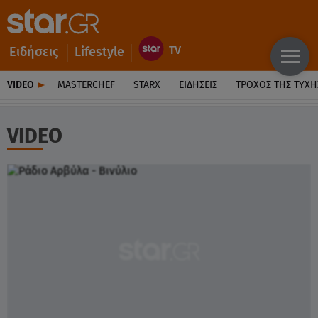
Ειδήσεις
Lifestyle
VIDEO
MASTERCHEF
STARX
ΕΙΔΉΣΕΙΣ
ΤΡΟΧΌΣ ΤΗΣ ΤΎΧΗ
VIDEO