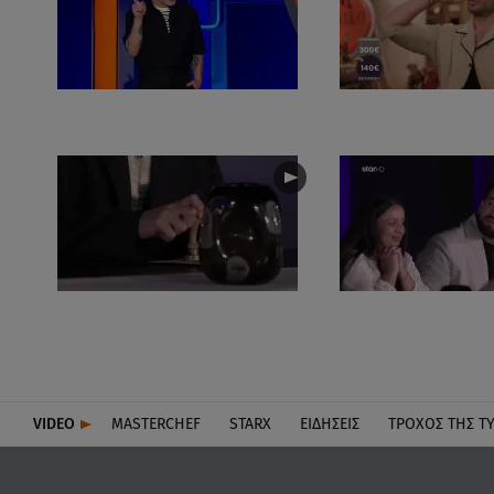
VIDEO
MASTERCHEF
STARX
ΕΙΔΉΣΕΙΣ
ΤΡΟΧΌΣ ΤΗΣ Τ