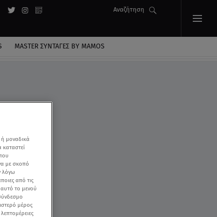
Αναζήτηση
S
MASTER ΣΥΝΤΑΓΈΣ BY MAMOS
 ή μοναδικά
α καταστεί
 που
να με σκοπό
ν λόγω
ποιες από τις
ε αυτό το μενού
 σύνδεσμο
ριστερό μέρος
ς λεπτομέρειες