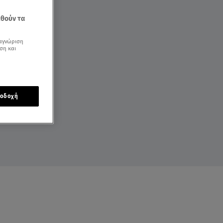
εθούν τα
αγνώριση
ση και
οδοχή