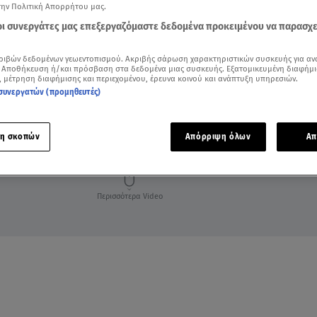
την Πολιτική Απορρήτου μας.
 οι συνεργάτες μας επεξεργαζόμαστε δεδομένα προκειμένου να παρασχ
ριβών δεδομένων γεωεντοπισμού. Ακριβής σάρωση χαρακτηριστικών συσκευής για αν
 Αποθήκευση ή/και πρόσβαση στα δεδομένα μιας συσκευής. Εξατομικευμένη διαφήμι
, μέτρηση διαφήμισης και περιεχομένου, έρευνα κοινού και ανάπτυξη υπηρεσιών.
συνεργατών (προμηθευτές)
η σκοπών
Απόρριψη όλων
Απ
Περισσότερα Video