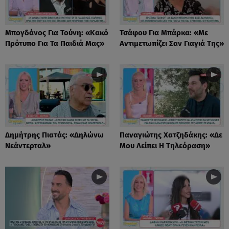
Μπογδάνος Για Τούνη: «Κακό
Τσάφου Για Μπάρκα: «Με
Πρότυπο Για Τα Παιδιά Μας»
Αντιμετωπίζει Σαν Γιαγιά Της»
Δημήτρης Πιατάς: «Δηλώνω
Παναγιώτης Χατζηδάκης: «Δε
Νεάντερταλ»
Μου Λείπει Η Τηλεόραση»