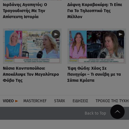
Ιορδάνης Αγαπητός: Ο
Δάφνη Καραβοκύρη: Τι Είπε
Τραγουδιστής Με Την
Για Το Τηλεοπτικό Της
Απίστευτη Ιστορία
Μέλλον
Νάσια Κονιτοπούλου:
Έφη Θώδη: Χάος Σε
Αποκάλυψε Τον Μεγαλύτερο
Πανηγύρι – Τι συνέβη με τα
Φόβο Της
Σάπια Κρέατα
VIDEO
MASTERCHEF
STARX
ΕΙΔΉΣΕΙΣ
ΤΡΟΧΌΣ ΤΗΣ ΤΎΧΗ
Back to Top