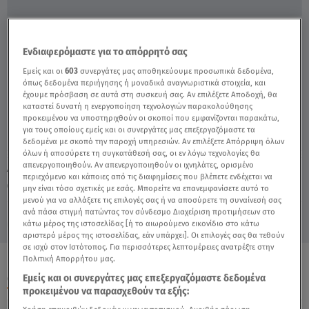
Γ. Μπιθικώτσης: Ανέβαλε Δύο Φορές Τον
Ενδιαφερόμαστε για το απόρρητό σας
Γάμο Του λόγω Covid-19 - Video
Εμείς και οι
603
συνεργάτες μας αποθηκεύουμε προσωπικά δεδομένα,
όπως δεδομένα περιήγησης ή μοναδικά αναγνωριστικά στοιχεία, και
έχουμε πρόσβαση σε αυτά στη συσκευή σας. Αν επιλέξετε Αποδοχή, θα
καταστεί δυνατή η ενεργοποίηση τεχνολογιών παρακολούθησης
προκειμένου να υποστηριχθούν οι σκοποί που εμφανίζονται παρακάτω,
για τους οποίους εμείς και οι συνεργάτες μας επεξεργαζόμαστε τα
δεδομένα με σκοπό την παροχή υπηρεσιών. Αν επιλέξετε Απόρριψη όλων
όλων ή αποσύρετε τη συγκατάθεσή σας, οι εν λόγω τεχνολογίες θα
απενεργοποιηθούν. Αν απενεργοποιηθούν οι ιχνηλάτες, ορισμένο
Δευτέρα 10 Αυγούστου 2026
περιεχόμενο και κάποιες από τις διαφημίσεις που βλέπετε ενδέχεται να
24.11.20, 18:25
CELEBRITIES & GOSSIP ΝΕΑ
μην είναι τόσο σχετικές με εσάς. Μπορείτε να επανεμφανίσετε αυτό το
μενού για να αλλάξετε τις επιλογές σας ή να αποσύρετε τη συναίνεσή σας
ανά πάσα στιγμή πατώντας τον σύνδεσμο Διαχείριση προτιμήσεων στο
κάτω μέρος της ιστοσελίδας [ή το αιωρούμενο εικονίδιο στο κάτω
αριστερό μέρος της ιστοσελίδας, εάν υπάρχει]. Οι επιλογές σας θα τεθούν
σε ισχύ στον Ιστότοπος. Για περισσότερες λεπτομέρειες ανατρέξτε στην
Πολιτική Απορρήτου μας.
ΟΛΑ ΤΑ ΒΙΝΤΕΟ
Εμείς και οι συνεργάτες μας επεξεργαζόμαστε δεδομένα
προκειμένου να παρασχεθούν τα εξής: