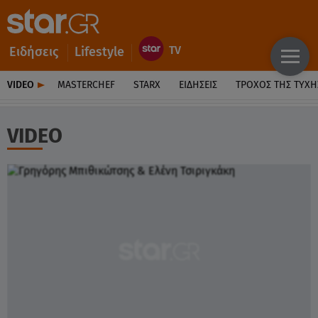
Ειδήσεις
Lifestyle
VIDEO
MASTERCHEF
STARX
ΕΙΔΉΣΕΙΣ
ΤΡΟΧΌΣ ΤΗΣ ΤΎΧΗ
VIDEO