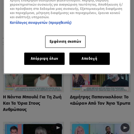
Χρήση επακριβών δεδομένων γεωεντοπισμού. Ακριβής σάρωση
χαρακτηριστικών συσκευής για αναγνώριση ταυτότητας. Αποθήκευση ή/
και πρόσβαση στα δεδομένα μιας συσκευής. Εξατομικευμένη διαφήμιση
και περιεχόμενο, μέτρηση διαφήμισης και περιεχομένου, έρευνα κοινού
και ανάπτυξη υπηρεσιών.
Κατάλογος συνεργατών (προμηθευτές)
Λόλα Νταϊφά: Η Πιο Δύσκολη
Νόνη Δούνια: «Συνεχίζω Στο
Εμφάνιση σκοπών
Στιγμή Στην Καριέρα Της
Mega News»
Απόρριψη όλων
Αποδοχή
Η Νάντια Μπουλέ Για Τη Ζωή
Δημήτρης Παπανικολάου: Το
Και Τα Όρια Στους
«Δώρο» Από Τον Άγιο Έρωτα
Ανθρώπους