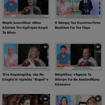
Μαρία Ιωαννίδου: «Μου
Η Άποψη Του Κωνσταντίνου
Κόστισε Ότι Κράτησα Καιρό
Βασάλου Για Τον Γάμο
Τα Μίνι»
Τέτα Καμπουρέλη: «Δε Mε
Μπιμπίλας: «Άφησα Το
Eνοχλεί H ταμπέλα "Νυχού"»
Θέατρο Για Να Ακολουθήσω
Κάποιον»