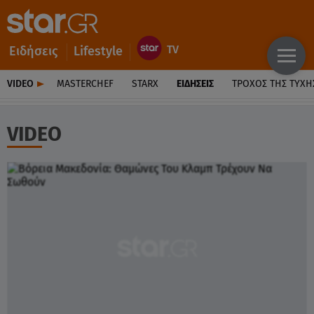
Ειδήσεις
Lifestyle
VIDEO
MASTERCHEF
STARX
ΕΙΔΉΣΕΙΣ
ΤΡΟΧΌΣ ΤΗΣ ΤΎΧΗ
VIDEO