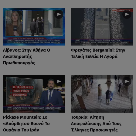
Λίβανος: Στην Αθήνα Ο
Φρεγάτες Bergamini: Στην
Αναπληρωτής
Τελική Ευθεία Η Αγορά
Πρωθυπουργός
Pickaxe Mountain: Σε
Τουρκία: Aίτηση
«Aπόρθητο» Βουνό Το
Αποφυλάκισης Από Τους
Ουράνιο Του Ιράν
Έλληνες Προσκυνητές