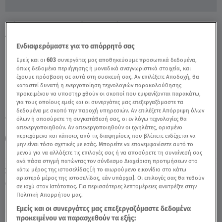
Βόρεια Μακεδονία: Θαμώνες Του Κλαμπ
Τρέχουν Να Σωθούν - Video
Ενδιαφερόμαστε για το απόρρητό σας
Εμείς και οι
603
συνεργάτες μας αποθηκεύουμε προσωπικά δεδομένα,
όπως δεδομένα περιήγησης ή μοναδικά αναγνωριστικά στοιχεία, και
έχουμε πρόσβαση σε αυτά στη συσκευή σας. Αν επιλέξετε Αποδοχή, θα
καταστεί δυνατή η ενεργοποίηση τεχνολογιών παρακολούθησης
προκειμένου να υποστηριχθούν οι σκοποί που εμφανίζονται παρακάτω,
για τους οποίους εμείς και οι συνεργάτες μας επεξεργαζόμαστε τα
δεδομένα με σκοπό την παροχή υπηρεσιών. Αν επιλέξετε Απόρριψη όλων
TAGS:
όλων ή αποσύρετε τη συγκατάθεσή σας, οι εν λόγω τεχνολογίες θα
ΒΟΡΕΙΑ ΜΑΚΕΔΟΝΙΑ
ΦΩΤΙΑ
ΠΥΡΚΑΓΙΑ
απενεργοποιηθούν. Αν απενεργοποιηθούν οι ιχνηλάτες, ορισμένο
περιεχόμενο και κάποιες από τις διαφημίσεις που βλέπετε ενδέχεται να
ΝΥΧΤΕΡΙΝΟ ΚΕΝΤΡΟ
μην είναι τόσο σχετικές με εσάς. Μπορείτε να επανεμφανίσετε αυτό το
μενού για να αλλάξετε τις επιλογές σας ή να αποσύρετε τη συναίνεσή σας
ανά πάσα στιγμή πατώντας τον σύνδεσμο Διαχείριση προτιμήσεων στο
Σάββατο 8 Αυγούστου 2026
κάτω μέρος της ιστοσελίδας [ή το αιωρούμενο εικονίδιο στο κάτω
αριστερό μέρος της ιστοσελίδας, εάν υπάρχει]. Οι επιλογές σας θα τεθούν
19.03.25, 21:42
ΚΟΣΜΟΣ
σε ισχύ στον Ιστότοπος. Για περισσότερες λεπτομέρειες ανατρέξτε στην
Πολιτική Απορρήτου μας.
Εμείς και οι συνεργάτες μας επεξεργαζόμαστε δεδομένα
προκειμένου να παρασχεθούν τα εξής: