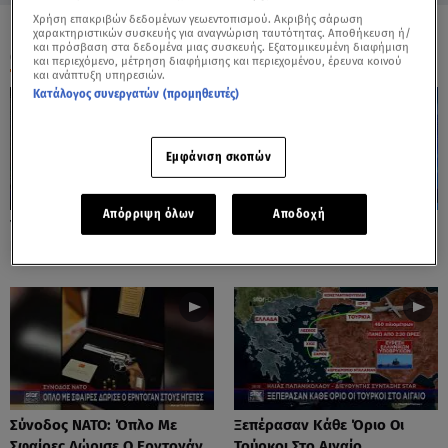
Χρήση επακριβών δεδομένων γεωεντοπισμού. Ακριβής σάρωση
χαρακτηριστικών συσκευής για αναγνώριση ταυτότητας. Αποθήκευση ή/
και πρόσβαση στα δεδομένα μιας συσκευής. Εξατομικευμένη διαφήμιση
ΟΛΑ ΤΑ ΒΙΝΤΕΟ
και περιεχόμενο, μέτρηση διαφήμισης και περιεχομένου, έρευνα κοινού
και ανάπτυξη υπηρεσιών.
Κατάλογος συνεργατών (προμηθευτές)
Εμφάνιση σκοπών
Απόρριψη όλων
Αποδοχή
Το Star Στο Κέντρο Πολιτικής
Τραμπ Για F-35: Κανείς Δε Θα
Προστασίας της ΕΕ
Μου Πει Τι Θα Πουλήσουμε
Σύνοδος ΝΑΤΟ: Όπλο Με
Ξεπέρασαν Κάθε Όριο Οι
Σφαίρες Δώρισε Ο Ερντογάν
Τούρκοι Στο Αιγαίο