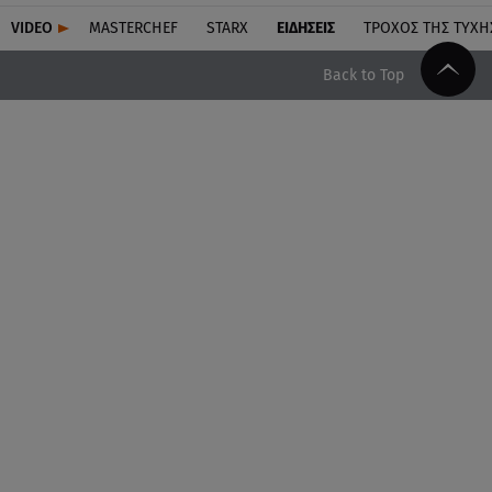
VIDEO
MASTERCHEF
STARX
ΕΙΔΉΣΕΙΣ
ΤΡΟΧΌΣ ΤΗΣ ΤΎΧΗ
Back to Top