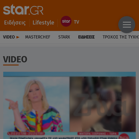
Ειδήσεις
Lifestyle
VIDEO
MASTERCHEF
STARX
ΕΙΔΉΣΕΙΣ
ΤΡΟΧΌΣ ΤΗΣ ΤΎΧΗ
VIDEO