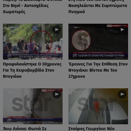
Στο Νησί - Αυτοσχέδιες
Νοσηλεύεται Με Συμπτώματα
Χωματερές
Πνιγμού
Προφυλακίστηκε Ο 30χρονος
Έρευνες Για Την Επίθεση Στον
Για Τη Χειροβομβίδα Στον
Ντογιάκο: Βίντεο Με Τον
Ντογιάκο
27χρονο
Άνω Λιόσια: Φωτιά Σε
Σταύρος Γεωργίου: Νέο