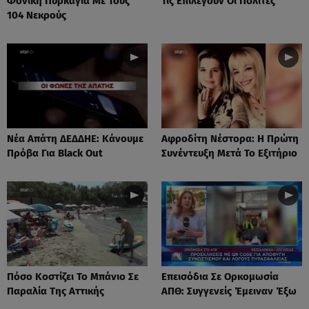
Φονική Πυρκαγιά Με Τους
Τις Επιλέγουν Οι Πολίτες
104 Νεκρούς
Νέα Απάτη ΔΕΔΔΗΕ: Κάνουμε
Αφροδίτη Νέστορα: H Πρώτη
Πρόβα Για Black Out
Συνέντευξη Μετά Το Εξιτήριο
Πόσο Κοστίζει Το Μπάνιο Σε
Επεισόδια Σε Ορκομωσία
Παραλία Της Αττικής
ΑΠΘ: Συγγενείς Έμειναν Έξω