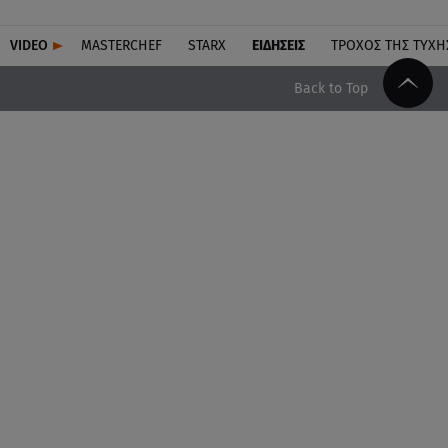
VIDEO
MASTERCHEF
STARX
ΕΙΔΉΣΕΙΣ
ΤΡΟΧΌΣ ΤΗΣ ΤΎΧΗ
Back to Top