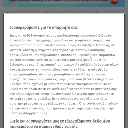
Εύβοια: Άγριο Ξύλο Έξω Από Σχολείο
Μεταξύ 13χρονων - Video
Ενδιαφερόμαστε για το απόρρητό σας
Εμείς και οι
603
συνεργάτες μας αποθηκεύουμε προσωπικά δεδομένα,
όπως δεδομένα περιήγησης ή μοναδικά αναγνωριστικά στοιχεία, και
έχουμε πρόσβαση σε αυτά στη συσκευή σας. Αν επιλέξετε Αποδοχή, θα
καταστεί δυνατή η ενεργοποίηση τεχνολογιών παρακολούθησης
προκειμένου να υποστηριχθούν οι σκοποί που εμφανίζονται παρακάτω,
για τους οποίους εμείς και οι συνεργάτες μας επεξεργαζόμαστε τα
δεδομένα με σκοπό την παροχή υπηρεσιών. Αν επιλέξετε Απόρριψη όλων
TAGS:
ΕΥΒΟΙΑ
ΜΑΘΗΤΡΙΕΣ
ΞΥΛΟ
όλων ή αποσύρετε τη συγκατάθεσή σας, οι εν λόγω τεχνολογίες θα
απενεργοποιηθούν. Αν απενεργοποιηθούν οι ιχνηλάτες, ορισμένο
περιεχόμενο και κάποιες από τις διαφημίσεις που βλέπετε ενδέχεται να
ΑΝΗΛΙΚΗ ΠΑΡΑΒΑΤΙΚΟΤΗΤΑ
BULLYING
μην είναι τόσο σχετικές με εσάς. Μπορείτε να επανεμφανίσετε αυτό το
μενού για να αλλάξετε τις επιλογές σας ή να αποσύρετε τη συναίνεσή σας
ανά πάσα στιγμή πατώντας τον σύνδεσμο Διαχείριση προτιμήσεων στο
Σάββατο 8 Αυγούστου 2026
κάτω μέρος της ιστοσελίδας [ή το αιωρούμενο εικονίδιο στο κάτω
αριστερό μέρος της ιστοσελίδας, εάν υπάρχει]. Οι επιλογές σας θα τεθούν
17.06.26, 14:15
ΕΛΛΑΔΑ
σε ισχύ στον Ιστότοπος. Για περισσότερες λεπτομέρειες ανατρέξτε στην
Πολιτική Απορρήτου μας.
Εμείς και οι συνεργάτες μας επεξεργαζόμαστε δεδομένα
προκειμένου να παρασχεθούν τα εξής: