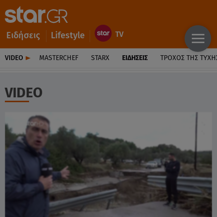
Ειδήσεις
Lifestyle
VIDEO
MASTERCHEF
STARX
ΕΙΔΉΣΕΙΣ
ΤΡΟΧΌΣ ΤΗΣ ΤΎΧΗ
VIDEO