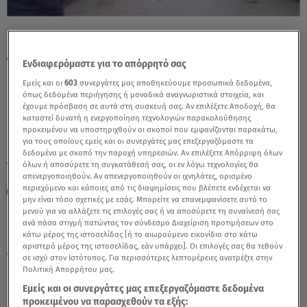
Κακοκαιρία Bora: Εικόνες Αποκάλυψης Σε
Λήμνο Και Ρόδο - Video
Ενδιαφερόμαστε για το απόρρητό σας
Εμείς και οι
603
συνεργάτες μας αποθηκεύουμε προσωπικά δεδομένα,
όπως δεδομένα περιήγησης ή μοναδικά αναγνωριστικά στοιχεία, και
έχουμε πρόσβαση σε αυτά στη συσκευή σας. Αν επιλέξετε Αποδοχή, θα
καταστεί δυνατή η ενεργοποίηση τεχνολογιών παρακολούθησης
προκειμένου να υποστηριχθούν οι σκοποί που εμφανίζονται παρακάτω,
για τους οποίους εμείς και οι συνεργάτες μας επεξεργαζόμαστε τα
δεδομένα με σκοπό την παροχή υπηρεσιών. Αν επιλέξετε Απόρριψη όλων
TAGS:
όλων ή αποσύρετε τη συγκατάθεσή σας, οι εν λόγω τεχνολογίες θα
ΚΑΙΡΟΣ
ΚΑΚΟΚΑΙΡΙΑ
ΚΑΚΟΚΑΙΡΙΑ BORA
απενεργοποιηθούν. Αν απενεργοποιηθούν οι ιχνηλάτες, ορισμένο
περιεχόμενο και κάποιες από τις διαφημίσεις που βλέπετε ενδέχεται να
ΛΗΜΝΟΣ
ΡΟΔΟΣ
μην είναι τόσο σχετικές με εσάς. Μπορείτε να επανεμφανίσετε αυτό το
μενού για να αλλάξετε τις επιλογές σας ή να αποσύρετε τη συναίνεσή σας
ανά πάσα στιγμή πατώντας τον σύνδεσμο Διαχείριση προτιμήσεων στο
Πέμπτη 6 Αυγούστου 2026
κάτω μέρος της ιστοσελίδας [ή το αιωρούμενο εικονίδιο στο κάτω
αριστερό μέρος της ιστοσελίδας, εάν υπάρχει]. Οι επιλογές σας θα τεθούν
02.12.24, 21:18
ΕΛΛΑΔΑ
σε ισχύ στον Ιστότοπος. Για περισσότερες λεπτομέρειες ανατρέξτε στην
Πολιτική Απορρήτου μας.
Εμείς και οι συνεργάτες μας επεξεργαζόμαστε δεδομένα
προκειμένου να παρασχεθούν τα εξής: