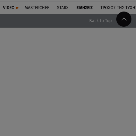
VIDEO
MASTERCHEF
STARX
ΕΙΔΉΣΕΙΣ
ΤΡΟΧΌΣ ΤΗΣ ΤΎΧΗ
Back to Top