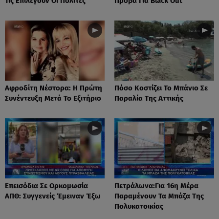
Τις Επιλέγουν Οι Πολίτες
Πρόβα Για Black Out
Αφροδίτη Νέστορα: H Πρώτη
Πόσο Κοστίζει Το Μπάνιο Σε
Συνέντευξη Μετά Το Εξιτήριο
Παραλία Της Αττικής
Επεισόδια Σε Ορκομωσία
Πετράλωνα:Για 16η Μέρα
ΑΠΘ: Συγγενείς Έμειναν Έξω
Παραμένουν Τα Μπάζα Της
Πολυκατοικίας