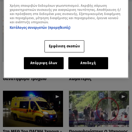
Χρήση επακριβών δεδομένων γεωεντοπισμού. Ακριβής σάρωση
χαρακτηριστικών συσκευής για αναγνώριση ταυτότητας. Αποθήκευση ή/
και πρόσβαση στα δεδομένα μιας συσκευής. Εξατομικευμένη διαφήμιση
ΟΛΑ ΤΑ ΒΙΝΤΕΟ
και περιεχόμενο, μέτρηση διαφήμισης και περιεχομένου, έρευνα κοινού
και ανάπτυξη υπηρεσιών.
Κατάλογος συνεργατών (προμηθευτές)
Εμφάνιση σκοπών
Απόρριψη όλων
Αποδοχή
Πόρτο Ράφτη: Bίντεο
Πάρος: Τα Διάσπαρτα Φυτίλια
Ντοκουμέντο Από Το
Στο Νησί - Αυτοσχέδιες
Θανατηφόρο Τροχαίο
Χωματερές
Στη ΜΕΘ Του ΠΑΓΝΗ 3χρονη -
Προφυλακίστηκε Ο 30χρονος