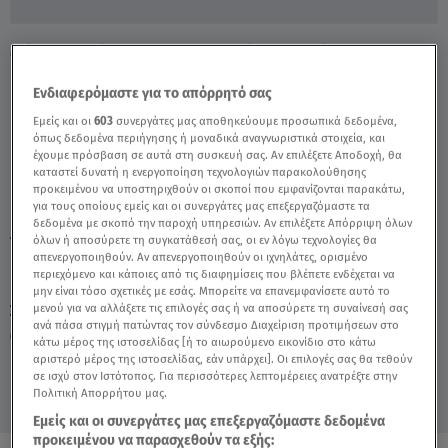
Θέρμη: Μάστιγα Οι Διαρρήξεις - Βίντεο
Ντοκουμέντο - Video
Ενδιαφερόμαστε για το απόρρητό σας
Εμείς και οι
603
συνεργάτες μας αποθηκεύουμε προσωπικά δεδομένα,
όπως δεδομένα περιήγησης ή μοναδικά αναγνωριστικά στοιχεία, και
έχουμε πρόσβαση σε αυτά στη συσκευή σας. Αν επιλέξετε Αποδοχή, θα
καταστεί δυνατή η ενεργοποίηση τεχνολογιών παρακολούθησης
προκειμένου να υποστηριχθούν οι σκοποί που εμφανίζονται παρακάτω,
για τους οποίους εμείς και οι συνεργάτες μας επεξεργαζόμαστε τα
δεδομένα με σκοπό την παροχή υπηρεσιών. Αν επιλέξετε Απόρριψη όλων
TAGS:
όλων ή αποσύρετε τη συγκατάθεσή σας, οι εν λόγω τεχνολογίες θα
ΘΕΡΜΗ
ΔΙΑΡΡΗΞΕΙΣ
ΔΕΛΤΙΟ ΕΙΔΗΣΕΩΝ STAR
απενεργοποιηθούν. Αν απενεργοποιηθούν οι ιχνηλάτες, ορισμένο
περιεχόμενο και κάποιες από τις διαφημίσεις που βλέπετε ενδέχεται να
μην είναι τόσο σχετικές με εσάς. Μπορείτε να επανεμφανίσετε αυτό το
Σάββατο 8 Αυγούστου 2026
μενού για να αλλάξετε τις επιλογές σας ή να αποσύρετε τη συναίνεσή σας
ανά πάσα στιγμή πατώντας τον σύνδεσμο Διαχείριση προτιμήσεων στο
09.05.24, 23:54
ΕΛΛΑΔΑ
κάτω μέρος της ιστοσελίδας [ή το αιωρούμενο εικονίδιο στο κάτω
Πηγή: Δελτίο Ειδήσεων STAR
αριστερό μέρος της ιστοσελίδας, εάν υπάρχει]. Οι επιλογές σας θα τεθούν
σε ισχύ στον Ιστότοπος. Για περισσότερες λεπτομέρειες ανατρέξτε στην
Πολιτική Απορρήτου μας.
Εμείς και οι συνεργάτες μας επεξεργαζόμαστε δεδομένα
προκειμένου να παρασχεθούν τα εξής: