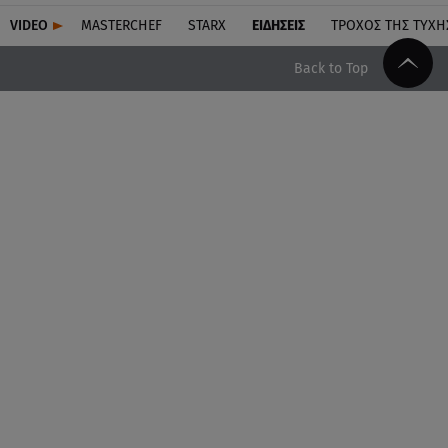
VIDEO
MASTERCHEF
STARX
ΕΙΔΉΣΕΙΣ
ΤΡΟΧΌΣ ΤΗΣ ΤΎΧΗ
Back to Top