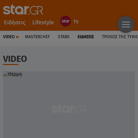
Ειδήσεις
Lifestyle
VIDEO
MASTERCHEF
STARX
ΕΙΔΉΣΕΙΣ
ΤΡΟΧΌΣ ΤΗΣ ΤΎΧΗ
VIDEO