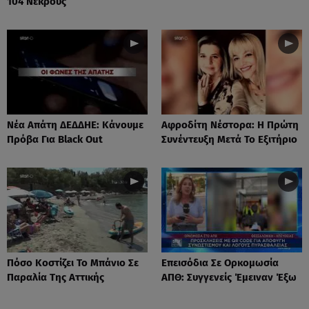
104 Νεκρούς
Νέα Απάτη ΔΕΔΔΗΕ: Κάνουμε
Αφροδίτη Νέστορα: H Πρώτη
Πρόβα Για Black Out
Συνέντευξη Μετά Το Εξιτήριο
Πόσο Κοστίζει Το Μπάνιο Σε
Επεισόδια Σε Ορκομωσία
Παραλία Της Αττικής
ΑΠΘ: Συγγενείς Έμειναν Έξω