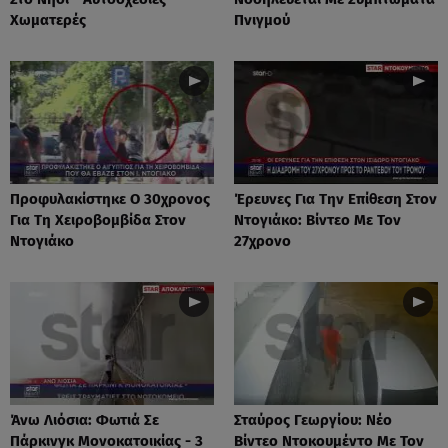
Χωματερές
Πνιγμού
Προφυλακίστηκε Ο 30χρονος
Έρευνες Για Την Επίθεση Στον
Για Τη Χειροβομβίδα Στον
Ντογιάκο: Βίντεο Με Τον
Ντογιάκο
27χρονο
Άνω Λιόσια: Φωτιά Σε
Σταύρος Γεωργίου: Νέο
Πάρκινγκ Μονοκατοικίας - 3
Βίντεο Ντοκουμέντο Με Τον