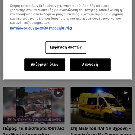
Χρήση επακριβών δεδομένων γεωεντοπισμού. Ακριβής σάρωση
ΟΛΑ ΤΑ ΒΙΝΤΕΟ
χαρακτηριστικών συσκευής για αναγνώριση ταυτότητας. Αποθήκευση ή/
και πρόσβαση στα δεδομένα μιας συσκευής. Εξατομικευμένη διαφήμιση
και περιεχόμενο, μέτρηση διαφήμισης και περιεχομένου, έρευνα κοινού
και ανάπτυξη υπηρεσιών.
Κατάλογος συνεργατών (προμηθευτές)
Εμφάνιση σκοπών
Φωτιές: Στάχτη Το Πράσινο
Πόρτο Ράφτη: Bίντεο
Απόρριψη όλων
Αποδοχή
Στολίδι Της Δυτικής Αττικής
Ντοκουμέντο Από Το
Θανατηφόρο Τροχαίο
Πάρος: Τα Διάσπαρτα Φυτίλια
Στη ΜΕΘ Του ΠΑΓΝΗ 3χρονη -
Στο Νησί - Αυτοσχέδιες
Νοσηλεύεται Με Συμπτώματα