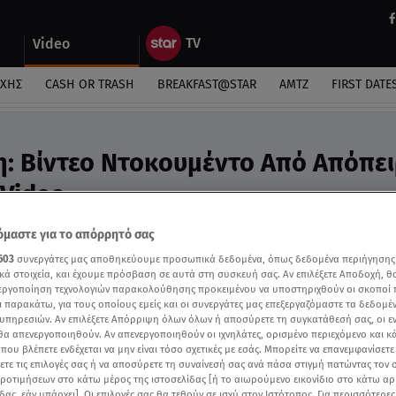
Video
ΎΧΗΣ
CASH OR TRASH
BREAKFAST@STAR
ΑΜΤΖ
FIRST DATE
: Βίντεο Ντοκουμέντο Από Απόπε
 Video
ρηξη στο κινητό του ιδιοκτήτη
μαστε για το απόρρητό σας
603
συνεργάτες μας αποθηκεύουμε προσωπικά δεδομένα, όπως δεδομένα περιήγησης
κά στοιχεία, και έχουμε πρόσβαση σε αυτά στη συσκευή σας. Αν επιλέξετε Αποδοχή, θ
νεργοποίηση τεχνολογιών παρακολούθησης προκειμένου να υποστηριχθούν οι σκοποί
ι παρακάτω, για τους οποίους εμείς και οι συνεργάτες μας επεξεργαζόμαστε τα δεδομέ
υπηρεσιών. Αν επιλέξετε Απόρριψη όλων όλων ή αποσύρετε τη συγκατάθεσή σας, οι ε
 θα απενεργοποιηθούν. Αν απενεργοποιηθούν οι ιχνηλάτες, ορισμένο περιεχόμενο και κά
 που βλέπετε ενδέχεται να μην είναι τόσο σχετικές με εσάς. Μπορείτε να επανεμφανίσετ
ξετε τις επιλογές σας ή να αποσύρετε τη συναίνεσή σας ανά πάσα στιγμή πατώντας τον
προτιμήσεων στο κάτω μέρος της ιστοσελίδας [ή το αιωρούμενο εικονίδιο στο κάτω α
δας, εάν υπάρχει]. Οι επιλογές σας θα τεθούν σε ισχύ στον Ιστότοπος. Για περισσότερε