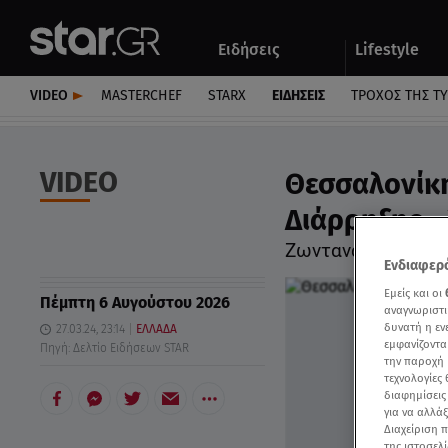
Αθλητικά
Quiz
Ειδήσεις
Lifestyle
Αυτοκίνητο
VIDEO
MASTERCHEF
STARX
ΕΙΔΉΣΕΙΣ
ΤΡΟΧΌΣ ΤΗΣ Τ
VIDEO
Θεσσαλονίκη
Διάρρηξης -
Ζωντανά... η διάρ
Ενδιαφερό
Εμείς και οι
Πέμπτη 6 Αυγούστου 2026
αναγνωριστι
δυνατή η ε
27.03.24, 23:14
ΕΛΛΑΔΑ
εμφανίζοντα
Πηγή: Δελτίο Ειδήσεων STAR
την παροχή 
τεχνολογίες
διαφημίσεις
για να αλλά
Διαχείριση 
της ιστοσελί