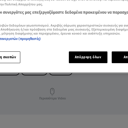
την Πολιτική Απορρήτου μας.
 οι συνεργάτες μας επεξεργαζόμαστε δεδομένα προκειμένου να παρασχ
ριβών δεδομένων γεωεντοπισμού. Ακριβής σάρωση χαρακτηριστικών συσκευής για αν
 Αποθήκευση ή/και πρόσβαση στα δεδομένα μιας συσκευής. Εξατομικευμένη διαφήμι
, μέτρηση διαφήμισης και περιεχομένου, έρευνα κοινού και ανάπτυξη υπηρεσιών.
συνεργατών (προμηθευτές)
η σκοπών
Απόρριψη όλων
Απ
ΣΑΛΟΝΙΚΗ
ΚΑΤΑΣΤΗΜΑ
ΔΙΑΡΡΗΞΗ
Περισσότερα Video