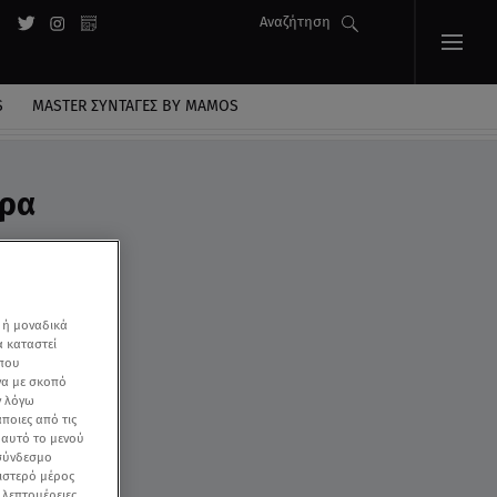
Αναζήτηση
S
MASTER ΣΥΝΤΑΓΈΣ BY MAMOS
ιρα
 ή μοναδικά
α καταστεί
 που
να με σκοπό
ν λόγω
ποιες από τις
ε αυτό το μενού
 σύνδεσμο
ριστερό μέρος
ς λεπτομέρειες