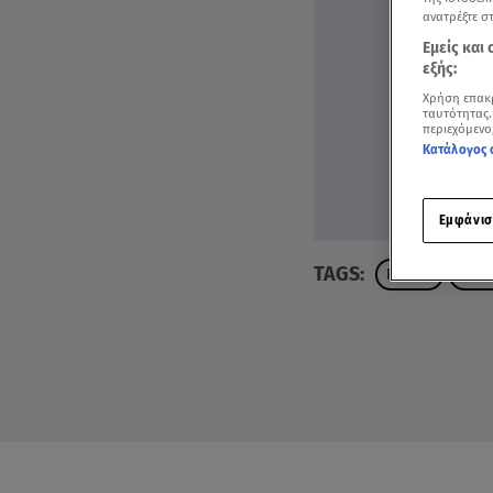
ανατρέξτε σ
Εμείς και
εξής:
Χρήση επακ
ταυτότητας.
περιεχόμενο
Κατάλογος 
Εμφάνισ
TAGS:
ΡΙΦΙΦΙ
ΘΕΣ