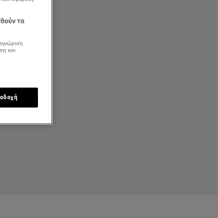
εθούν τα
αγνώριση
ση και
οδοχή