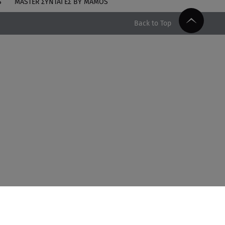
S
MASTER ΣΥΝΤΑΓΈΣ BY MAMOS
Back to Top