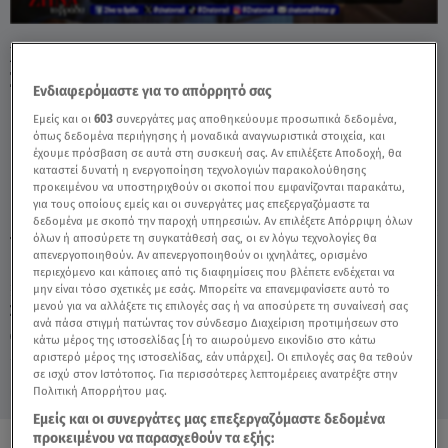
Χαρδαβέλλας Για Μεσολόγγι: Σκάβουν
Συνέχεια Για Θησαυρούς - Video
Ενδιαφερόμαστε για το απόρρητό σας
Εμείς και οι
603
συνεργάτες μας αποθηκεύουμε προσωπικά δεδομένα,
όπως δεδομένα περιήγησης ή μοναδικά αναγνωριστικά στοιχεία, και
έχουμε πρόσβαση σε αυτά στη συσκευή σας. Αν επιλέξετε Αποδοχή, θα
καταστεί δυνατή η ενεργοποίηση τεχνολογιών παρακολούθησης
προκειμένου να υποστηριχθούν οι σκοποί που εμφανίζονται παρακάτω,
για τους οποίους εμείς και οι συνεργάτες μας επεξεργαζόμαστε τα
δεδομένα με σκοπό την παροχή υπηρεσιών. Αν επιλέξετε Απόρριψη όλων
όλων ή αποσύρετε τη συγκατάθεσή σας, οι εν λόγω τεχνολογίες θα
TAGS:
ΜΕΣΟΛΟΓΓΙ
ΚΩΣΤΑΣ ΧΑΡΔΑΒΕΛΛΑΣ
απενεργοποιηθούν. Αν απενεργοποιηθούν οι ιχνηλάτες, ορισμένο
περιεχόμενο και κάποιες από τις διαφημίσεις που βλέπετε ενδέχεται να
μην είναι τόσο σχετικές με εσάς. Μπορείτε να επανεμφανίσετε αυτό το
μενού για να αλλάξετε τις επιλογές σας ή να αποσύρετε τη συναίνεσή σας
Σάββατο 8 Αυγούστου 2026
ανά πάσα στιγμή πατώντας τον σύνδεσμο Διαχείριση προτιμήσεων στο
08.02.24, 01:21
ΕΛΛΑΔΑ
κάτω μέρος της ιστοσελίδας [ή το αιωρούμενο εικονίδιο στο κάτω
αριστερό μέρος της ιστοσελίδας, εάν υπάρχει]. Οι επιλογές σας θα τεθούν
σε ισχύ στον Ιστότοπος. Για περισσότερες λεπτομέρειες ανατρέξτε στην
Πολιτική Απορρήτου μας.
Εμείς και οι συνεργάτες μας επεξεργαζόμαστε δεδομένα
προκειμένου να παρασχεθούν τα εξής: