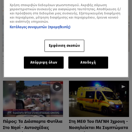
Χρήση επακριβών δεδομένων γεωεντοπισμού. Ακριβής σάρωση
ΟΛΑ ΤΑ ΒΙΝΤΕΟ
χαρακτηριστικών συσκευής για αναγνώριση ταυτότητας. Αποθήκευση ή/
και πρόσβαση στα δεδομένα μιας συσκευής. Εξατομικευμένη διαφήμιση
και περιεχόμενο, μέτρηση διαφήμισης και περιεχομένου, έρευνα κοινού
και ανάπτυξη υπηρεσιών.
Κατάλογος συνεργατών (προμηθευτές)
Εμφάνιση σκοπών
Φωτιές: Στάχτη Το Πράσινο
Πόρτο Ράφτη: Bίντεο
Στολίδι Της Δυτικής Αττικής
Ντοκουμέντο Από Το
Απόρριψη όλων
Αποδοχή
Θανατηφόρο Τροχαίο
Πάρος: Τα Διάσπαρτα Φυτίλια
Στη ΜΕΘ Του ΠΑΓΝΗ 3χρονη -
Στο Νησί - Αυτοσχέδιες
Νοσηλεύεται Με Συμπτώματα