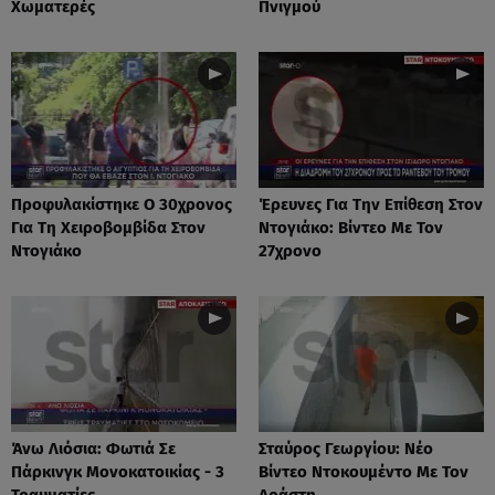
Χωματερές
Πνιγμού
Προφυλακίστηκε Ο 30χρονος
Έρευνες Για Την Επίθεση Στον
Για Τη Χειροβομβίδα Στον
Ντογιάκο: Βίντεο Με Τον
Ντογιάκο
27χρονο
Άνω Λιόσια: Φωτιά Σε
Σταύρος Γεωργίου: Νέο
Πάρκινγκ Μονοκατοικίας - 3
Βίντεο Ντοκουμέντο Με Τον
Τραυματίες
Δράστη