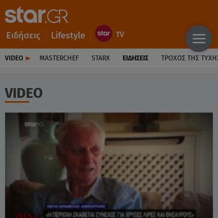
Ειδήσεις
Lifestyle
VIDEO
MASTERCHEF
STARX
ΕΙΔΉΣΕΙΣ
ΤΡΟΧΌΣ ΤΗΣ ΤΎΧΗ
VIDEO