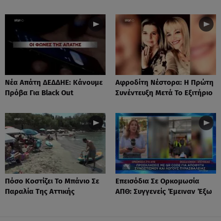
Νέα Απάτη ΔΕΔΔΗΕ: Κάνουμε
Αφροδίτη Νέστορα: H Πρώτη
Πρόβα Για Black Out
Συνέντευξη Μετά Το Εξιτήριο
Πόσο Κοστίζει Το Μπάνιο Σε
Επεισόδια Σε Ορκομωσία
Παραλία Της Αττικής
ΑΠΘ: Συγγενείς Έμειναν Έξω