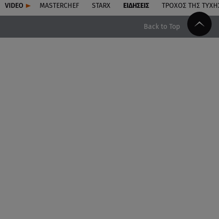
VIDEO
MASTERCHEF
STARX
ΕΙΔΉΣΕΙΣ
ΤΡΟΧΌΣ ΤΗΣ ΤΎΧΗ
Back to Top